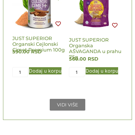
JUST SUPERIOR
JUST SUPERIOR
Organski Cejlonski
Organska
Cimet Premium 100g
AŠVAGANDA u prahu
590.00
RSD
75g
560.00
RSD
Dodaj u korpu
Dodaj u korpu
VIDI VIŠE