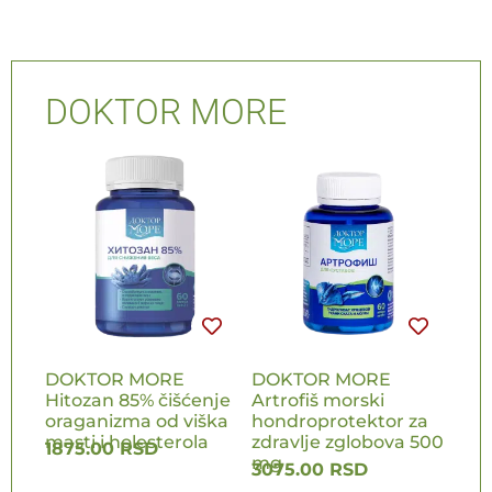
DOKTOR MORE
DOKTOR MORE
DOKTOR MORE
Hitozan 85% čišćenje
Artrofiš morski
oraganizma od viška
hondroprotektor za
masti i holesterola
zdravlje zglobova 500
1875.00
RSD
mg
3075.00
RSD