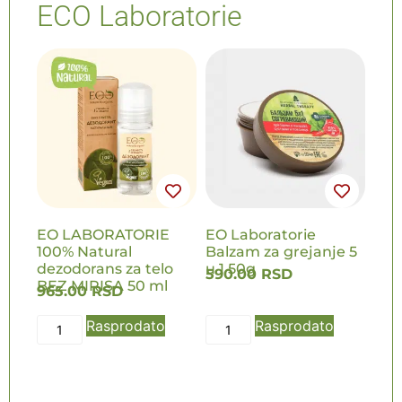
ECO Laboratorie
EO LABORATORIE
EO Laboratorie
100% Natural
Balzam za grejanje 5
dezodorans za telo
u 1 50g
590.00
RSD
BEZ MIRISA 50 ml
965.00
RSD
Rasprodato
Rasprodato