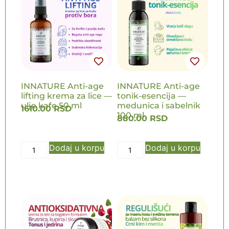
NOVO
INNATURE Anti-age
INNATURE Anti-age
lifting krema za lice —
tonik-esencija —
ulje kafe 50 ml
medunica i sabelnik
1610.00
RSD
100 ml
880.00
RSD
Dodaj u korpu
Dodaj u korpu