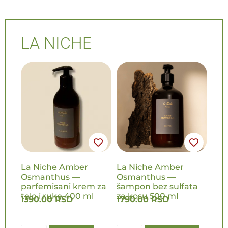
LA NICHE
NOVO
NOVO
La Niche Amber
La Niche Amber
Osmanthus —
Osmanthus —
parfemisani krem za
šampon bez sulfata
telo i ruke 400 ml
za kosu 500 ml
1390.00
RSD
1790.00
RSD