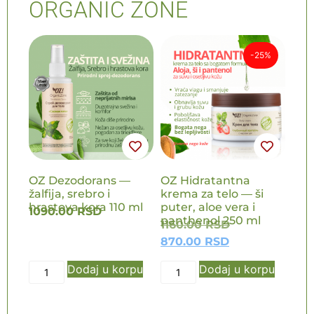
ORGANIC ZONE
-25%
NOVO
NOVO
OZ Dezodorans —
OZ Hidratantna
žalfija, srebro i
krema za telo — ši
hrastova kora 110 ml
puter, aloe vera i
1090.00
RSD
panthenol 250 ml
1160.00
RSD
870.00
RSD
Dodaj u korpu
Dodaj u korpu