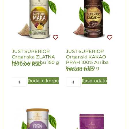
JUST SUPERIOR
JUST SUPERIOR
Organska ZLATNA
Organski KAKAO
MAKA u prahu 150 g
PRAH 100% Arriba
1070.00
RSD
Nacional 150 g
790.00
RSD
Dodaj u korpu
Rasprodato