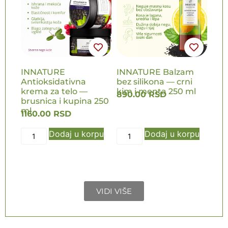
NOVO
NOVO
INNATURE
INNATURE Balzam
Antioksidativna
bez silikona — crni
krema za telo —
kim i menta 250 ml
890.00
RSD
brusnica i kupina 250
ml
1160.00
RSD
Dodaj u korpu
Dodaj u korpu
VIDI VIŠE