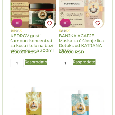
HIT
HIT
KEDROV gusti
BANJKA AGAFJE
Ocenjeno
13
Ocenjeno
2
šampon-koncentrat
Maska za čišćenje lica
5.00
od 5 na
5.00
od 5 na
osnovu
za kosu i telo na bazi
osnovu
Detoks od KATRANA
ocena kupaca
ocene kupca
kedrovog ulja 300ml
100 ml
1390.00
RSD
490.00
RSD
Rasprodato
Rasprodato