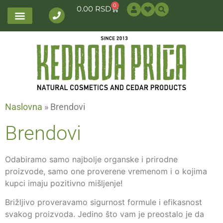
0
0.00
RSD
Naslovna
»
Brendovi
Brendovi
Odabiramo samo najbolje organske i prirodne
proizvode, samo one proverene vremenom i o kojima
kupci imaju pozitivno mišljenje!
Brižljivo proveravamo sigurnost formule i efikasnost
svakog proizvoda. Jedino što vam je preostalo je da