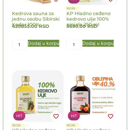
Kedrova sauna za
KP Hladno ceđeno
Ocenjeno
5
jednu osobu Sibirski
kedrovo ulje 100%
5.00
od 5 na
Kedar 100%
osnovu
pinjole 250 ml
420855.00
RSD
5690.00
RSD
ocena kupaca
Dodaj u korpu
Dodaj u korpu
HIT
HIT