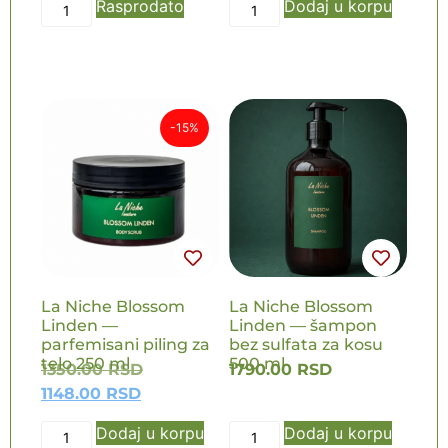
Rasprodato
Dodaj u korpu
-15%
NOVO
NOVO
La Niche Blossom
La Niche Blossom
Linden —
Linden — šampon
parfemisani piling za
bez sulfata za kosu
telo 250 ml
500 ml
1350.00
RSD
1790.00
RSD
1148.00
RSD
Dodaj u korpu
Dodaj u korpu