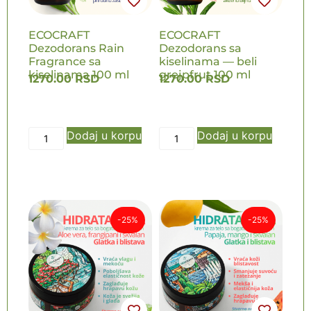
ECOCRAFT
ECOCRAFT
Dezodorans Rain
Dezodorans sa
Fragrance sa
kiselinama — beli
kiselinama 100 ml
grejpfrut 100 ml
1270.00
RSD
1270.00
RSD
Dodaj u korpu
Dodaj u korpu
-25%
-25%
NOVO
NOVO