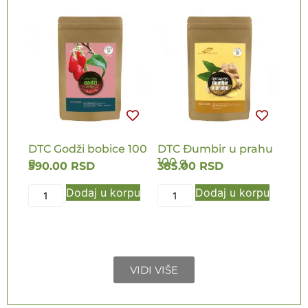
NOVO
NOVO
DTC Godži bobice 100
DTC Đumbir u prahu
g
100 g
590.00
RSD
385.00
RSD
Dodaj u korpu
Dodaj u korpu
VIDI VIŠE