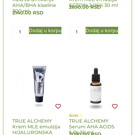
5.00
od 5 na
5.00
od 5 na
osnovu
AHA/BHA kiseline
osnovu
ECTOIN 2,06% 30 ml
2690.00
RSD
ocene kupca
ocene kupca
300 ml
2140.00
RSD
Dodaj u korpu
Dodaj u korpu
TRUE ALCHEMY
TRUE ALCHEMY
Ocenjeno
1
Krem MLE emulzija
Serum AHA ACIDS
5.00
od 5 na
HIJALURONSKA
osnovu
5,1% 30 ml
2090.00
RSD