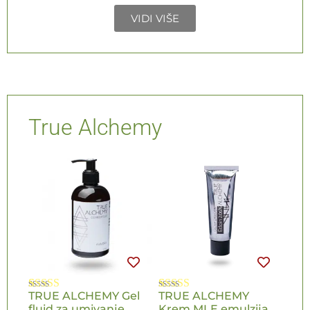
VIDI VIŠE
True Alchemy
TRUE ALCHEMY Gel
TRUE ALCHEMY
Ocenjeno
1
Ocenjeno
2
fluid za umivanje
Krem MLE emulzija