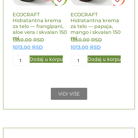
ECOCRAFT
ECOCRAFT
Hidratantna krema
Hidratantna krema
za telo — frangipani,
za telo — papaja,
aloe vera i skvalan 150
mango i skvalan 150
ml
ml
1350.00
RSD
1350.00
RSD
1013.00
RSD
1013.00
RSD
Dodaj u korpu
Dodaj u korpu
VIDI VIŠE