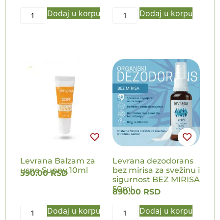
Dodaj u korpu
Dodaj u korpu
Levrana Balzam za
Levrana dezodorans
usne Sunny 10ml
bez mirisa za svežinu i
590.00
RSD
sigurnost BEZ MIRISA
50ml
890.00
RSD
Dodaj u korpu
Dodaj u korpu