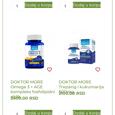
Dodaj u korpu
Dodaj u korpu
DOKTOR MORE
DOKTOR MORE
Omega 3 + AGE
Trepang i kukumarija
kompleks fosfolipidni
500mg
2100.00
RSD
oblik
2400.00
RSD
Dodaj u korpu
Dodaj u korpu