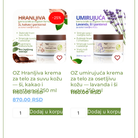
-25%
NOVO
NOVO
OZ Hranljiva krema
OZ umirujuća krema
za telo za suvu kožu
za telo za osetljivu
— ši, kakao i
kožu — lavanda i ši
panthenol 250 ml
puter 250 ml
1160.00
RSD
1160.00
RSD
870.00
RSD
Dodaj u korpu
Dodaj u korpu