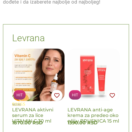
dođete i da izaberete najbolje od najboljeg!
Levrana
HIT
HIT
LEVRANA aktivni
LEVRANA anti-age
Ocenjeno
3
serum za lice
krema za predeo oko
5.00
od 5 na
osnovu
VITAMIN C 30 ml
očiju BRUSNICA 15 ml
1870.00
RSD
1390.00
RSD
ocene kupca