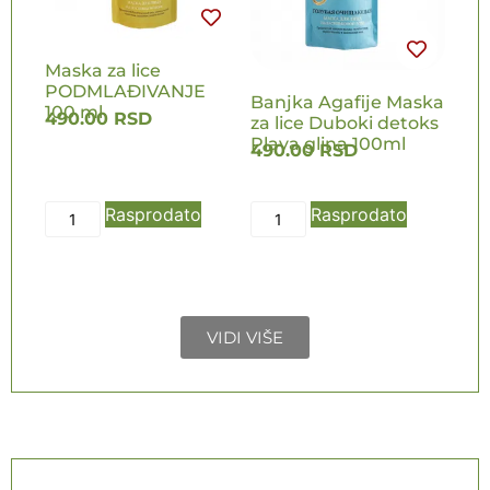
Maska za lice
PODMLAĐIVANJE
Banjka Agafije Maska
100 ml
490.00
RSD
za lice Duboki detoks
Plava glina 100ml
490.00
RSD
Rasprodato
Rasprodato
VIDI VIŠE