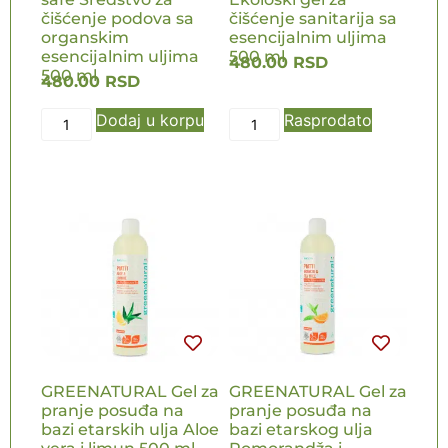
čišćenje podova sa
čišćenje sanitarija sa
organskim
esencijalnim uljima
esencijalnim uljima
500 ml
480.00
RSD
500 ml
480.00
RSD
Dodaj u korpu
Rasprodato
GREENATURAL Gel za
GREENATURAL Gel za
pranje posuđa na
pranje posuđa na
bazi etarskih ulja Aloe
bazi etarskog ulja