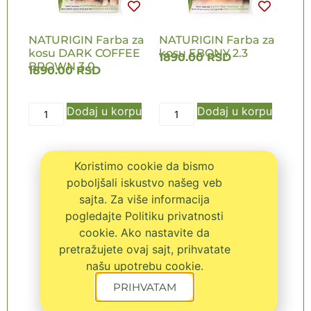
NATURIGIN Farba za
NATURIGIN Farba za
kosu DARK COFFEE
kosu EBONY 2.3
1890.00
RSD
BROWN 3.0
1890.00
RSD
Dodaj u korpu
Dodaj u korpu
Koristimo cookie da bismo
poboljšali iskustvo našeg veb
sajta. Za više informacija
pogledajte Politiku privatnosti
cookie. Ako nastavite da
pretražujete ovaj sajt, prihvatate
našu upotrebu cookie.
PRIHVATAM