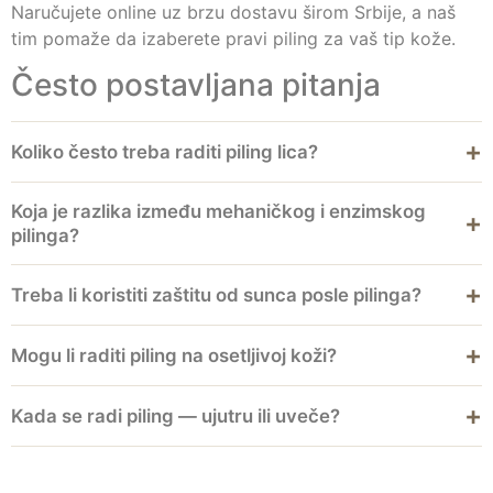
Naručujete online uz brzu dostavu širom Srbije, a naš
tim pomaže da izaberete pravi piling za vaš tip kože.
Često postavljana pitanja
Koliko često treba raditi piling lica?
Koja je razlika između mehaničkog i enzimskog
pilinga?
Treba li koristiti zaštitu od sunca posle pilinga?
Mogu li raditi piling na osetljivoj koži?
Kada se radi piling — ujutru ili uveče?