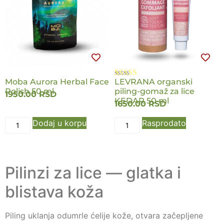
Moba Aurora Herbal Face
LEVRANA organski
Ocenjeno
2
Polish 50 ml
piling-gomaž za lice
5.00
od 5 na
1950.00
RSD
osnovu
KEDAR 50 ml
1650.00
RSD
ocene kupca
Dodaj u korpu
Rasprodato
Pilinzi za lice — glatka i
blistava koža
Piling uklanja odumrle ćelije kože, otvara začepljene