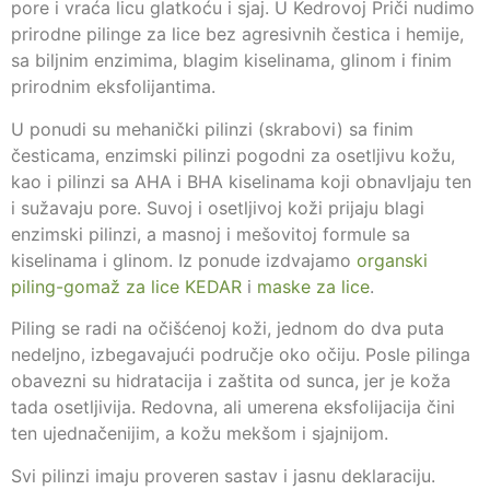
pore i vraća licu glatkoću i sjaj. U Kedrovoj Priči nudimo
prirodne pilinge za lice bez agresivnih čestica i hemije,
sa biljnim enzimima, blagim kiselinama, glinom i finim
prirodnim eksfolijantima.
U ponudi su mehanički pilinzi (skrabovi) sa finim
česticama, enzimski pilinzi pogodni za osetljivu kožu,
kao i pilinzi sa AHA i BHA kiselinama koji obnavljaju ten
i sužavaju pore. Suvoj i osetljivoj koži prijaju blagi
enzimski pilinzi, a masnoj i mešovitoj formule sa
kiselinama i glinom. Iz ponude izdvajamo
organski
piling-gomaž za lice KEDAR
i
maske za lice
.
Piling se radi na očišćenoj koži, jednom do dva puta
nedeljno, izbegavajući područje oko očiju. Posle pilinga
obavezni su hidratacija i zaštita od sunca, jer je koža
tada osetljivija. Redovna, ali umerena eksfolijacija čini
ten ujednačenijim, a kožu mekšom i sjajnijom.
Svi pilinzi imaju proveren sastav i jasnu deklaraciju.