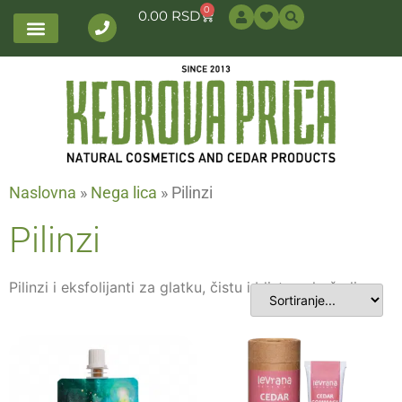
0
0.00
RSD
Naslovna
»
Nega lica
»
Pilinzi
Pilinzi
Pilinzi i eksfolijanti za glatku, čistu i blistavu kožu lica.