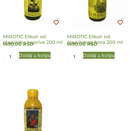
MIROTIĆ Eliksir od
MIROTIĆ Eliksir od
planinske koprive 200 ml
planinskog bora 200 ml
1490.00
RSD
1490.00
RSD
Dodaj u korpu
Dodaj u korpu