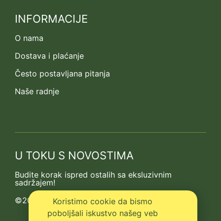
INFORMACIJE
O nama
Dostava i plaćanje
Često postavljana pitanja
Naše radnje
U TOKU S NOVOSTIMA
Budite korak ispred ostalih sa eksluzivnim
sadržajem!
©2013-2026 Kedrova prica
Koristimo cookie da bismo
poboljšali iskustvo našeg veb