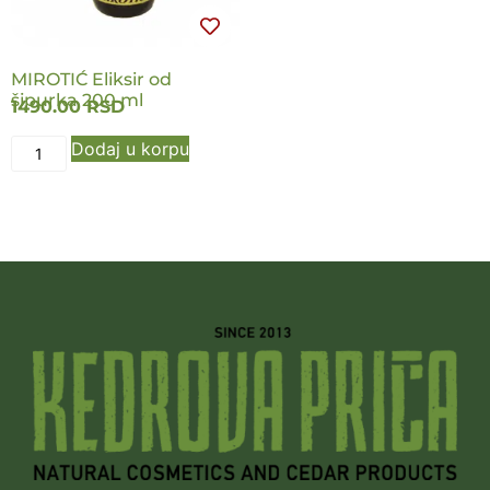
MIROTIĆ Eliksir od
šipurka 200 ml
1490.00
RSD
Dodaj u korpu