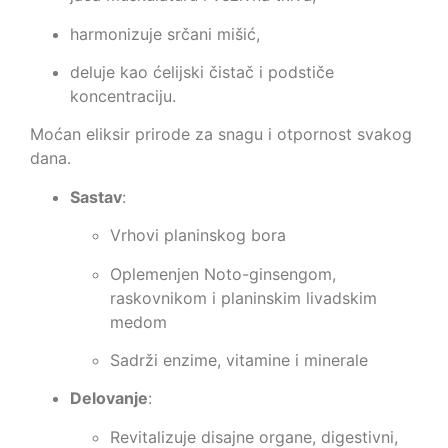
harmonizuje srčani mišić,
deluje kao ćelijski čistač i podstiče
koncentraciju.
Moćan eliksir prirode za snagu i otpornost svakog
dana.
Sastav
:
Vrhovi planinskog bora
Oplemenjen Noto-ginsengom,
raskovnikom i planinskim livadskim
medom
Sadrži enzime, vitamine i minerale
Delovanje
:
Revitalizuje disajne organe, digestivni,