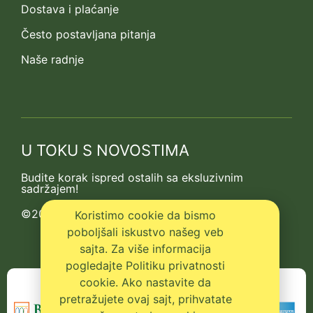
Dostava i plaćanje
Često postavljana pitanja
Naše radnje
U TOKU S NOVOSTIMA
Budite korak ispred ostalih sa eksluzivnim
sadržajem!
©2013-2026 Kedrova prica
Koristimo cookie da bismo
poboljšali iskustvo našeg veb
sajta. Za više informacija
pogledajte Politiku privatnosti
cookie. Ako nastavite da
pretražujete ovaj sajt, prihvatate