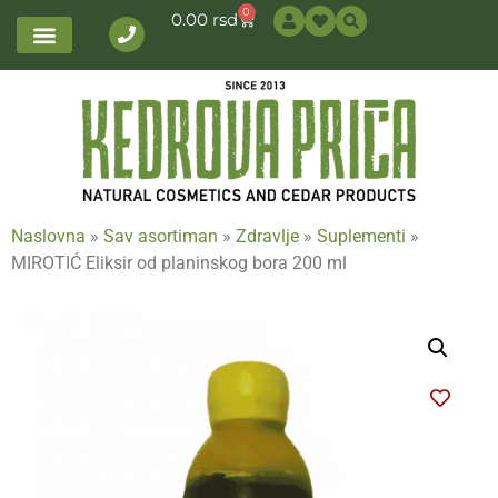
0
0.00
rsd
Naslovna
»
Sav asortiman
»
Zdravlje
»
Suplementi
»
MIROTIĆ Eliksir od planinskog bora 200 ml