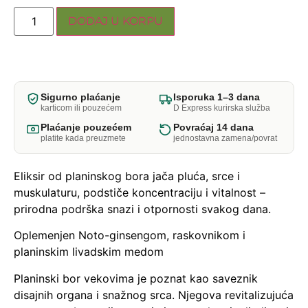
DODAJ U KORPU
Sigurno plaćanje
Isporuka 1–3 dana
karticom ili pouzećem
D Express kurirska služba
Plaćanje pouzećem
Povraćaj 14 dana
platite kada preuzmete
jednostavna zamena/povrat
Eliksir od planinskog bora jača pluća, srce i
muskulaturu, podstiče koncentraciju i vitalnost –
prirodna podrška snazi i otpornosti svakog dana.
Oplemenjen Noto-ginsengom, raskovnikom i
planinskim livadskim medom
Planinski bor vekovima je poznat kao saveznik
disajnih organa i snažnog srca. Njegova revitalizujuća