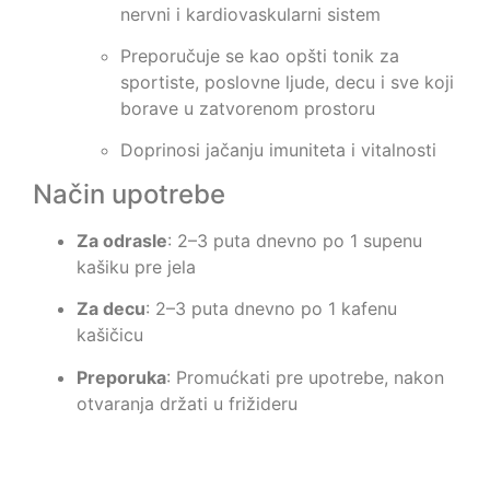
nervni i kardiovaskularni sistem
Preporučuje se kao opšti tonik za
sportiste, poslovne ljude, decu i sve koji
borave u zatvorenom prostoru
Doprinosi jačanju imuniteta i vitalnosti
Način upotrebe
Za odrasle
: 2–3 puta dnevno po 1 supenu
kašiku pre jela
Za decu
: 2–3 puta dnevno po 1 kafenu
kašičicu
Preporuka
: Promućkati pre upotrebe, nakon
otvaranja držati u frižideru