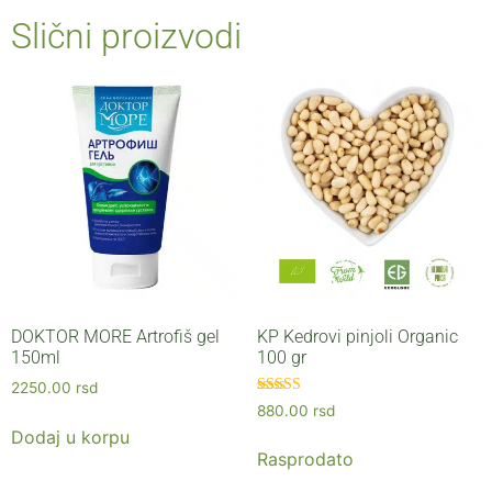
Slični proizvodi
DOKTOR MORE Artrofiš gel
KP Kedrovi pinjoli Organic
150ml
100 gr
2250.00
rsd
Ocenjeno sa
880.00
rsd
5.00
Dodaj u korpu
od 5
Rasprodato