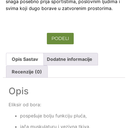
snaga posebno prija sportistima, poslovnim ljudima i
svima koji dugo borave u zatvorenim prostorima.
PODELI
Opis Sastav
Dodatne informacije
Recenzije (0)
Opis
Eliksir od bora:
pospešuje bolju funkciju pluća,
jača muskulaturu i vezivna tkiva,