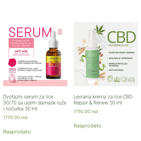
Dvofazni serum za lice
Levrana krema za lice CBD
30/70 sa uljem damask ruže
Repair & Renew 50 ml
i nočurka 30 ml
1750.00
rsd
1770.00
rsd
Rasprodato
Rasprodato