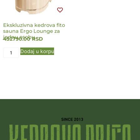
Ekskluzivna kedrova fito
sauna Ergo Lounge za
jednu osobu
452790.00
RSD
Dodaj u korpu