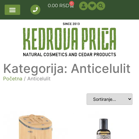
0
0.00
RSD
Kategorija: Anticelulit
Početna
/ Anticelulit