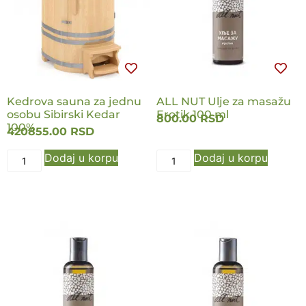
Kedrova sauna za jednu
ALL NUT Ulje za masažu
osobu Sibirski Kedar
Erotik 100 ml
800.00
RSD
100%
420855.00
RSD
Dodaj u korpu
Dodaj u korpu