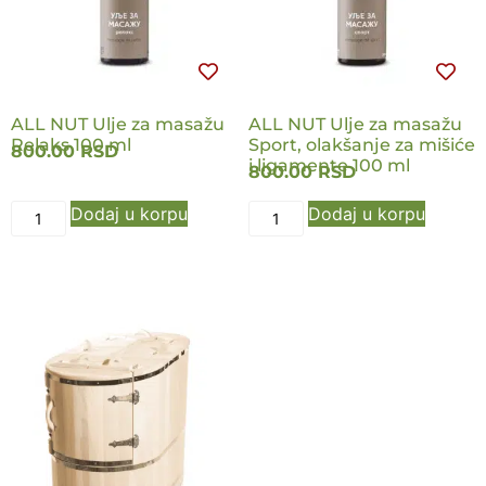
ALL NUT Ulje za masažu
ALL NUT Ulje za masažu
Relaks 100 ml
Sport, olakšanje za mišiće
800.00
RSD
i ligamente 100 ml
800.00
RSD
Dodaj u korpu
Dodaj u korpu
NOVO