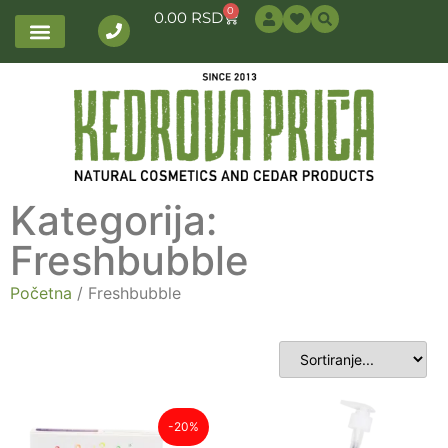
0
0.00
RSD
Kategorija:
Freshbubble
Početna
/ Freshbubble
-20%