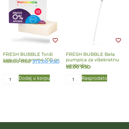
FRESH BUBBLE Tvrdi
FRESH BUBBLE Bela
sapun bez arome 100 gr
pumpica za višekratnu
469.00
RSD
375.00
RSD
upotrebu
95.00
RSD
Dodaj u korpu
Rasprodato