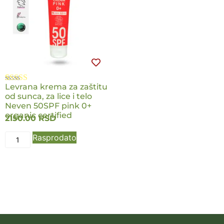
Levrana krema za zaštitu
Ocenjeno
2
od sunca, za lice i telo
5.00
od 5 na
osnovu
Neven 50SPF pink 0+
ocene kupca
organic certified
2150.00
RSD
Rasprodato