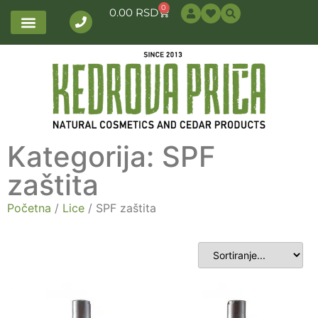
0
0.00
RSD
Kategorija: SPF
zaštita
Početna
/
Lice
/ SPF zaštita