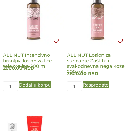
ALL NUT Intenzivno
ALL NUT Losion za
hranljivi losion za lice i
sunčanje Zaštita i
telo Malina 200 ml
svakodnevna nega kože
2600.00
RSD
200 ml
2600.00
RSD
Dodaj u korpu
Rasprodato