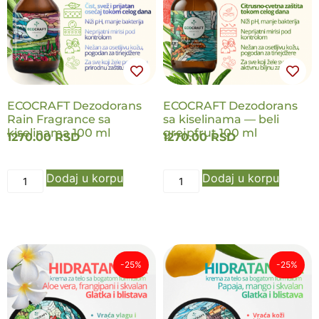
NOVO
NOVO
ECOCRAFT Dezodorans
ECOCRAFT Dezodorans
Rain Fragrance sa
sa kiselinama — beli
kiselinama 100 ml
grejpfrut 100 ml
1270.00
RSD
1270.00
RSD
Dodaj u korpu
Dodaj u korpu
-25%
-25%