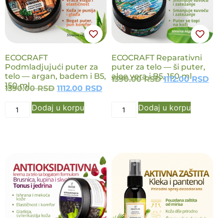
ECOCRAFT
ECOCRAFT Reparativni
Podmladjujući puter za
puter za telo — ši puter,
telo — argan, badem i B5,
aloe vera i B5, 150 ml
1390.00
RSD
1112.00
RSD
150 ml
1390.00
RSD
1112.00
RSD
Dodaj u korpu
Dodaj u korpu
NOVO
NOVO