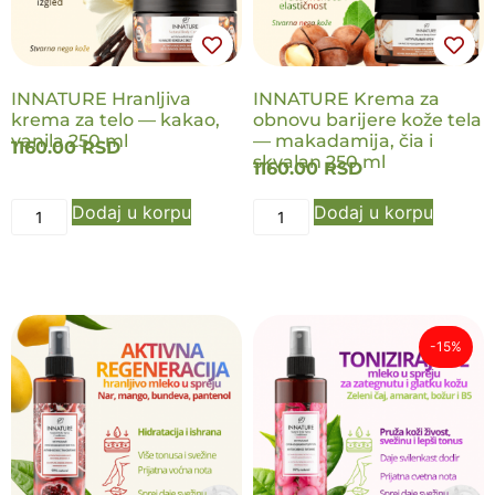
INNATURE Hranljiva
INNATURE Krema za
krema za telo — kakao,
obnovu barijere kože tela
vanila 250 ml
— makadamija, čia i
1160.00
RSD
skvalan 250 ml
1160.00
RSD
Dodaj u korpu
Dodaj u korpu
-15%
NOVO
NOVO