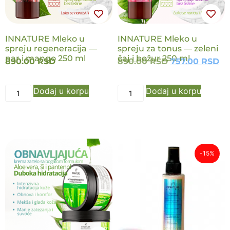
INNATURE Mleko u
INNATURE Mleko u
spreju regeneracija —
spreju za tonus — zeleni
nar i mango 250 ml
čaj i božur 250 ml
890.00
RSD
890.00
RSD
757.00
RSD
Dodaj u korpu
Dodaj u korpu
-15%
NOVO
NOVO