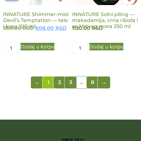
INNATURE Shimmer-mist
INNATURE Solni piling —
Devil’s Temptation — telo
makadamija, crna ribizla i
i kosa 100 ml
so Mrtvog mora 250 ml
950.00
RSD
808.00
RSD
1130.00
RSD
Dodaj u korpu
Dodaj u korpu
←
1
2
3
…
8
→