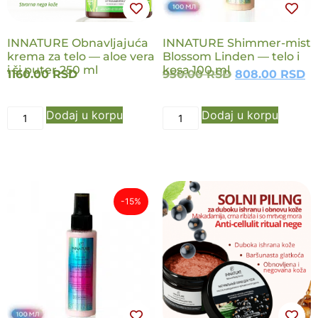
INNATURE Obnavljajuća
INNATURE Shimmer-mist
krema za telo — aloe vera
Blossom Linden — telo i
i ši puter 250 ml
kosa 100 ml
1160.00
RSD
950.00
RSD
808.00
RSD
Dodaj u korpu
Dodaj u korpu
-15%
NOVO
NOVO