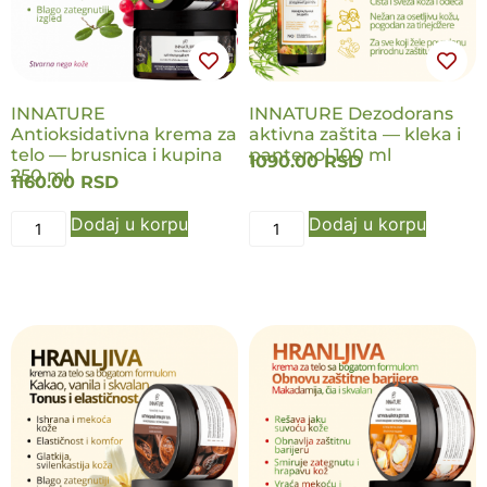
INNATURE
INNATURE Dezodorans
Antioksidativna krema za
aktivna zaštita — kleka i
telo — brusnica i kupina
pantenol 100 ml
1090.00
RSD
250 ml
1160.00
RSD
Dodaj u korpu
Dodaj u korpu
NOVO
NOVO