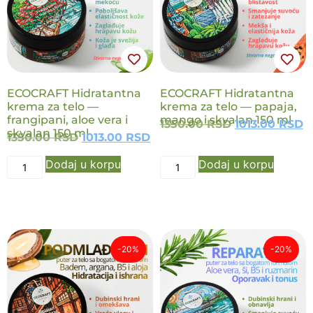
NOVO
NOVO
ECOCRAFT Hidratantna
ECOCRAFT Hidratantna
krema za telo —
krema za telo — papaja,
frangipani, aloe vera i
mango i skvalan 150 ml
1350.00
RSD
1013.00
RSD
skvalan 150 ml
1350.00
RSD
1013.00
RSD
Dodaj u korpu
Dodaj u korpu
-20%
-20%
NOVO
NOVO