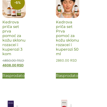
-5%
Kedrova
Kedrova
priča set
priča set
prva
Prva
pomoć za
pomoć za
kožu sklonu
kožu sklonu
rozacei i
rozacei i
kuperozi 3
kuperozi 50
kom
ml
4850.00
RSD
2860.00
RSD
4608.00
RSD
Rasprodato
Rasprodato