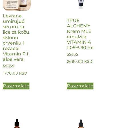
Levrana
TRUE
umirujući
ALCHEMY
serum za
Krem MLE
lice za kožu
emulzija
sklonu
VITAMIN A
crvenilu i
1.09% 30 ml
rozacei
Vitamin P i
aloe vera
Ocenjeno sa
2690.00
RSD
5.00
od 5
Ocenjeno sa
1770.00
RSD
5.00
od 5
Rasprodato
Rasprodato