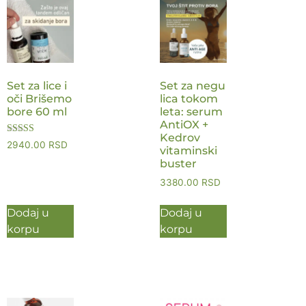
Set za lice i
Set za negu
oči Brišemo
lica tokom
bore 60 ml
leta: serum
AntiOX +
Kedrov
Ocenjeno sa
2940.00
RSD
vitaminski
5.00
od 5
buster
3380.00
RSD
Dodaj u
Dodaj u
korpu
korpu