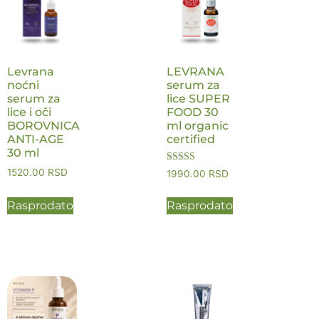
Levrana
LEVRANA
noćni
serum za
serum za
lice SUPER
lice i oči
FOOD 30
BOROVNICA
ml organic
ANTI-AGE
certified
30 ml
Ocenjeno sa
1520.00
RSD
1990.00
RSD
5.00
od 5
Rasprodato
Rasprodato