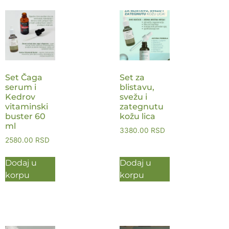
Set Čaga
Set za
serum i
blistavu,
Kedrov
svežu i
vitaminski
zategnutu
buster 60
kožu lica
ml
3380.00
RSD
2580.00
RSD
Dodaj u
Dodaj u
korpu
korpu