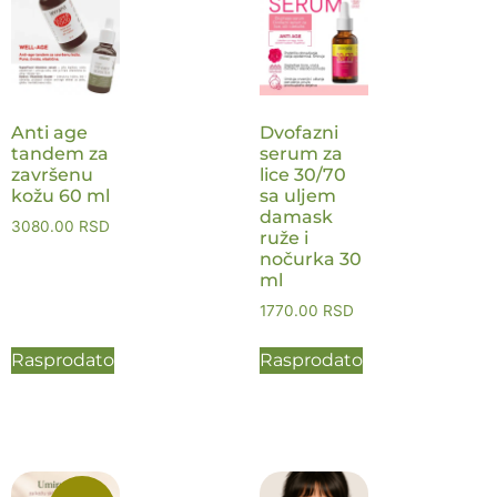
Anti age
Dvofazni
tandem za
serum za
završenu
lice 30/70
kožu 60 ml
sa uljem
damask
3080.00
RSD
ruže i
nočurka 30
ml
1770.00
RSD
Rasprodato
Rasprodato