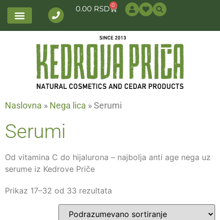
0
0.00
RSD
Naslovna
»
Nega lica
»
Serumi
Serumi
Od vitamina C do hijalurona – najbolja anti age nega uz
serume iz Kedrove Priče
Prikaz 17–32 od 33 rezultata