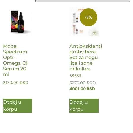
-7%
Moba
Antioksidanti
Spectrum
protiv bora
Opti-
Set za negu
Omega Oil
lica i zone
Serum 20
dekoltea
ml
Ocenjeno sa
2170.00
RSD
5270.00
RSD
5.00
4901.00
RSD
od 5
Dodaj u
Dodaj u
korpu
korpu