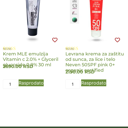
Krem MLE emulzija
Levrana krema za zaštitu
Ocenjeno
1
Ocenjeno
2
Vitamin c 2.0% + Glyceril
od sunca, za lice i telo
5.00
od 5 na
5.00
od 5 na
osnovu
glucoside 0.9% 30 ml
osnovu
Neven 50SPF pink 0+
2690.00
RSD
ocene kupca
ocene kupca
organic certified
2150.00
RSD
Rasprodato
Rasprodato