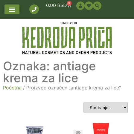
0
0.00
RSD
Oznaka: antiage
krema za lice
Početna
/ Proizvod označen „antiage krema za lice“