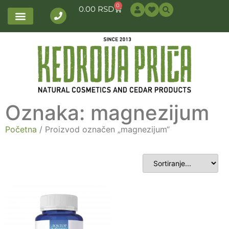
0
0.00
RSD
Oznaka: magnezijum
Početna
/ Proizvod označen „magnezijum“