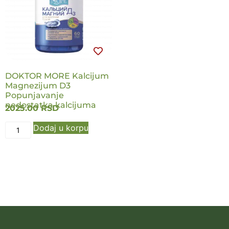
DOKTOR MORE Kalcijum
Magnezijum D3
Popunjavanje
nedostatka kalcijuma
2025.00
RSD
Dodaj u korpu