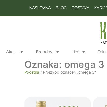
NASLOVNA
BLOG
DOSTAVA
KARIJ
Akcija
Brendovi
Lice
Telo
Oznaka: omega 3
Početna
/ Proizvod označen „omega 3“