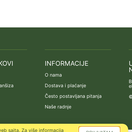
KOVI
INFORMACIJE
O nama
B
ranšiza
Dostava i plaćanje
e
Često postavljana pitanja
©
Naše radnje
eb sajta. Za više informacija