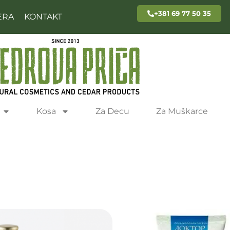
+381 69 77 50 35
ERA
KONTAKT
Kosa
Za Decu
Za Muškarce