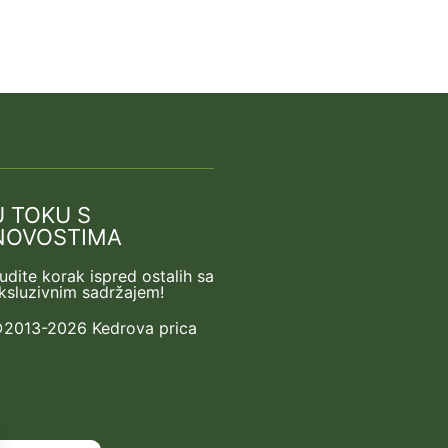
U TOKU S
NOVOSTIMA
udite korak ispred ostalih sa
ksluzivnim sadržajem!
2013-2026 Kedrova prica