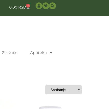
0
0.00
RSD
Za Kuću
Apoteka