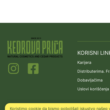
KORISNI LIN
Karijera
Distributerima. F
Dobavljačima
Uslovi korišćenja
Koristimo cookie da bismo poboljšali iskustvo našeg v