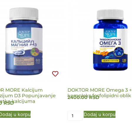
R MORE Kalcijum
DOKTOR MORE Omega 3 +
ijum D3 Popunjavanje
kompleks fosfolipidni oblik
2400.00
RSD
atka kalcijuma
00
RSD
Dodaj u korpu
Dodaj u korpu