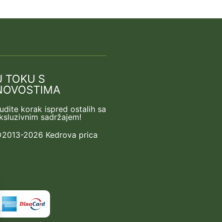
U TOKU S
NOVOSTIMA
udite korak ispred ostalih sa
ksluzivnim sadržajem!
2013-2026 Kedrova prica