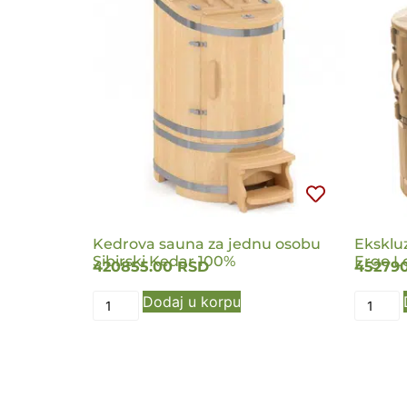
NOV
Kedrova sauna za jednu osobu
Eksklu
Sibirski Kedar 100%
Ergo L
420855.00
RSD
45279
Dodaj u korpu