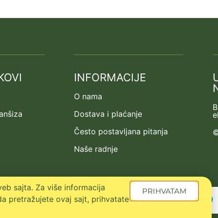
KOVI
INFORMACIJE
O nama
B
ranšiza
Dostava i plaćanje
e
Često postavljana pitanja
©
Naše radnje
eb sajta. Za više informacija
PRIHVATAM
a pretražujete ovaj sajt, prihvatate