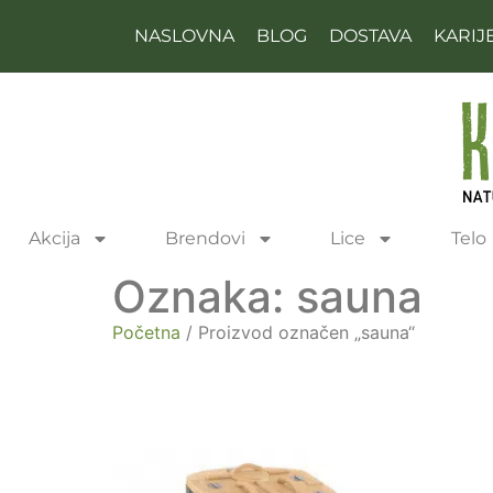
NASLOVNA
BLOG
DOSTAVA
KARIJ
Akcija
Brendovi
Lice
Telo
Oznaka: sauna
Početna
/ Proizvod označen „sauna“