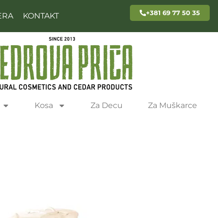
+381 69 77 50 35
ERA
KONTAKT
Kosa
Za Decu
Za Muškarce