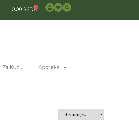
0
0.00
RSD
Za Kuću
Apoteka