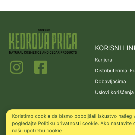
KORISNI LIN
Karijera
Distributerima. F
Dobavljačima
Uslovi korišćenja
Koristimo cookie da bismo poboljšali iskustvo našeg v
pogledajte Politiku privatnosti cookie. Ako nastavite d
našu upotrebu cookie.