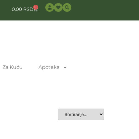
0
0.00
RSD
Za Kuću
Apoteka