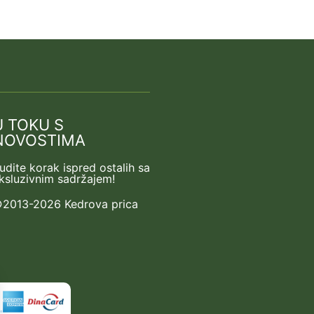
U TOKU S
NOVOSTIMA
udite korak ispred ostalih sa
ksluzivnim sadržajem!
2013-2026 Kedrova prica