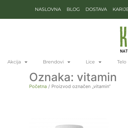
NASLOVNA
BLOG
DOSTAVA
KARIJ
Akcija
Brendovi
Lice
Telo
Oznaka: vitamin
Početna
/ Proizvod označen „vitamin“