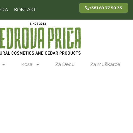
+381 69 77 50 35
ERA
KONTAKT
Kosa
Za Decu
Za Muškarce