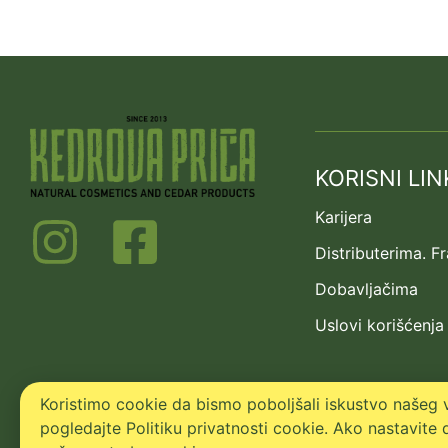
KORISNI LIN
Karijera
Distributerima. F
Dobavljačima
Uslovi korišćenja
Koristimo cookie da bismo poboljšali iskustvo našeg v
pogledajte Politiku privatnosti cookie. Ako nastavite d