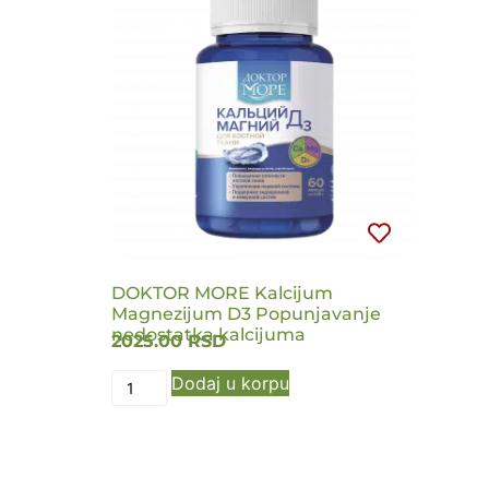
DOKTOR MORE Kalcijum
Magnezijum D3 Popunjavanje
nedostatka kalcijuma
2025.00
RSD
Dodaj u korpu