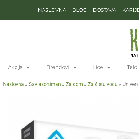
NASLOVNA
BLOG
DOSTAVA
KARIJ
Akcija
Brendovi
Lice
Telo
Naslovna
»
Sav asortiman
»
Za dom
»
Za ćistu vodu
»
Univerz