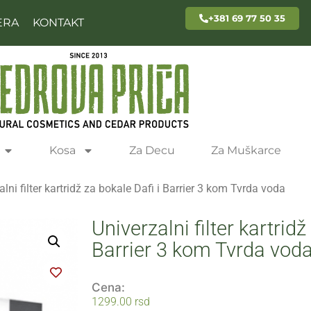
+381 69 77 50 35
ERA
KONTAKT
Kosa
Za Decu
Za Muškarce
alni filter kartridž za bokale Dafi i Barrier 3 kom Tvrda voda
Univerzalni filter kartridž
Barrier 3 kom Tvrda vod
Cena:
1299.00
rsd