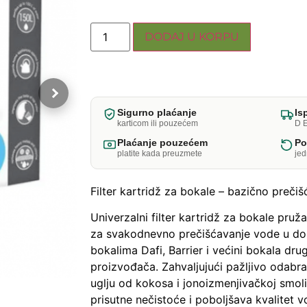
DODAJ U KORPU
Sigurno plaćanje
Is
karticom ili pouzećem
D E
Plaćanje pouzećem
Po
platite kada preuzmete
je
Filter kartridž za bokale – bazično preči
Univerzalni filter kartridž za bokale pruž
za svakodnevno prečišćavanje vode u d
bokalima Dafi, Barrier i većini bokala drug
proizvođača. Zahvaljujući pažljivo odab
uglju od kokosa i jonoizmenjivačkoj smoli,
prisutne nečistoće i poboljšava kvalitet v