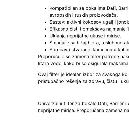
Kompatibilan sa bokalima Dafi, Barr
evropskih i ruskih proizvođača.
Sastav: aktivni kokosov ugalj i jono
Efikasno čisti i omekšava najmanje 1
Uklanja neprijatne ukuse i mirise.
Smanjuje sadržaj hlora, teških metal
Sprečava stvaranje kamenca u kuhin
Preporučuje se zamena filter patrone nak
litara vode, kako bi se osigurala maksima
Ovaj filter je idealan izbor za svakoga ko
pristupačno rešenje za zdravu, čistu i u
Univerzalni filter za bokale Dafi, Barrier 
neprijatne mirise. Preporučena zamena n