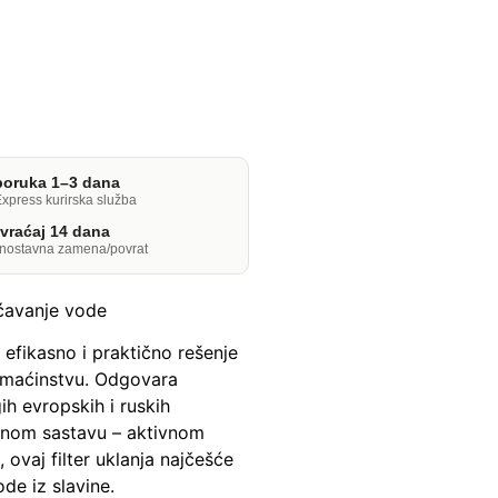
poruka 1–3 dana
xpress kurirska služba
vraćaj 14 dana
dnostavna zamena/povrat
šćavanje vode
a efikasno i praktično rešenje
omaćinstvu. Odgovara
ih evropskih i ruskih
ranom sastavu – aktivnom
 ovaj filter uklanja najčešće
ode iz slavine.