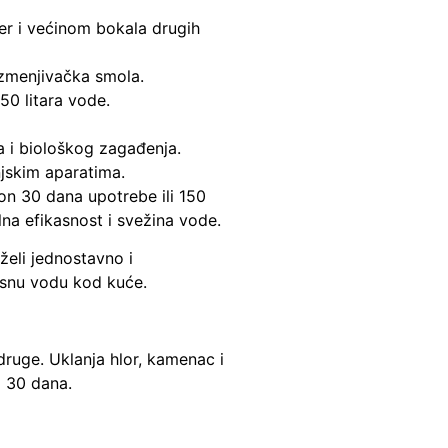
ier i većinom bokala drugih
izmenjivačka smola.
50 litara vode.
a i biološkog zagađenja.
jskim aparatima.
on 30 dana upotrebe ili 150
lna efikasnost i svežina vode.
 želi jednostavno i
kusnu vodu kod kuće.
i druge. Uklanja hlor, kamenac i
a 30 dana.