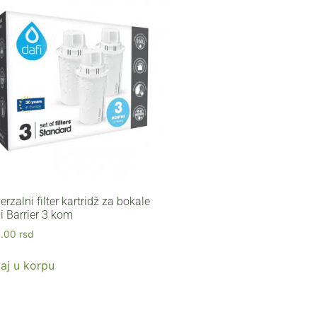
erzalni filter kartridž za bokale
 i Barrier 3 kom
9.00
rsd
aj u korpu