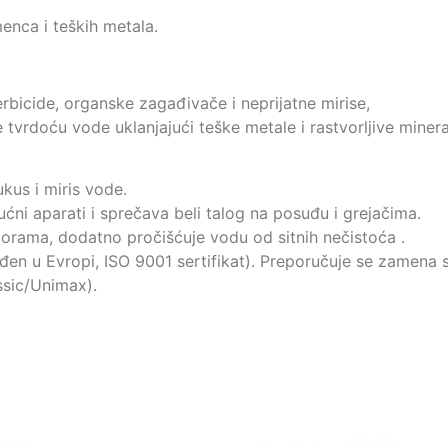
enca i teških metala.
erbicide, organske zagađivače i neprijatne mirise,
 tvrdoću vode uklanjajući teške metale i rastvorljive miner
ukus i miris vode.
ćni aparati i sprečava beli talog na posuđu i grejačima.
i porama, dodatno pročišćuje vodu od sitnih nečistoća .
đen u Evropi, ISO 9001 sertifikat). Preporučuje se zamena 
ssic/Unimax).