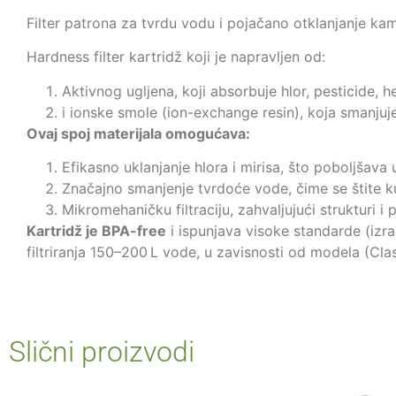
Filter patrona za tvrdu vodu i pojačano otklanjanje kam
Hardness filter kartridž koji je napravljen od:
Aktivnog ugljena, koji absorbuje hlor, pesticide, h
i ionske smole (ion-exchange resin), koja smanjuje
Ovaj spoj materijala omogućava:
Efikasno uklanjanje hlora i mirisa, što poboljšava 
Značajno smanjenje tvrdoće vode, čime se štite ku
Mikromehaničku filtraciju, zahvaljujući strukturi 
Kartridž je BPA-free
i ispunjava visoke standarde (izra
filtriranja 150–200 L vode, u zavisnosti od modela (Cla
Slični proizvodi