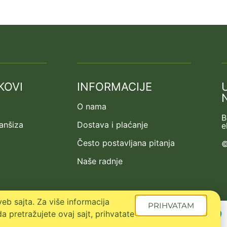
KOVI
INFORMACIJE
O nama
B
ranšiza
Dostava i plaćanje
e
Često postavljana pitanja
©
Naše radnje
eb sajta. Za više informacija
PRIHVATAM
a pretražujete ovaj sajt, prihvatate