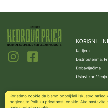
KORISNI LIN
Karijera
Distributerima. F
Dobavljačima
Uslovi korišćenja
Koristimo cookie da bismo poboljšali iskustvo našeg v
pogledajte Politiku privatnosti cookie. Ako nastavite d
našu upotrebu cookie.