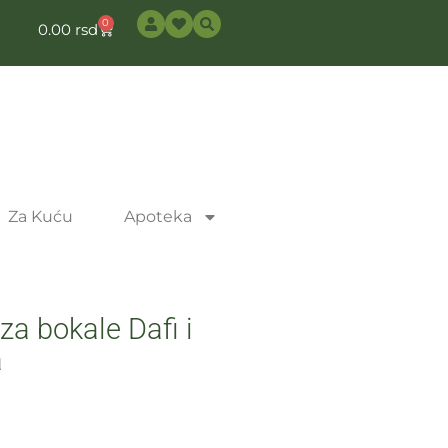
0
0.00
rsd
Za Kuću
Apoteka
 za bokale Dafi i
a