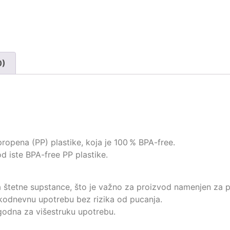
0)
 propena (PP) plastike, koja je 100 % BPA-free.
d iste BPA-free PP plastike.
a štetne supstance, što je važno za proizvod namenjen za p
akodnevnu upotrebu bez rizika od pucanja.
pogodna za višestruku upotrebu.