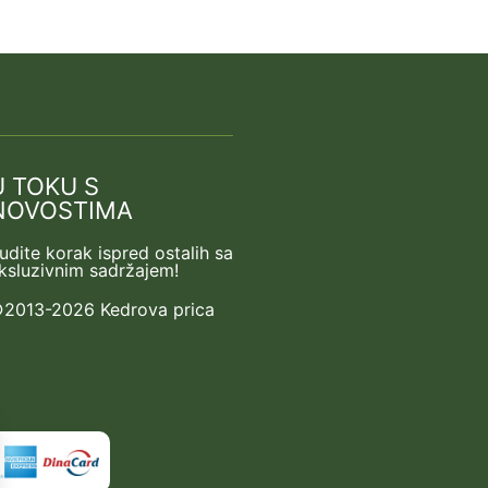
U TOKU S
NOVOSTIMA
udite korak ispred ostalih sa
ksluzivnim sadržajem!
2013-2026 Kedrova prica