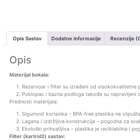
Opis Sastav
Dodatne informacije
Recenzije (
Opis
Materijal bokala:
Rezervoar i filter su izrađeni od visokokvalitetne
Poklopac i bazna podloga takođe su napravljeni o
Prednosti materijala:
Sigurnost korisnika – BPA-free plastika ne otpušt
Lagana i izdržljiva konstrukcija – pogodna za sv
Ekološki prihvatljiva – plastika je reciklabilna i 
Filter (kartridž) sastav: