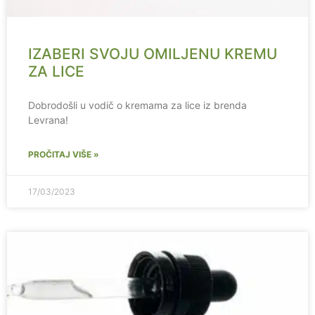
IZABERI SVOJU OMILJENU KREMU
ZA LICE
Dobrodošli u vodič o kremama za lice iz brenda
Levrana!
PROČITAJ VIŠE »
17/03/2023