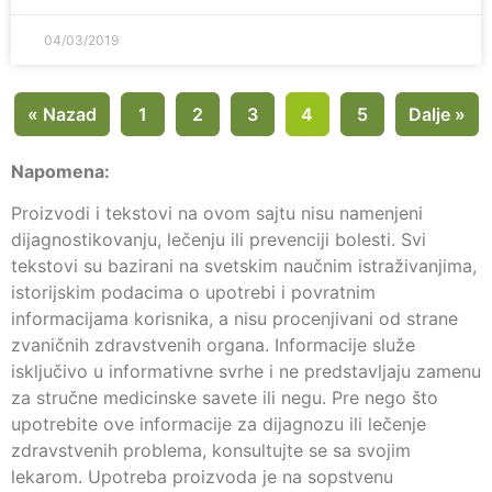
04/03/2019
« Nazad
1
2
3
4
5
Dalje »
Napomena:
Proizvodi i tekstovi na ovom sajtu nisu namenjeni
dijagnostikovanju, lečenju ili prevenciji bolesti. Svi
tekstovi su bazirani na svetskim naučnim istraživanjima,
istorijskim podacima o upotrebi i povratnim
informacijama korisnika, a nisu procenjivani od strane
zvaničnih zdravstvenih organa. Informacije služe
isključivo u informativne svrhe i ne predstavljaju zamenu
za stručne medicinske savete ili negu. Pre nego što
upotrebite ove informacije za dijagnozu ili lečenje
zdravstvenih problema, konsultujte se sa svojim
lekarom. Upotreba proizvoda je na sopstvenu