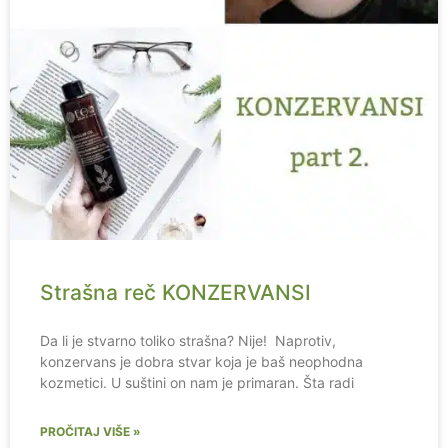
Strašna reč KONZERVANSI
Da li je stvarno toliko strašna? Nije! Naprotiv,
konzervans je dobra stvar koja je baš neophodna
kozmetici. U suštini on nam je primaran. Šta radi
PROČITAJ VIŠE »