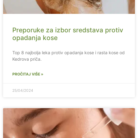
Preporuke za izbor sredstava protiv
opadanja kose
Top 8 najbolja leka protiv opadanja kose i rasta kose od
Kedrova priča.
PROČITAJ VIŠE »
25/04/2024