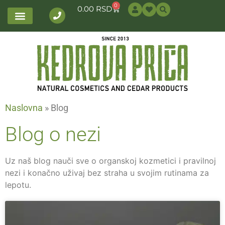
0
0.00
RSD
Naslovna
»
Blog
Blog o nezi
Uz naš blog nauči sve o organskoj kozmetici i pravilnoj
nezi i konačno uživaj bez straha u svojim rutinama za
lepotu.