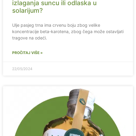
izlaganja suncu ili odlaska u
solarijum?
Ulje pasjeg trna ima crvenu boju zbog velike
koncentracije beta-karotena, zbog čega može ostavljati
tragove na odeći.
PROČITAJ VIŠE »
22/05/2024