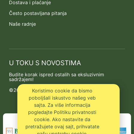
Dostava i plaćanje
Često postavljana pitanja
Naše radnje
U TOKU S NOVOSTIMA
Budite korak ispred ostalih sa eksluzivnim
sadržajem!
©2013-2026 Kedrova prica
Koristimo cookie da bismo
poboljšali iskustvo našeg veb
sajta. Za više informacija
pogledajte Politiku privatnosti
cookie. Ako nastavite da
pretražujete ovaj sajt, prihvatate
našu upotrebu cookie.