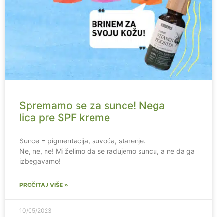
Spremamo se za sunce! Nega
lica pre SPF kreme
Sunce = pigmentacija, suvoća, starenje.
Ne, ne, ne! Mi želimo da se radujemo suncu, a ne da ga
izbegavamo!
PROČITAJ VIŠE »
10/05/2023