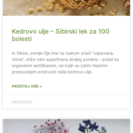
Kedrovo ulje – Sibirski lek za 100
bolesti
Iz Sibira, zemlje čije ime na ruskom znači “uspavana,
mirna”, stiže nam superhrana divljeg porekla – pinjoli sa
organskim sertifikatom, od kojih se zatim hladnim
presovanjem proizvodi naše kedrovo ulje.
PROČITAJ VIŠE »
24/02/2023