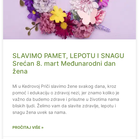
SLAVIMO PAMET, LEPOTU I SNAGU
Srećan 8. mart Međunarodni dan
žena
Mi u Kedrovoj Priči slavimo žene svakog dana, kroz
pomoć i edukaciju o zdravoj nezi, jer znamo koliko je
važno da budemo zdrave i prisutne u životima nama
bliskih ljudi. Želimo vam da slavite zdravlje, lepotu i
snagu žena uvek sa nama.
PROČITAJ VIŠE »