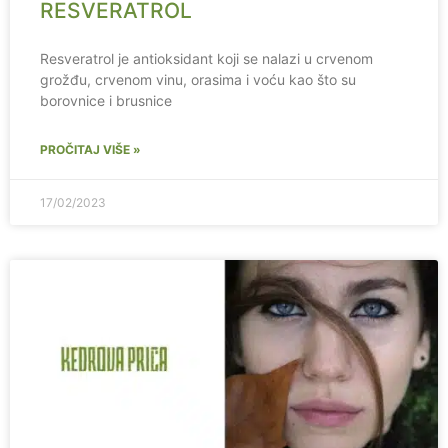
RESVERATROL
Resveratrol je antioksidant koji se nalazi u crvenom
grožđu, crvenom vinu, orasima i voću kao što su
borovnice i brusnice
PROČITAJ VIŠE »
17/02/2023