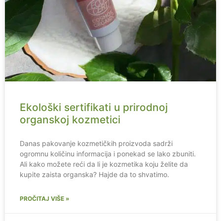
Ekološki sertifikati u prirodnoj
organskoj kozmetici
Danas pakovanje kozmetičkih proizvoda sadrži
ogromnu količinu informacija i ponekad se lako zbuniti.
Ali kako možete reći da li je kozmetika koju želite da
kupite zaista organska? Hajde da to shvatimo.
PROČITAJ VIŠE »