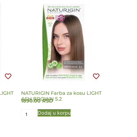
LIGHT
NATURIGIN Farba za kosu LIGHT
ASH BROWN 5.2
1890.00
RSD
Dodaj u korpu