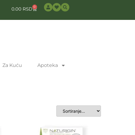
0
0.00
RSD
Za Kuću
Apoteka