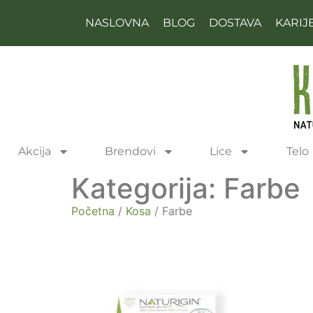
NASLOVNA
BLOG
DOSTAVA
KARIJ
Akcija
Brendovi
Lice
Telo
Kategorija: Farbe
Početna
/
Kosa
/ Farbe