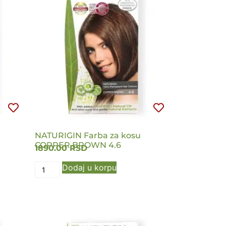
NATURIGIN Farba za kosu
COPPER BROWN 4.6
1890.00
RSD
Dodaj u korpu