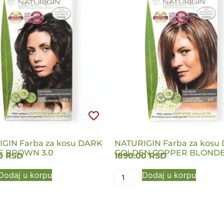
GIN Farba za kosu DARK
NATURIGIN Farba za kosu
E BROWN 3.0
GOLDEN COPPER BLONDE
00
RSD
1890.00
RSD
Dodaj u korpu
Dodaj u korpu