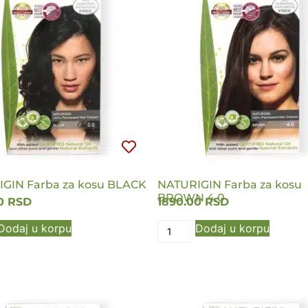
GIN Farba za kosu BLACK
NATURIGIN Farba za kosu
BROWN 4.0
00
RSD
1890.00
RSD
Dodaj u korpu
Dodaj u korpu