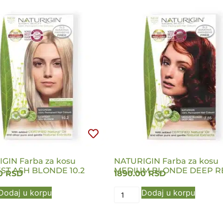
GIN Farba za kosu
NATURIGIN Farba za kosu
ST ASH BLONDE 10.2
MEDIUM BLONDE DEEP RE
00
RSD
1890.00
RSD
Dodaj u korpu
Dodaj u korpu