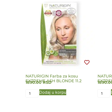
NATURIGIN Farba za kosu
NATURI
EXTREME ASH BLONDE 11.2
EXTRE
1890.00
RSD
1890.
Dodaj u korpu