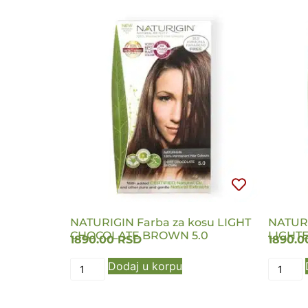
NATURIGIN Farba za kosu LIGHT
NATURI
CHOCOLATE BROWN 5.0
LIGHTE
1890.00
RSD
1890.
Dodaj u korpu