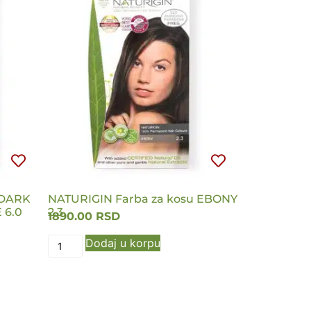
 DARK
NATURIGIN Farba za kosu EBONY
 6.0
2.3
1890.00
RSD
Dodaj u korpu