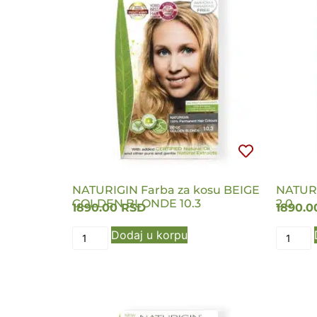
NATURIGIN Farba za kosu BEIGE
NATURI
GOLDEN BLONDE 10.3
2.0
1890.00
RSD
1890.
Dodaj u korpu