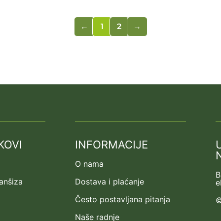
←
1
2
→
KOVI
INFORMACIJE
O nama
B
ranšiza
Dostava i plaćanje
e
Često postavljana pitanja
©
Naše radnje