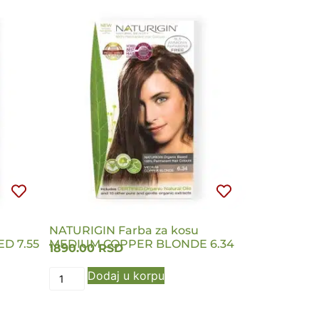
NATURIGIN Farba za kosu
D 7.55
MEDIUM COPPER BLONDE 6.34
1890.00
RSD
Dodaj u korpu