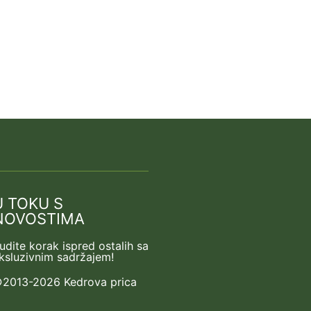
U TOKU S
NOVOSTIMA
udite korak ispred ostalih sa
ksluzivnim sadržajem!
2013-2026 Kedrova prica