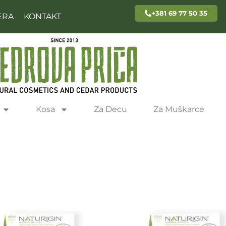
+381 69 77 50 35
ERA
KONTAKT
Kosa
Za Decu
Za Muškarce