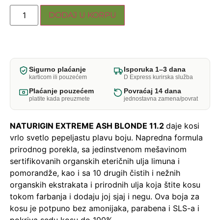
DODAJ U KORPU
Sigurno plaćanje
Isporuka 1–3 dana
karticom ili pouzećem
D Express kurirska služba
Plaćanje pouzećem
Povraćaj 14 dana
platite kada preuzmete
jednostavna zamena/povrat
NATURIGIN EXTREME ASH BLONDE 11.2
daje kosi
vrlo svetlo pepeljastu plavu boju.
Napredna formula
prirodnog porekla, sa jedinstvenom mešavinom
sertifikovanih organskih eteričnih ulja limuna i
pomorandže, kao i sa 10 drugih čistih i nežnih
organskih ekstrakata i prirodnih ulja koja štite kosu
tokom farbanja i dodaju joj sjaj i negu. Ova boja za
kosu je potpuno bez amonijaka, parabena i SLS-a i