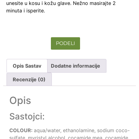
unesite u kosu i kožu glave. Nežno masirajte 2
minuta i isperite.
PODELI
Opis Sastav
Dodatne informacije
Recenzije (0)
Opis
Sastojci:
COLOUR:
aqua/water, ethanolamine, sodium coco-
sulfate, myristyl alcohol, cocamide mea, cocamide