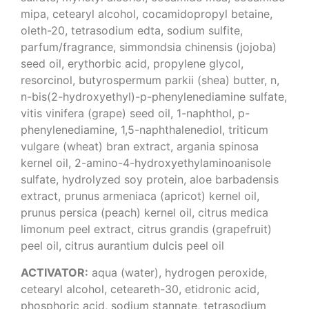
mipa, cetearyl alcohol, cocamidopropyl betaine,
oleth-20, tetrasodium edta, sodium sulfite,
parfum/fragrance, simmondsia chinensis (jojoba)
seed oil, erythorbic acid, propylene glycol,
resorcinol, butyrospermum parkii (shea) butter, n,
n-bis(2-hydroxyethyl)-p-phenylenediamine sulfate,
vitis vinifera (grape) seed oil, 1-naphthol, p-
phenylenediamine, 1,5-naphthalenediol, triticum
vulgare (wheat) bran extract, argania spinosa
kernel oil, 2-amino-4-hydroxyethylaminoanisole
sulfate, hydrolyzed soy protein, aloe barbadensis
extract, prunus armeniaca (apricot) kernel oil,
prunus persica (peach) kernel oil, citrus medica
limonum peel extract, citrus grandis (grapefruit)
peel oil, citrus aurantium dulcis peel oil
ACTIVATOR:
aqua (water), hydrogen peroxide,
cetearyl alcohol, ceteareth-30, etidronic acid,
phosphoric acid, sodium stannate, tetrasodium