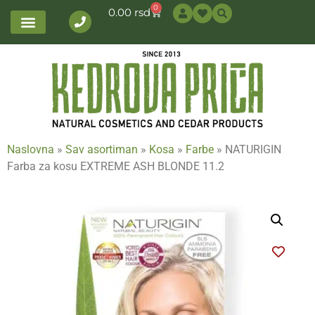
0
0.00
rsd
Naslovna
»
Sav asortiman
»
Kosa
»
Farbe
»
NATURIGIN
Farba za kosu EXTREME ASH BLONDE 11.2