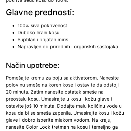
pokriva sedu kosu do 100%.
Glavne prednosti:
100% siva pokrivenost
Duboko hrani kosu
Suptilan i prijatan miris
Napravljen od prirodnih i organskih sastojaka
Način upotrebe:
Pomešajte kremu za boju sa aktivatorom. Nanesite
polovinu smeše na koren kose i ostavite da odstoji
20 minuta. Zatim nanesite ostatak smeše na
preostalu kosu. Umasirajte u kosu i kožu glave i
ostavite još 10 minuta. Dodajte malu količinu vode u
kosu da bi se smeša zapenila. Umasirajte kosu i kožu
glave i dobro isperite mlakom vodom. Na kraju,
nanesite Color Lock tretman na kosu i temeljno ga