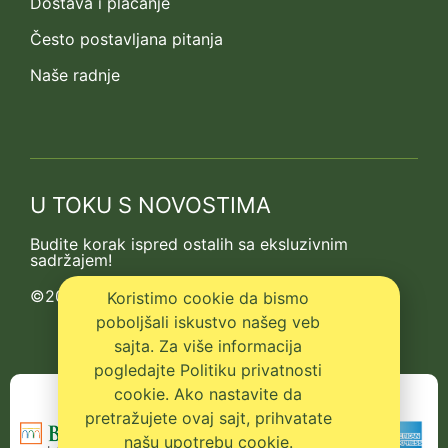
Dostava i plaćanje
Često postavljana pitanja
Naše radnje
U TOKU S NOVOSTIMA
Budite korak ispred ostalih sa eksluzivnim
sadržajem!
©2013-2026 Kedrova prica
Koristimo cookie da bismo
poboljšali iskustvo našeg veb
sajta. Za više informacija
pogledajte Politiku privatnosti
cookie. Ako nastavite da
pretražujete ovaj sajt, prihvatate
našu upotrebu cookie.