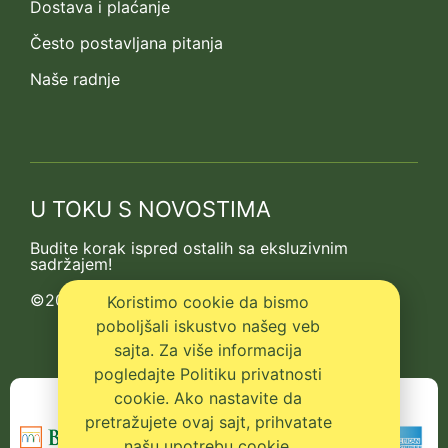
Dostava i plaćanje
Često postavljana pitanja
Naše radnje
U TOKU S NOVOSTIMA
Budite korak ispred ostalih sa eksluzivnim
sadržajem!
©2013-2026 Kedrova prica
Koristimo cookie da bismo
poboljšali iskustvo našeg veb
sajta. Za više informacija
pogledajte Politiku privatnosti
cookie. Ako nastavite da
pretražujete ovaj sajt, prihvatate
našu upotrebu cookie.