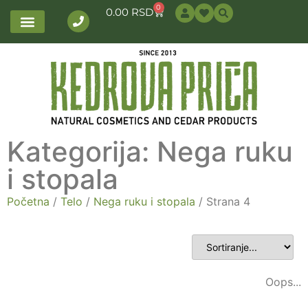
0
0.00
RSD
Kategorija: Nega ruku
i stopala
Početna
/
Telo
/
Nega ruku i stopala
/ Strana 4
Oops...