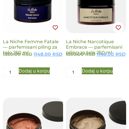
NOVO
NOVO
La Niche Femme Fatale
La Niche Narcotique
— parfemisani piling za
Embrace — parfemisani
telo 250 ml
piling za telo 250 ml
1350.00
RSD
1148.00
RSD
1350.00
RSD
1148.00
RSD
Dodaj u korpu
Dodaj u korpu