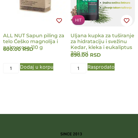
HIT
ALL NUT Sapun piling za
Uljana kupka za tuširanje
telo Ćeško magnolija i
za hidrataciju i svežinu
palmarosa 110 g
Kedar, kleka i eukaliptus
600.00
RSD
300 ml
890.00
RSD
Dodaj u korpu
Rasprodato