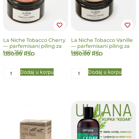
NOVO
NOVO
La Niche Tobacco Cherry
La Niche Tobacco Vanille
— parfemisani piling za
— parfemisani piling za
telo 250 ml
telo 250 ml
1350.00
RSD
1350.00
RSD
Dodaj u korpu
Dodaj u korpu