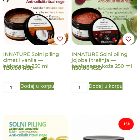
NOVO
NOVO
INNATURE Solni piling
INNATURE Solni piling
cimet i vanila —
jojoba i trešnja —
hidratacija 250 ml
baršunasta koža 250 ml
1130.00
RSD
1130.00
RSD
Dodaj u korpu
Dodaj u korpu
-15%