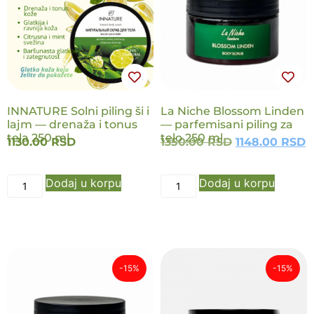
NOVO
NOVO
INNATURE Solni piling ši i
La Niche Blossom Linden
lajm — drenaža i tonus
— parfemisani piling za
tela 250 ml
telo 250 ml
1130.00
RSD
1350.00
RSD
1148.00
RSD
Dodaj u korpu
Dodaj u korpu
-15%
-15%