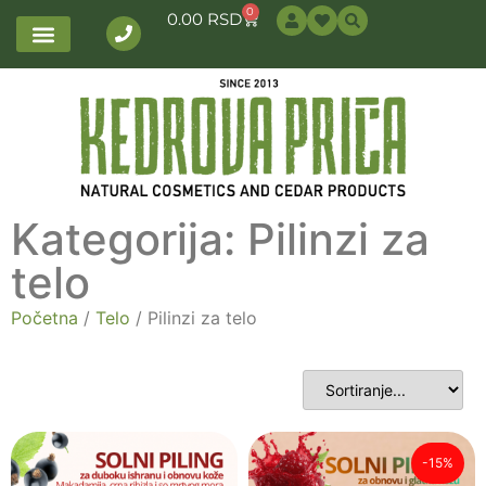
0
0.00
RSD
Kategorija: Pilinzi za
telo
Početna
/
Telo
/ Pilinzi za telo
-15%