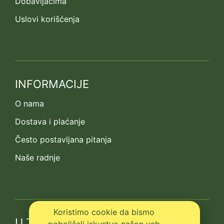
Dobavljačima
Uslovi korišćenja
INFORMACIJE
O nama
Dostava i plaćanje
Često postavljana pitanja
Naše radnje
Koristimo cookie da bismo
U TOKU S NOVOSTIMA
poboljšali iskustvo našeg veb