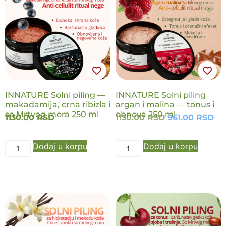
NOVO
NOVO
INNATURE Solni piling —
INNATURE Solni piling
makadamija, crna ribizla i
argan i malina — tonus i
so Mrtvog mora 250 ml
obnova 250 ml
1130.00
RSD
1130.00
RSD
961.00
RSD
Dodaj u korpu
Dodaj u korpu