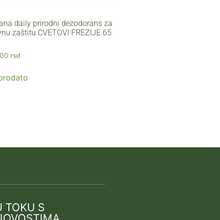
ana daily prirodni dezodorans za
vnu zaštitu CVETOVI FREZIJE 65
.00
rsd
prodato
U TOKU S
NOVOSTIMA