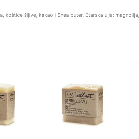
, koštice šljive, kakao i Shea buter. Etarska ulja: magnolij