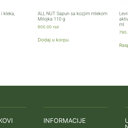
i kleka,
ALL NUT Sapun sa kozjim mlekom
Levr
Milojka 110 g
akti
ml
600.00
rsd
790
Dodaj u korpu
Ras
KOVI
INFORMACIJE