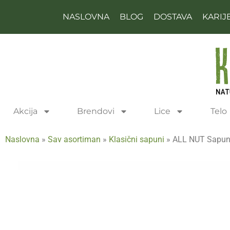
NASLOVNA
BLOG
DOSTAVA
KARIJ
Akcija
Brendovi
Lice
Telo
Naslovna
»
Sav asortiman
»
Klasični sapuni
»
ALL NUT Sapun p