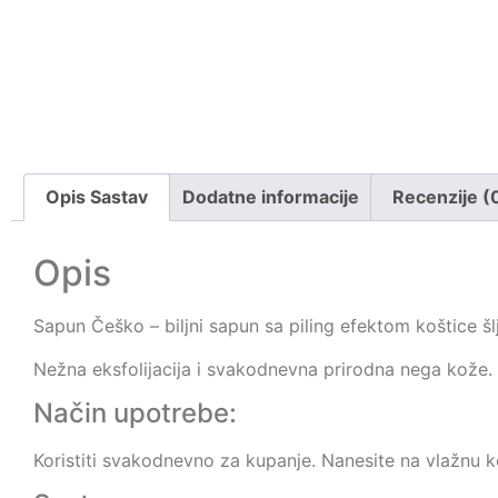
Opis Sastav
Dodatne informacije
Recenzije (
Opis
Sapun Češko – biljni sapun sa piling efektom koštice šl
Nežna eksfolijacija i svakodnevna prirodna nega kože.
Način upotrebe:
Koristiti svakodnevno za kupanje. Nanesite na vlažnu ko