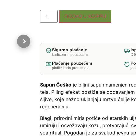
DODAJ U KORPU
Sigurno plaćanje
Is
karticom ili pouzećem
D E
Plaćanje pouzećem
Po
platite kada preuzmete
je
Sapun Češko
je biljni sapun namenjen r
tela. Piling efekat postiže se dodavanjem 
šljive, koje nežno uklanjaju mrtve ćelije 
regeneraciju.
Blagi, prirodni miris potiče od etarskih ul
umiruju i osvežavaju kožu, pretvarajući s
spa ritual. Pogodan je za svakodnevnu up