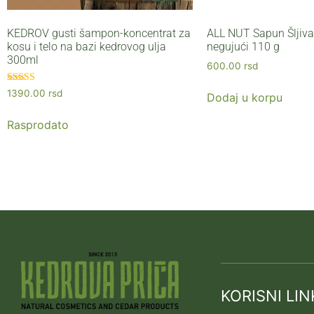
KEDROV gusti šampon-koncentrat za
ALL NUT Sapun Šljiva 
kosu i telo na bazi kedrovog ulja
negujući 110 g
300ml
600.00
rsd
Ocenjeno sa
1390.00
rsd
Dodaj u korpu
5.00
od 5
Rasprodato
KORISNI LIN