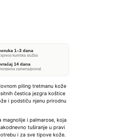
poruka 1–3 dana
xpress kurirska služba
vraćaj 14 dana
dnostavna zamena/povrat
edovnom piling tretmanu kože
sitnih čestica jezgra koštice
kože i podstiču njenu prirodnu
ja magnolije i palmarose, koja
vakodnevno tuširanje u pravi
otrebu i za sve tipove kože.