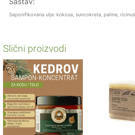
Sastav:
Saponifikovana ulja: kokosa, suncokreta, palme, ricinusa
Slični proizvodi