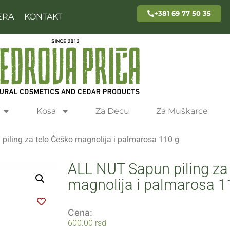
+381 69 77 50 35
ERA
KONTAKT
Kosa
Za Decu
Za Muškarce
iling za telo Ćeško magnolija i palmarosa 110 g
ALL NUT Sapun piling za
magnolija i palmarosa 1
Cena:
600.00
rsd