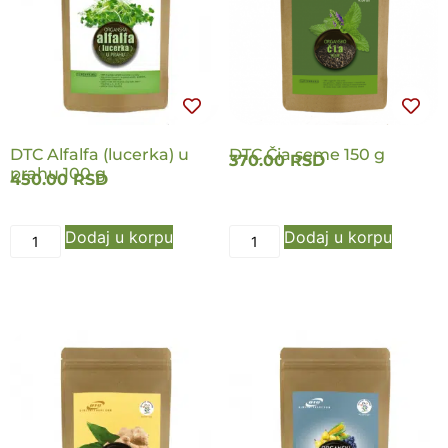
NOVO
NOVO
DTC Alfalfa (lucerka) u
DTC Čia seme 150 g
370.00
RSD
prahu 100 g
450.00
RSD
Dodaj u korpu
Dodaj u korpu
NOVO
NOVO