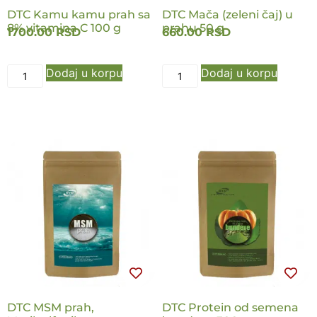
DTC Kamu kamu prah sa
DTC Mača (zeleni čaj) u
8% vitamina C 100 g
prahu 50 g
1700.00
RSD
660.00
RSD
Dodaj u korpu
Dodaj u korpu
NOVO
NOVO
DTC MSM prah,
DTC Protein od semena