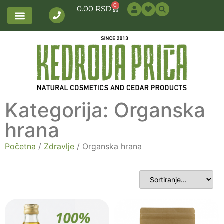
0
0.00
RSD
Kategorija: Organska
hrana
Početna
/
Zdravlje
/ Organska hrana