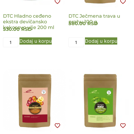
DTC Hladno ceđeno
DTC Ječmena trava u
ekstra devičansko
prahu 100 g
580.00
RSD
kokosovo ulje 200 ml
530.00
RSD
Dodaj u korpu
Dodaj u korpu
NOVO
NOVO