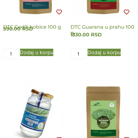
DTC Godži bobice 100 g
DTC Guarana u prahu 100
590.00
RSD
g
1330.00
RSD
Dodaj u korpu
Dodaj u korpu
NOVO
NOVO