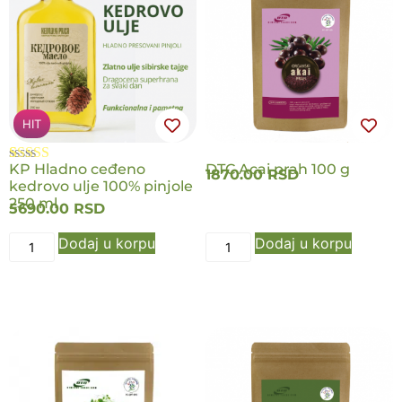
NOVO
HIT
KP Hladno ceđeno
DTC Acai prah 100 g
Ocenjeno
5
1870.00
RSD
kedrovo ulje 100% pinjole
5.00
od 5 na
osnovu
250 ml
5690.00
RSD
ocena kupaca
Dodaj u korpu
Dodaj u korpu