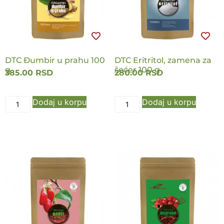
DTC Đumbir u prahu 100
DTC Eritritol, zamena za
g
šećer 100 g
385.00
RSD
280.00
RSD
Dodaj u korpu
Dodaj u korpu
NOVO
NOVO