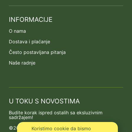
INFORMACIJE
O nama
Dostava i plaćanje
Često postavljana pitanja
Naše radnje
U TOKU S NOVOSTIMA
Budite korak ispred ostalih sa eksluzivnim
sadržajem!
©2013-2026 Kedrova prica
Koristimo cookie da bismo