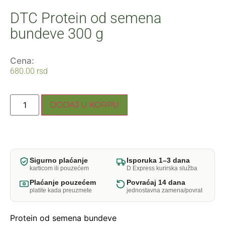
DTC Protein od semena
bundeve 300 g
Cena:
680.00
rsd
DODAJ U KORPU
Sigurno plaćanje
Isporuka 1–3 dana
karticom ili pouzećem
D Express kurirska služba
Plaćanje pouzećem
Povraćaj 14 dana
platite kada preuzmete
jednostavna zamena/povrat
Protein od semena bundeve