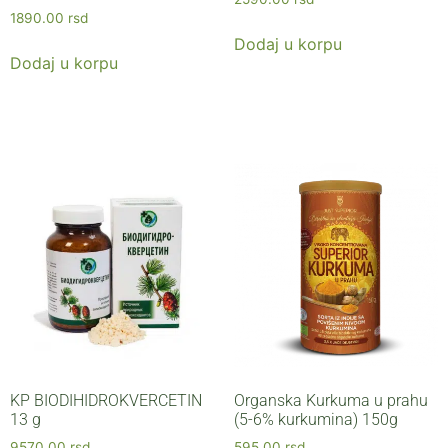
5.00
Ocenjeno sa
1890.00
rsd
od 5
5.00
od 5
Dodaj u korpu
Dodaj u korpu
KP BIODIHIDROKVERCETIN
Organska Kurkuma u prahu
13 g
(5-6% kurkumina) 150g
9570.00
rsd
595.00
rsd