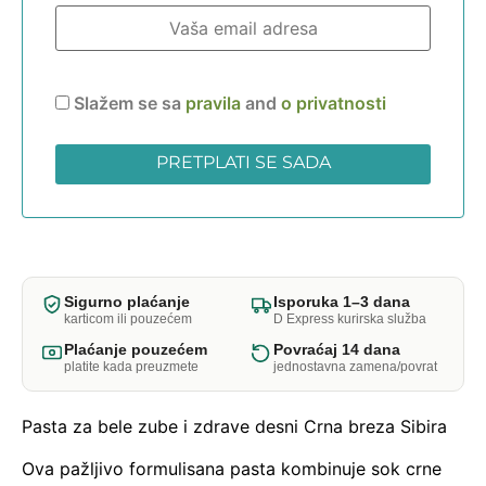
Slažem se sa
pravila
and
o privatnosti
Sigurno plaćanje
Isporuka 1–3 dana
karticom ili pouzećem
D Express kurirska služba
Plaćanje pouzećem
Povraćaj 14 dana
platite kada preuzmete
jednostavna zamena/povrat
Pasta za bele zube i zdrave desni Crna breza Sibira
Ova pažljivo formulisana pasta kombinuje sok crne