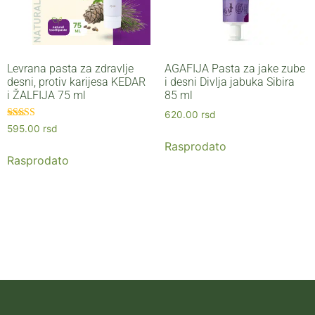
Levrana pasta za zdravlje
AGAFIJA Pasta za jake zube
desni, protiv karijesa KEDAR
i desni Divlja jabuka Sibira
i ŽALFIJA 75 ml
85 ml
620.00
rsd
Ocenjeno sa
595.00
rsd
5.00
Rasprodato
od 5
Rasprodato