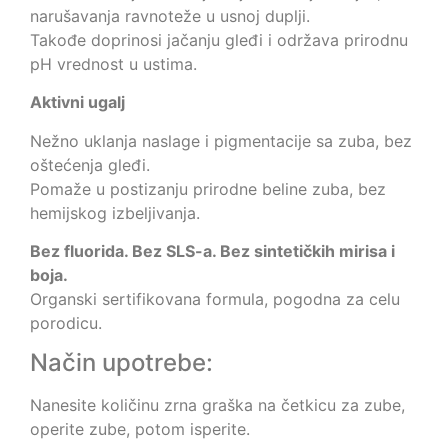
narušavanja ravnoteže u usnoj duplji.
Takođe doprinosi jačanju gleđi i održava prirodnu
pH vrednost u ustima.
Aktivni ugalj
Nežno uklanja naslage i pigmentacije sa zuba, bez
oštećenja gleđi.
Pomaže u postizanju prirodne beline zuba, bez
hemijskog izbeljivanja.
Bez fluorida. Bez SLS-a. Bez sintetičkih mirisa i
boja.
Organski sertifikovana formula, pogodna za celu
porodicu.
Način upotrebe:
Nanesite količinu zrna graška na četkicu za zube,
operite zube, potom isperite.