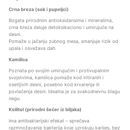
Crna breza (sok i pupoljci)
Bogata prirodnim antioksidansima i mineralima,
crna breza deluje detoksikaciono i umirujuće na
desni.
Pomaže u jačanju zubnog mesa, smanjuje rizik od
upala i osvežava dah.
Kamilica
Poznata po svojim umirujućim i protivupalnim
svojstvima, kamilica pomaže kod iritiranih i
osetljivih desni, posebno kod krvarenja ili
povlačenja desni. Idealna je za svakodnevnu blagu
negu.
Ksilitol (prirodni šećer iz biljaka)
Ima antibakterijski efekat – sprečava
razmnožavanje bakterija koje uzrokuju karijes, bez