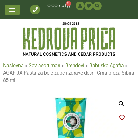
0
0.00
rsd
Naslovna
»
Sav asortiman
»
Brendovi
»
Babuska Agafia
»
AGAFIJA Pasta za bele zube i zdrave desni Crna breza Sibira
85 ml