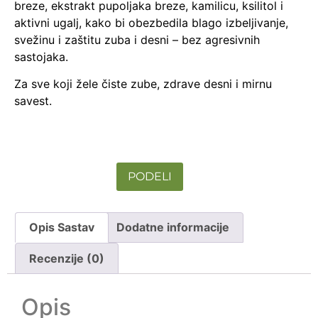
breze, ekstrakt pupoljaka breze, kamilicu, ksilitol i
aktivni ugalj, kako bi obezbedila blago izbeljivanje,
svežinu i zaštitu zuba i desni – bez agresivnih
sastojaka.
Za sve koji žele čiste zube, zdrave desni i mirnu
savest.
PODELI
Opis Sastav
Dodatne informacije
Recenzije (0)
Opis