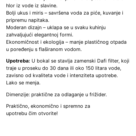
hlor iz vode iz slavine.
Bolji ukus i miris – savršena voda za piće, kuvanje i
pripremu napitaka.
Moderan dizajn – uklapa se u svaku kuhinju
zahvaljujući elegantnoj formi.
Ekonomičnost i ekologija – manje plastičnog otpada
u poređenju s flaširanom vodom.
Upotreba:
U bokal se stavlja zamenski Dafi filter, koji
traje u proseku do 30 dana ili oko 150 litara vode,
zavisno od kvaliteta vode i intenziteta upotrebe.
Lako se menja.
Dimenzije: praktične za odlaganje u frižider.
Praktično, ekonomično i spremno za
upotrebu čim otvorite!