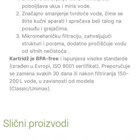
poboljšava ukus i miris vode.
Značajno smanjenje tvrdoće vode, čime se
štite kućni aparati i sprečava beli talog na
posuđu i grejačima.
Mikromehaničku filtraciju, zahvaljujući
strukturi i porama, dodatno pročišćuje vodu
od sitnih nečistoća .
Kartridž je BPA-free
i ispunjava visoke standarde
(izrađen u Evropi, ISO 9001 sertifikat). Preporučuje
se zamena svakih 30 dana ili nakon filtriranja 150–
200 L vode, u zavisnosti od modela
(Classic/Unimax).
Slični proizvodi