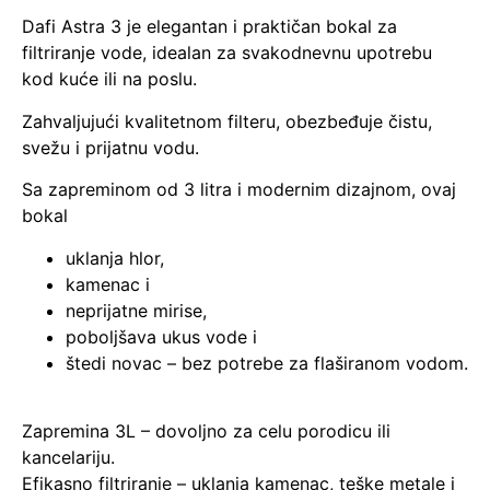
Dafi Astra 3 je elegantan i praktičan bokal za
filtriranje vode, idealan za svakodnevnu upotrebu
kod kuće ili na poslu.
Zahvaljujući kvalitetnom filteru, obezbeđuje čistu,
svežu i prijatnu vodu.
Sa zapreminom od 3 litra i modernim dizajnom, ovaj
bokal
uklanja hlor,
kamenac i
neprijatne mirise,
poboljšava ukus vode i
štedi novac – bez potrebe za flaširanom vodom.
Zapremina 3L – dovoljno za celu porodicu ili
kancelariju.
Efikasno filtriranje – uklanja kamenac, teške metale i