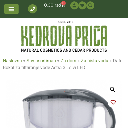
0
0.00
rsd
Naslovna
»
Sav asortiman
»
Za dom
»
Za ćistu vodu
»
Dafi
Bokal za filtriranje vode Astra 3L sivi LED