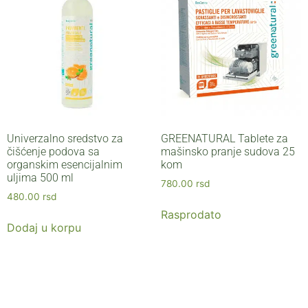
Univerzalno sredstvo za
GREENATURAL Tablete za
čišćenje podova sa
mašinsko pranje sudova 25
organskim esencijalnim
kom
uljima 500 ml
780.00
rsd
480.00
rsd
Rasprodato
Dodaj u korpu