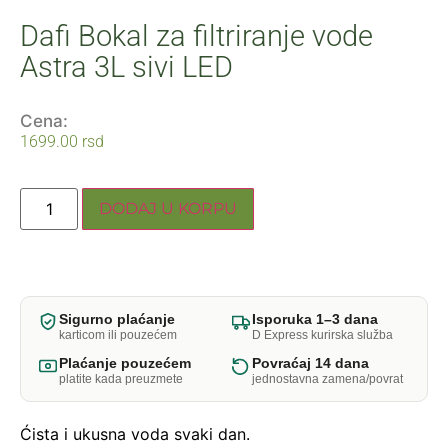
Dafi Bokal za filtriranje vode
Astra 3L sivi LED
Cena:
1699.00
rsd
DODAJ U KORPU
Sigurno plaćanje
Isporuka 1–3 dana
karticom ili pouzećem
D Express kurirska služba
Plaćanje pouzećem
Povraćaj 14 dana
platite kada preuzmete
jednostavna zamena/povrat
Ćista i ukusna voda svaki dan.