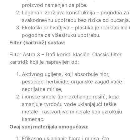
proizvod namenjen za piće.
Lagana i izdržljiva konstrukcija – pogodna za
svakodnevnu upotrebu bez rizika od pucanja.
Ekološki prihvatljiva – plastika je reciklabilna i
pogodna za višestruku upotrebu.
Filter (kartridž) sastav:
Filter Astra 3 – Dafi koristi klasični Classic filter
kartridž koji je napravljen od:
Aktivnog ugljena, koji absorbuje hlor,
pesticide, herbicide, organske zagađivače i
neprijatne mirise,
i ionske smole (ion-exchange resin), koja
smanjuje tvrdoću vode uklanjajući teške
metale i rastvorljive minerale koji uzrokuju
kamenac.
Ovaj spoj materijala omogućava:
Efikasno uklanjanje hlora i mirisa, što