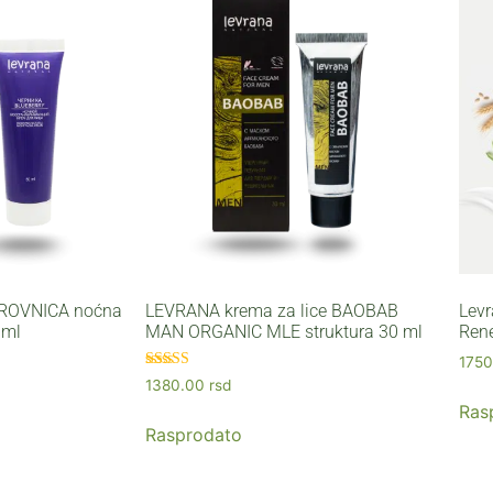
OROVNICA noćna
LEVRANA krema za lice BAOBAB
Levr
 ml
MAN ORGANIC MLE struktura 30 ml
Ren
175
Ocenjeno sa
1380.00
rsd
5.00
Ras
od 5
Rasprodato