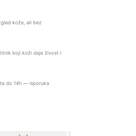
zgled kože, ali bez
tnik koji koži daje živost i
čite do 14h — isporuka