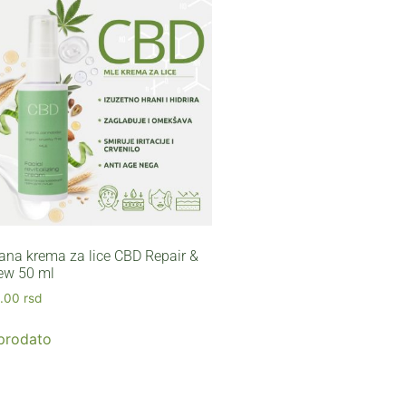
ana krema za lice CBD Repair &
ew 50 ml
0.00
rsd
prodato