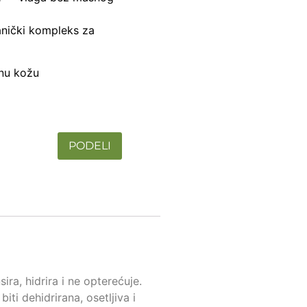
nički kompleks za
čnu kožu
PODELI
ra, hidrira i ne opterećuje.
i dehidrirana, osetljiva i