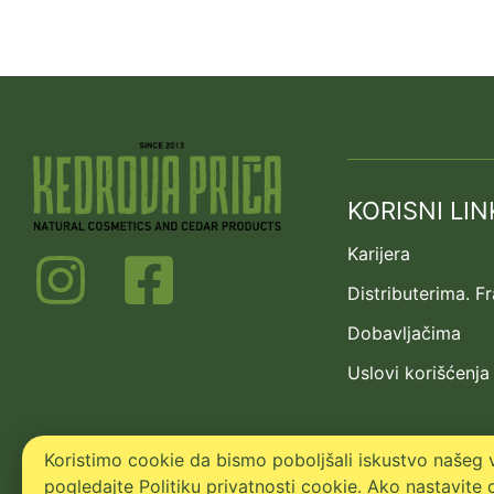
KORISNI LIN
Karijera
Distributerima. F
Dobavljačima
Uslovi korišćenja
Koristimo cookie da bismo poboljšali iskustvo našeg v
pogledajte Politiku privatnosti cookie. Ako nastavite d