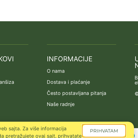
KOVI
INFORMACIJE
O nama
B
ranšiza
Dostava i plaćanje
e
Često postavljana pitanja
©
Naše radnje
eb sajta. Za više informacija
PRIHVATAM
a pretražujete ovaj sajt, prihvatate