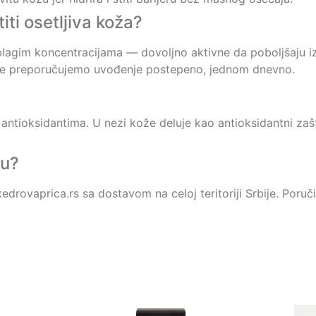
iti osetljiva koža?
u blagim koncentracijama — dovoljno aktivne da poboljšaju i
ože preporučujemo uvođenje postepeno, jednom dnevno.
antioksidantima. U nezi kože deluje kao antioksidantni zašti
vu?
drovaprica.rs sa dostavom na celoj teritoriji Srbije. Poru