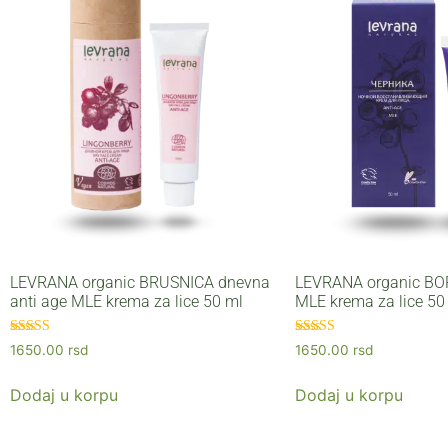
LEVRANA organic BRUSNICA dnevna
LEVRANA organic B
anti age MLE krema za lice 50 ml
MLE krema za lice 50
Ocenjeno sa
Ocenjeno sa
1650.00
rsd
1650.00
rsd
5.00
5.00
od 5
od 5
Dodaj u korpu
Dodaj u korpu