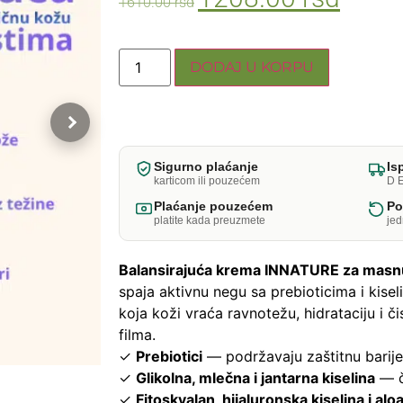
1610.00
rsd
DODAJ U KORPU
Sigurno plaćanje
Is
karticom ili pouzećem
D E
Plaćanje pouzećem
Po
platite kada preuzmete
je
Balansirajuća krema INNATURE za masnu
spaja aktivnu negu sa prebioticima i kis
koja koži vraća ravnotežu, hidrataciju i čis
filma.
✓
Prebiotici
— podržavaju zaštitnu barij
✓
Glikolna, mlečna i jantarna kiselina
— či
✓
Fitoskvalan, hijaluronska kiselina i alo