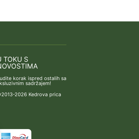
U TOKU S
NOVOSTIMA
udite korak ispred ostalih sa
ksluzivnim sadržajem!
2013-2026 Kedrova prica