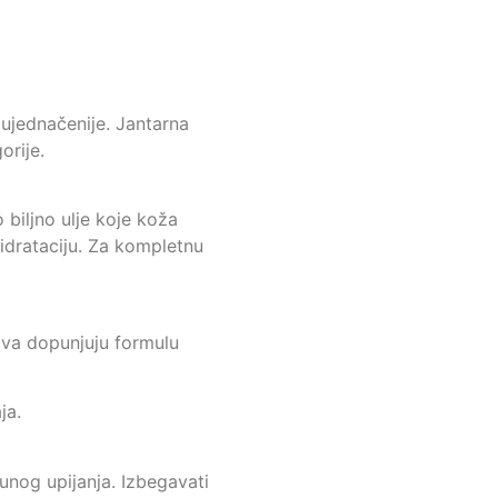
 ujednačenije. Jantarna
orije.
 biljno ulje koje koža
hidrataciju. Za kompletnu
jiva dopunjuju formulu
ja.
unog upijanja. Izbegavati