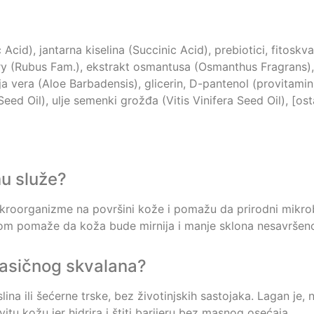
c Acid), jantarna kiselina (Succinic Acid), prebiotici, fitosk
erry (Rubus Fam.), ekstrakt osmantusa (Osmanthus Fragrans)
ja vera (Aloe Barbadensis), glicerin, D-pantenol (provitamin
eed Oil), ulje semenki grožđa (Vitis Vinifera Seed Oil), [os
mu služe?
 mikroorganizme na površini kože i pomažu da prirodni mikr
om pomaže da koža bude mirnija i manje sklona nesavršeno
 klasičnog skvalana?
slina ili šećerne trske, bez životinjskih sastojaka. Lagan j
 kožu jer hidrira i štiti barijeru bez masnog osećaja.