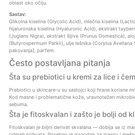
oblast oko očiju.
Sastav:
Glikolna kiselina (Glycolic Acid), mlečna kiselina (Lacti
hijaluronska kiselina (Hyaluronic Acid), ekstrakt tayb
(Juglans Nigra), ekstrakt šljive (Prunus Domestica), alo
(Butyrospermum Parkii), ulje lešnika (Corylus Avellana S
pakovanja], parfem.
Često postavljana pitanja
Šta su prebiotici u kremi za lice i če
Prebiotici u skincare-u su sastojci koji hrane korisne
Kod masne i problematične kože, uravnotežen mikrobi
sebuma.
Šta je fitoskvalan i zašto je bolji od
Fitoskvalan je biljni derivat skvalana — dobija se iz ma
odmah prihvata. Posebno je pogodan za masnu i mešovitu