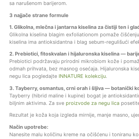
sa narušenom barijerom.
3 najjače strane formule
1. Glikolna, mlečna i jantarna kiselina za čistiji ten i g
Glikolna kiselina blagim exfoliationom pomaže čišćenju
kiselina ima antioksidantna i blag sebum-regulišući ef
2. Prebiotici, fitoskvalan i hijaluronska kiselina — bari
Prebiotici podržavaju prirodni mikrobiom kože i pomažu 
odmah prihvata, bez masnog osećaja. Hijaluronska kisel
negu lica pogledajte
INNATURE kolekciju
.
3. Tayberry, osmantus, crni orah i šljiva — botanički 
Tayberry (hibrid maline i kupine) bogat je antioksidant
biljnim aktivima. Za sve
proizvode za negu lica
posetite
Rezultat je koža koja izgleda mirnije, manje masno, uj
Način upotrebe:
Nanesite malu količinu kreme na očišćenu i toniranu kož