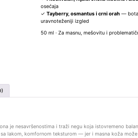
osećaja
✓
Tayberry, osmantus i crni orah
— bota
uravnoteženiji izgled
50 ml · Za masnu, mešovitu i problemati
0)
na je nesavršenostima i traži negu koja istovremeno balansi
 sa lakom, komfornom teksturom — jer i masna koža može bit