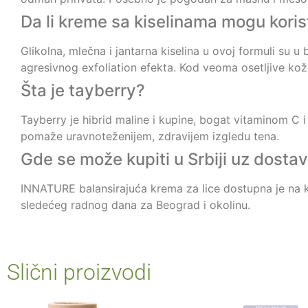
Da li kreme sa kiselinama mogu korist
Glikolna, mlečna i jantarna kiselina u ovoj formuli su 
agresivnog exfoliation efekta. Kod veoma osetljive k
Šta je tayberry?
Tayberry je hibrid maline i kupine, bogat vitaminom C i 
pomaže uravnoteženijem, zdravijem izgledu tena.
Gde se može kupiti u Srbiji uz dosta
INNATURE balansirajuća krema za lice dostupna je na ke
sledećeg radnog dana za Beograd i okolinu.
Slični proizvodi