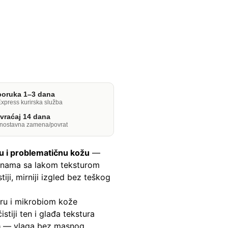
poruka 1–3 dana
xpress kurirska služba
vraćaj 14 dana
dnostavna zamena/povrat
 i problematičnu kožu
—
elinama sa lakom teksturom
tiji, mirniji izgled bez teškog
eru i mikrobiom kože
stiji ten i glađa tekstura
a
— vlaga bez masnog