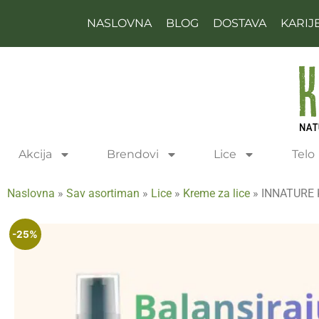
NASLOVNA
BLOG
DOSTAVA
KARIJ
Akcija
Brendovi
Lice
Telo
Naslovna
»
Sav asortiman
»
Lice
»
Kreme za lice
»
INNATURE Kr
-25%