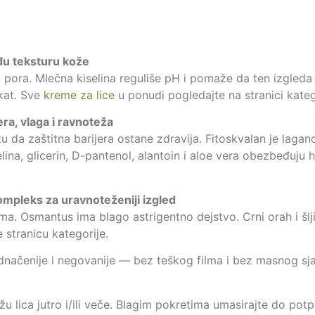
lađu teksturu kože
 pora. Mlečna kiselina reguliše pH i pomaže da ten izgleda
ekat. Sve
kreme za lice
u ponudi pogledajte na stranici kateg
jera, vlaga i ravnoteža
da zaštitna barijera ostane zdravija. Fitoskvalan je lagano
ina, glicerin, D-pantenol, alantoin i aloe vera obezbeđuju 
kompleks za uravnoteženiji izgled
ima. Osmantus ima blago astrigentno dejstvo. Crni orah i šl
 stranicu kategorije.
ednačenije i negovanije — bez teškog filma i bez masnog sja
u lica jutro i/ili veče. Blagim pokretima umasirajte do potp