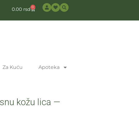
0
0.00
rsd
Za Kuću
Apoteka
nu kožu lica —