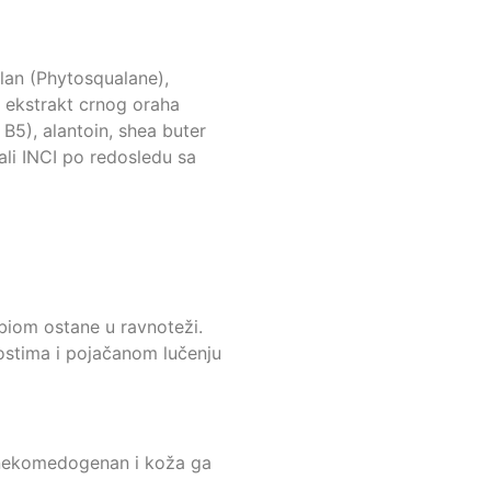
valan (Phytosqualane),
, ekstrakt crnog oraha
 B5), alantoin, shea buter
tali INCI po redosledu sa
obiom ostane u ravnoteži.
stima i pojačanom lučenju
e, nekomedogenan i koža ga