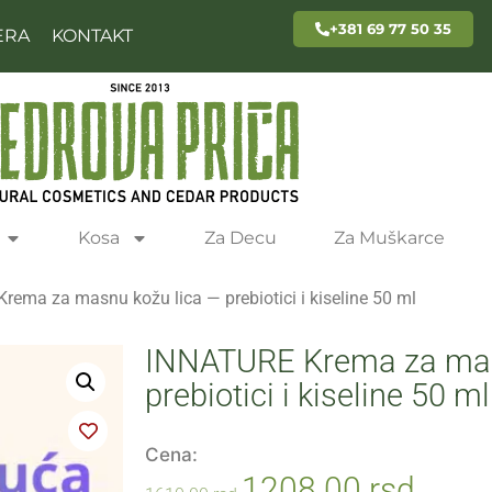
+381 69 77 50 35
ERA
KONTAKT
Kosa
Za Decu
Za Muškarce
ema za masnu kožu lica — prebiotici i kiseline 50 ml
INNATURE Krema za mas
prebiotici i kiseline 50 ml
Cena:
1208.00
rsd