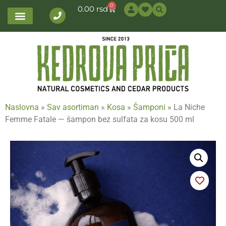
0
0.00
rsd
Naslovna
»
Sav asortiman
»
Kosa
»
Šamponi
»
La Niche
Femme Fatale — šampon bez sulfata za kosu 500 ml