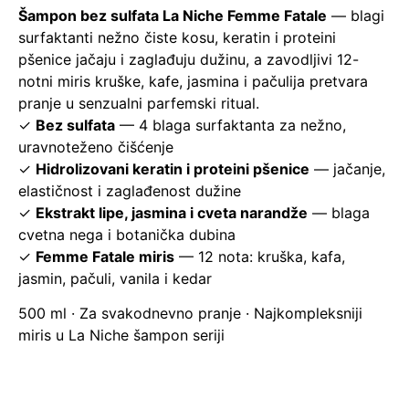
Šampon bez sulfata La Niche Femme Fatale
— blagi
surfaktanti nežno čiste kosu, keratin i proteini
pšenice jačaju i zaglađuju dužinu, a zavodljivi 12-
notni miris kruške, kafe, jasmina i pačulija pretvara
pranje u senzualni parfemski ritual.
✓
Bez sulfata
— 4 blaga surfaktanta za nežno,
uravnoteženo čišćenje
✓
Hidrolizovani keratin i proteini pšenice
— jačanje,
elastičnost i zaglađenost dužine
✓
Ekstrakt lipe, jasmina i cveta narandže
— blaga
cvetna nega i botanička dubina
✓
Femme Fatale miris
— 12 nota: kruška, kafa,
jasmin, pačuli, vanila i kedar
500 ml · Za svakodnevno pranje · Najkompleksniji
miris u La Niche šampon seriji