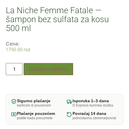
La Niche Femme Fatale —
šampon bez sulfata za kosu
500 ml
Cena:
1790.00
rsd
DODAJ U KORPU
Sigurno plaćanje
Isporuka 1–3 dana
karticom ili pouzećem
D Express kurirska služba
Plaćanje pouzećem
Povraćaj 14 dana
platite kada preuzmete
jednostavna zamena/povrat