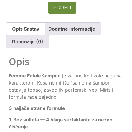
PODELI
Opis Sastav
Dodatne informacije
Recenzije (0)
Opis
Femme Fatale šampon
je za one koji vole negu sa
karakterom. Kosa ne miriše “samo na šampon” —
ostavlja topao, zavodljiv parfemski veo. Miris i
formula rade zajedno.
3 najjače strane formule
1. Bez sulfata — 4 blaga surfaktanta za nežno
čišćenje