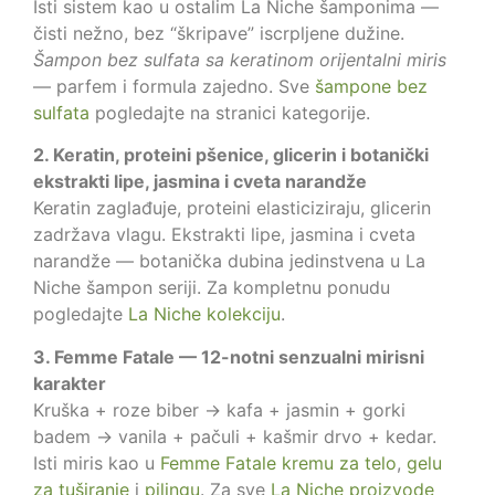
Isti sistem kao u ostalim La Niche šamponima —
čisti nežno, bez “škripave” iscrpljene dužine.
Šampon bez sulfata sa keratinom orijentalni miris
— parfem i formula zajedno. Sve
šampone bez
sulfata
pogledajte na stranici kategorije.
2. Keratin, proteini pšenice, glicerin i botanički
ekstrakti lipe, jasmina i cveta narandže
Keratin zaglađuje, proteini elasticiziraju, glicerin
zadržava vlagu. Ekstrakti lipe, jasmina i cveta
narandže — botanička dubina jedinstvena u La
Niche šampon seriji. Za kompletnu ponudu
pogledajte
La Niche kolekciju
.
3. Femme Fatale — 12-notni senzualni mirisni
karakter
Kruška + roze biber → kafa + jasmin + gorki
badem → vanila + pačuli + kašmir drvo + kedar.
Isti miris kao u
Femme Fatale kremu za telo
,
gelu
za tuširanje
i
pilingu
. Za sve
La Niche proizvode