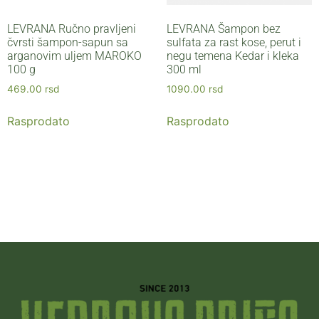
LEVRANA Ručno pravljeni
LEVRANA Šampon bez
čvrsti šampon-sapun sa
sulfata za rast kose, perut i
arganovim uljem MAROKO
negu temena Kedar i kleka
100 g
300 ml
469.00
rsd
1090.00
rsd
Rasprodato
Rasprodato