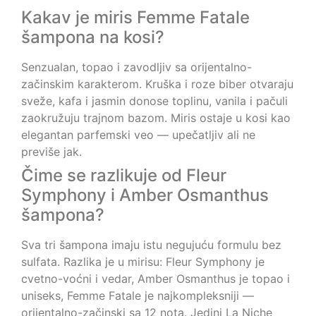
Kakav je miris Femme Fatale
šampona na kosi?
Senzualan, topao i zavodljiv sa orijentalno-
začinskim karakterom. Kruška i roze biber otvaraju
sveže, kafa i jasmin donose toplinu, vanila i pačuli
zaokružuju trajnom bazom. Miris ostaje u kosi kao
elegantan parfemski veo — upečatljiv ali ne
previše jak.
Čime se razlikuje od Fleur
Symphony i Amber Osmanthus
šampona?
Sva tri šampona imaju istu negujuću formulu bez
sulfata. Razlika je u mirisu: Fleur Symphony je
cvetno-voćni i vedar, Amber Osmanthus je topao i
uniseks, Femme Fatale je najkompleksniji —
orijentalno-začinski sa 12 nota. Jedini La Niche