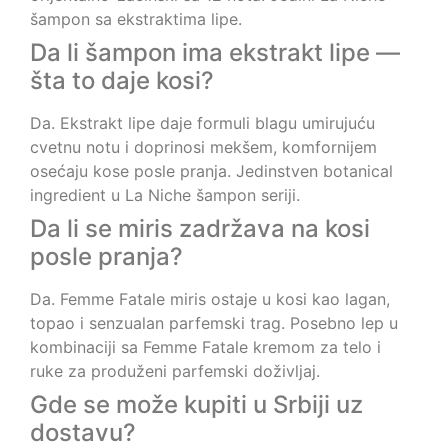
šampon sa ekstraktima lipe.
Da li šampon ima ekstrakt lipe —
šta to daje kosi?
Da. Ekstrakt lipe daje formuli blagu umirujuću
cvetnu notu i doprinosi mekšem, komfornijem
osećaju kose posle pranja. Jedinstven botanical
ingredient u La Niche šampon seriji.
Da li se miris zadržava na kosi
posle pranja?
Da. Femme Fatale miris ostaje u kosi kao lagan,
topao i senzualan parfemski trag. Posebno lep u
kombinaciji sa Femme Fatale kremom za telo i
ruke za produženi parfemski doživljaj.
Gde se može kupiti u Srbiji uz
dostavu?