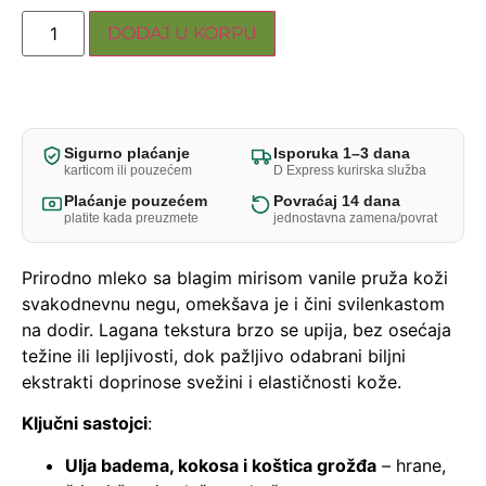
DODAJ U KORPU
Sigurno plaćanje
Isporuka 1–3 dana
karticom ili pouzećem
D Express kurirska služba
Plaćanje pouzećem
Povraćaj 14 dana
platite kada preuzmete
jednostavna zamena/povrat
Prirodno mleko sa blagim mirisom vanile pruža koži
svakodnevnu negu, omekšava je i čini svilenkastom
na dodir. Lagana tekstura brzo se upija, bez osećaja
težine ili lepljivosti, dok pažljivo odabrani biljni
ekstrakti doprinose svežini i elastičnosti kože.
Ključni sastojci
:
Ulja badema, kokosa i koštica grožđa
– hrane,