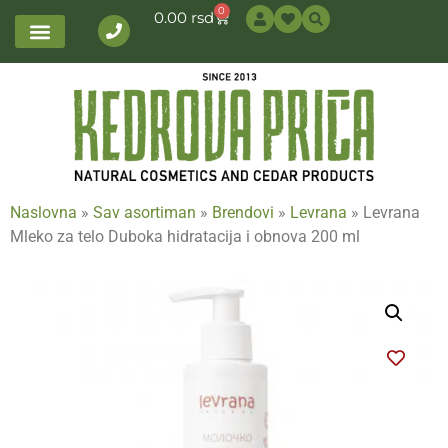
0
0.00
rsd
Naslovna
»
Sav asortiman
»
Brendovi
»
Levrana
»
Levrana
Mleko za telo Duboka hidratacija i obnova 200 ml