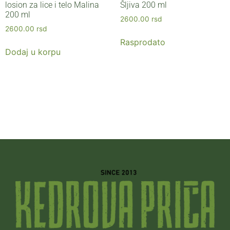
losion za lice i telo Malina
Šljiva 200 ml
200 ml
2600.00
rsd
2600.00
rsd
Rasprodato
Dodaj u korpu