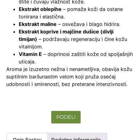
štite i čuvaju vlažnost kože.
Ekstrakt oblepihe
– pomaže koži da ostane
tonirana i elastična.
Ekstrakt maline
– osvežava i blago hidrira.
Ekstrakt koprive i majčine dušice (divlji
timijan)
– podržavaju regeneraciju i čine kožu
vitalnijom.
Vitamin E
– doprinosi zaštiti kože od spoljašnjih
uticaja.
Aroma je izuzetno nežna i nenametljiva, obavija kožu
suptilnim baršunastim velom koji pruža osećaj
udobnosti i smirenosti, bez preterane intenzivnosti.
PODELI
Opis Sastav
Dodatne informacije