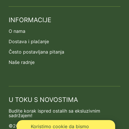
INFORMACIJE
O nama
Dostava i plaćanje
Često postavljana pitanja
Naše radnje
U TOKU S NOVOSTIMA
Budite korak ispred ostalih sa eksluzivnim
sadržajem!
©2013-2026 Kedrova prica
Koristimo cookie da bismo