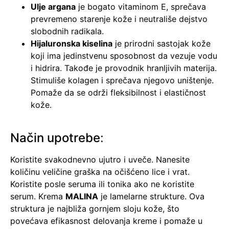
Ulje argana
je bogato vitaminom E, sprečava
prevremeno starenje kože i neutrališe dejstvo
slobodnih radikala.
Hijaluronska kiselina
je prirodni sastojak kože
koji ima jedinstvenu sposobnost da vezuje vodu
i hidrira. Takođe je provodnik hranljivih materija.
Stimuliše kolagen i sprečava njegovo uništenje.
Pomaže da se održi fleksibilnost i elastičnost
kože.
Način upotrebe
:
Koristite svakodnevno ujutro i uveče. Nanesite
količinu veličine graška na očišćeno lice i vrat.
Koristite posle seruma ili tonika ako ne koristite
serum.
Krema
MALINA
je lamelarne strukture. Ova
struktura je najbliža gornjem sloju kože, što
povećava efikasnost delovanja kreme i pomaže u