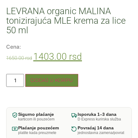
LEVRANA organic MALINA
tonizirajuća MLE krema za lice
50 ml
Cena:
1403.00
rsd
1650.00
rsd
DODAJ U KORPU
Sigurno plaćanje
Isporuka 1–3 dana
karticom ili pouzećem
D Express kurirska služba
Plaćanje pouzećem
Povraćaj 14 dana
platite kada preuzmete
jednostavna zamena/povrat