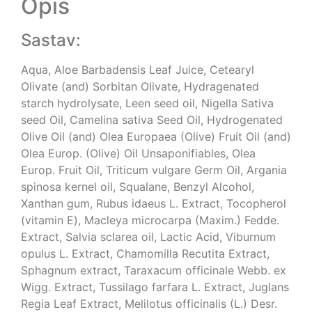
Opis
Sastav:
Aqua, Aloe Barbadensis Leaf Juice, Cetearyl
Olivate (and) Sorbitan Olivate, Hydragenated
starch hydrolysate, Leen seed oil, Nigella Sativa
seed Oil, Camelina sativa Seed Oil, Hydrogenated
Olive Oil (and) Olea Europaea (Olive) Fruit Oil (and)
Olea Europ. (Olive) Oil Unsaponifiables, Olea
Europ. Fruit Oil, Triticum vulgare Germ Oil, Argania
spinosa kernel oil, Squalane, Benzyl Alcohol,
Xanthan gum, Rubus idaeus L. Extract, Tocopherol
(vitamin Е), Macleya microcarpa (Maxim.) Fedde.
Extract, Salvia sclarea oil, Lactic Acid, Viburnum
opulus L. Extract, Chamomilla Recutita Extract,
Sphagnum extract, Taraxacum officinale Webb. ex
Wigg. Extract, Tussilago farfara L. Extract, Juglans
Regia Leaf Extract, Melilotus officinalis (L.) Desr.