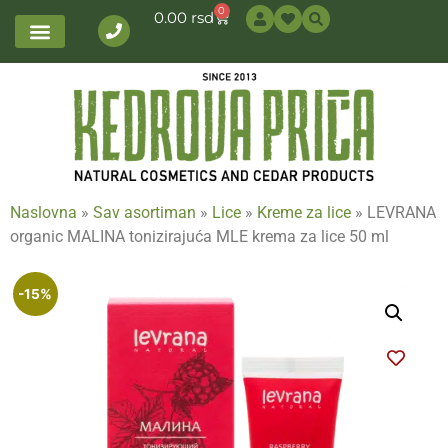
0
0.00
rsd
Naslovna
»
Sav asortiman
»
Lice
»
Kreme za lice
»
LEVRANA
organic MALINA tonizirajuća MLE krema za lice 50 ml
-15%