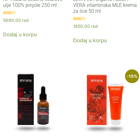
ulje 100% pinjole 250 ml
VERA vitaminska MLE krema
za lice 50 ml
Ocenjeno sa
5690.00
rsd
5.00
Ocenjeno sa
1650.00
rsd
od 5
5.00
od 5
Dodaj u korpu
Dodaj u korpu
-15%