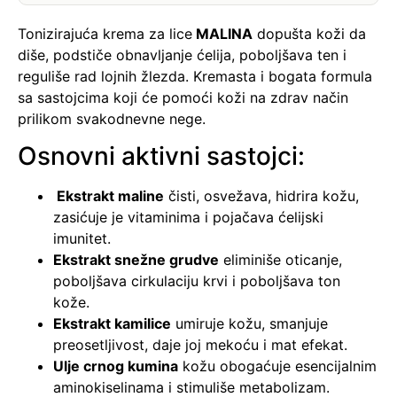
Tonizirajuća krema za lice
MALINA
dopušta koži da
diše, podstiče obnavljanje ćelija, poboljšava ten i
reguliše rad lojnih žlezda. Kremasta i bogata formula
sa sastojcima koji će pomoći koži na zdrav način
prilikom svakodnevne nege.
Osnovni aktivni sastojci:
Ekstrakt maline
čisti, osvežava, hidrira kožu,
zasićuje je vitaminima i pojačava ćelijski
imunitet.
Ekstrakt snežne grudve
eliminiše oticanje,
poboljšava cirkulaciju krvi i poboljšava ton
kože.
Ekstrakt kamilice
umiruje kožu, smanjuje
preosetljivost, daje joj mekoću i mat efekat.
Ulje crnog kumina
kožu obogaćuje esencijalnim
aminokiselinama i stimuliše metabolizam.