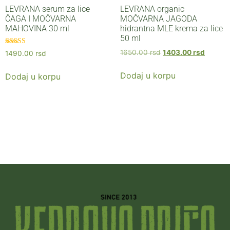
LEVRANA serum za lice
LEVRANA organic
ČAGA I MOČVARNA
MOČVARNA JAGODA
MAHOVINA 30 ml
hidrantna MLE krema za lice
50 ml
Ocenjeno sa
1650.00
rsd
1403.00
rsd
1490.00
rsd
5.00
od 5
Dodaj u korpu
Dodaj u korpu