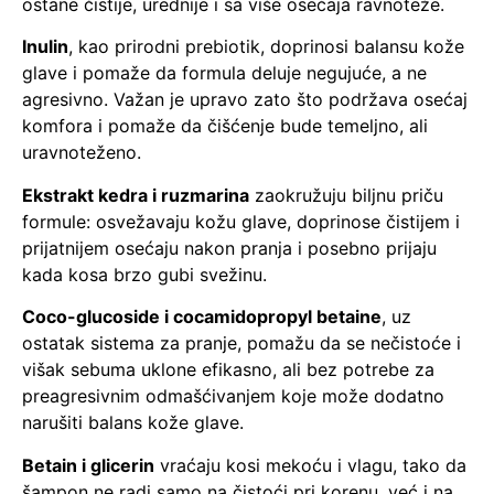
ostane čistije, urednije i sa više osećaja ravnoteže.
Inulin
, kao prirodni prebiotik, doprinosi balansu kože
glave i pomaže da formula deluje negujuće, a ne
agresivno. Važan je upravo zato što podržava osećaj
komfora i pomaže da čišćenje bude temeljno, ali
uravnoteženo.
Ekstrakt kedra i ruzmarina
zaokružuju biljnu priču
formule: osvežavaju kožu glave, doprinose čistijem i
prijatnijem osećaju nakon pranja i posebno prijaju
kada kosa brzo gubi svežinu.
Coco-glucoside i cocamidopropyl betaine
, uz
ostatak sistema za pranje, pomažu da se nečistoće i
višak sebuma uklone efikasno, ali bez potrebe za
preagresivnim odmašćivanjem koje može dodatno
narušiti balans kože glave.
Betain i glicerin
vraćaju kosi mekoću i vlagu, tako da
šampon ne radi samo na čistoći pri korenu, već i na