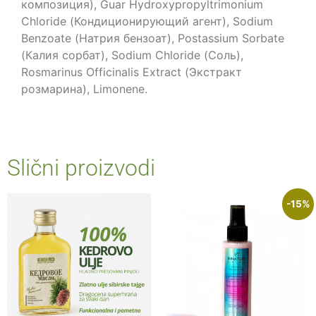
композиция), Guar Hydroxypropyltrimonium
Chloride (Кондиционирующий агент), Sodium
Benzoate (Натрия бензоат), Postassium Sorbate
(Калия сорбат), Sodium Chloride (Соль),
Rosmarinus Officinalis Extract (Экстракт
розмарина), Limonene.
Slični proizvodi
-15%