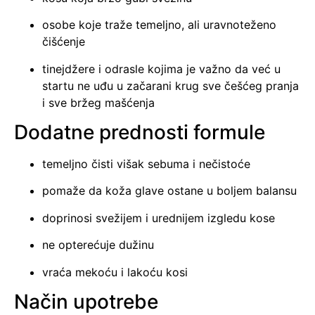
osobe koje traže temeljno, ali uravnoteženo
čišćenje
tinejdžere i odrasle kojima je važno da već u
startu ne uđu u začarani krug sve češćeg pranja
i sve bržeg mašćenja
Dodatne prednosti formule
temeljno čisti višak sebuma i nečistoće
pomaže da koža glave ostane u boljem balansu
doprinosi svežijem i urednijem izgledu kose
ne opterećuje dužinu
vraća mekoću i lakoću kosi
Način upotrebe