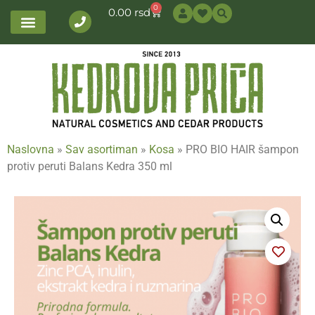
0
0.00
rsd
Naslovna
»
Sav asortiman
»
Kosa
»
PRO BIO HAIR šampon
protiv peruti Balans Kedra 350 ml