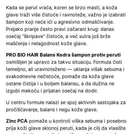
Kada se perut vraća, koren se brzo masti, a koža
glave traži više čistoće i ravnoteže, važno je izabrati
šampon koji neće ići u agresivno odmašćivanje.
Prejako pranje često pravi začarani krug: danas
osećaj “škripave” čistoće, a već sutra još brže
mašćenje i nelagodnost kože glave.
PRO BIO HAIR Balans Kedra šampon protiv peruti
osmišljen je upravo za takvu situaciju. Formula čisti
temeljno, ali uravnoteženo — uklanja višak sebuma i
svakodnevne nečistoće, pomaže da koža glave
ostane čistija i u boljem balansu, a da dužina ne
izgubi mekoću i prijatan osećaj na dodir.
U centru formule nalazi se spoj aktivnih sastojaka za
pročišćavanje, balans i negu kože glave.
Zinc PCA
pomaže u kontroli viška sebuma i posebno
prija koži glave sklonoj peruti, kada je cilj da vlasište