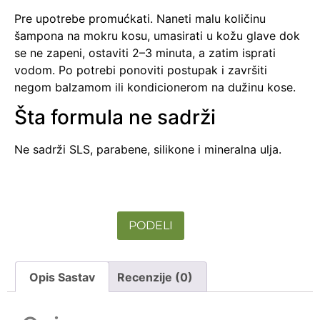
Pre upotrebe promućkati. Naneti malu količinu
šampona na mokru kosu, umasirati u kožu glave dok
se ne zapeni, ostaviti 2–3 minuta, a zatim isprati
vodom. Po potrebi ponoviti postupak i završiti
negom balzamom ili kondicionerom na dužinu kose.
Šta formula ne sadrži
Ne sadrži SLS, parabene, silikone i mineralna ulja.
PODELI
Opis Sastav
Recenzije (0)