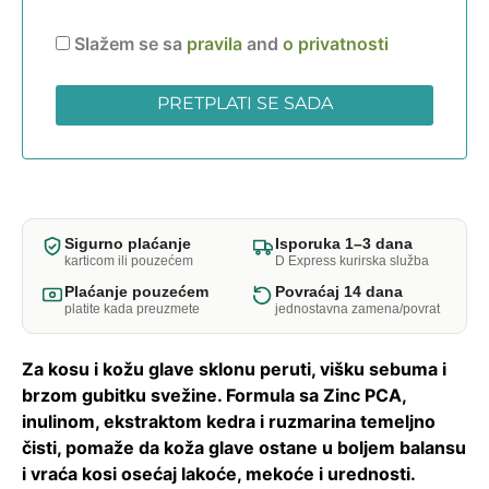
Slažem se sa
pravila
and
o privatnosti
Sigurno plaćanje
Isporuka 1–3 dana
karticom ili pouzećem
D Express kurirska služba
Plaćanje pouzećem
Povraćaj 14 dana
platite kada preuzmete
jednostavna zamena/povrat
Za kosu i kožu glave sklonu peruti, višku sebuma i
brzom gubitku svežine. Formula sa Zinc PCA,
inulinom, ekstraktom kedra i ruzmarina temeljno
čisti, pomaže da koža glave ostane u boljem balansu
i vraća kosi osećaj lakoće, mekoće i urednosti.