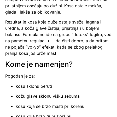
prijatnijem osećaju po dužini. Kosa ostaje mekša,
glađa i lakša za oblikovanje.
Rezultat je kosa koja duže ostaje sveža, lagana i
uredna, a koža glave čistija, prijatnija i u boljem
balansu. Formula ne ide na grubu “detoks” logiku, već
na pametnu regulaciju — da čisti dobro, a da pritom
ne pojača “yo-yo” efekat, kada se zbog prejakog
pranja kosa još brže masti.
Kome je namenjen?
Pogodan je za:
kosu sklonu peruti
kožu glave sklonu višku sebuma
kosu koja se brzo masti pri korenu
kosu koja brzo gubi svežinu