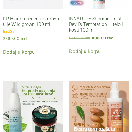
KP Hladno ceđeno kedrovo
INNATURE Shimmer-mist
ulje Wild grown 100 ml
Devil’s Temptation — telo i
kosa 100 ml
Ocenjeno sa
950.00
rsd
808.00
rsd
2590.00
rsd
5.00
od 5
Dodaj u korpu
Dodaj u korpu