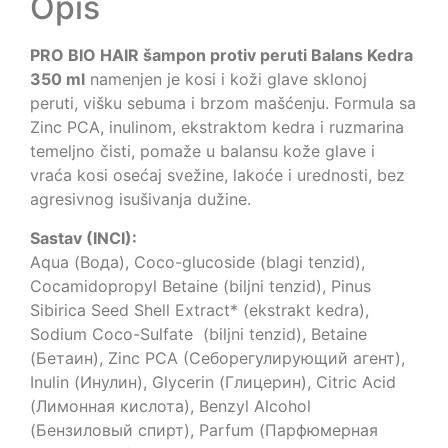
Opis
PRO BIO HAIR šampon protiv peruti Balans Kedra
350 ml
namenjen je kosi i koži glave sklonoj
peruti, višku sebuma i brzom mašćenju. Formula sa
Zinc PCA, inulinom, ekstraktom kedra i ruzmarina
temeljno čisti, pomaže u balansu kože glave i
vraća kosi osećaj svežine, lakoće i urednosti, bez
agresivnog isušivanja dužine.
Sastav (INCI):
Aqua (Вода), Coco-glucoside (blagi tenzid),
Cocamidopropyl Betaine (biljni tenzid), Pinus
Sibirica Seed Shell Extract* (ekstrakt kedra),
Sodium Coco-Sulfate (biljni tenzid), Betaine
(Бетаин), Zinc PCA (Себорегулирующий агент),
Inulin (Инулин), Glycerin (Глицерин), Citric Acid
(Лимонная кислота), Benzyl Alcohol
(Бензиловый спирт), Parfum (Парфюмерная