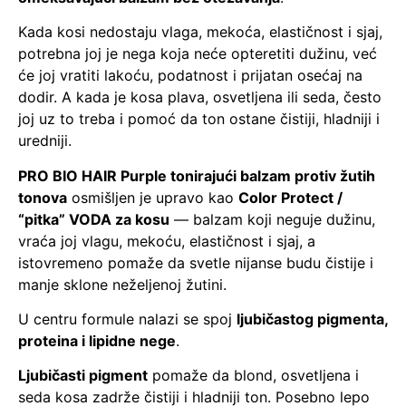
Kada kosi nedostaju vlaga, mekoća, elastičnost i sjaj,
potrebna joj je nega koja neće opteretiti dužinu, već
će joj vratiti lakoću, podatnost i prijatan osećaj na
dodir. A kada je kosa plava, osvetljena ili seda, često
joj uz to treba i pomoć da ton ostane čistiji, hladniji i
uredniji.
PRO BIO HAIR Purple tonirajući balzam protiv žutih
tonova
osmišljen je upravo kao
Color Protect /
“pitka” VODA za kosu
— balzam koji neguje dužinu,
vraća joj vlagu, mekoću, elastičnost i sjaj, a
istovremeno pomaže da svetle nijanse budu čistije i
manje sklone neželjenoj žutini.
U centru formule nalazi se spoj
ljubičastog pigmenta,
proteina i lipidne nege
.
Ljubičasti pigment
pomaže da blond, osvetljena i
seda kosa zadrže čistiji i hladniji ton. Posebno lepo