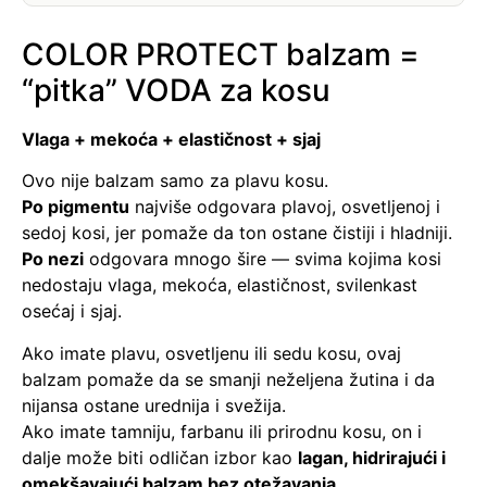
COLOR PROTECT balzam =
“pitka” VODA za kosu
Vlaga + mekoća + elastičnost + sjaj
Ovo nije balzam samo za plavu kosu.
Po pigmentu
najviše odgovara plavoj, osvetljenoj i
sedoj kosi, jer pomaže da ton ostane čistiji i hladniji.
Po nezi
odgovara mnogo šire — svima kojima kosi
nedostaju vlaga, mekoća, elastičnost, svilenkast
osećaj i sjaj.
Ako imate plavu, osvetljenu ili sedu kosu, ovaj
balzam pomaže da se smanji neželjena žutina i da
nijansa ostane urednija i svežija.
Ako imate tamniju, farbanu ili prirodnu kosu, on i
dalje može biti odličan izbor kao
lagan, hidrirajući i
omekšavajući balzam bez otežavanja
.