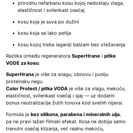
prirodnu nefarbanu kosu kojoj nedostaju vlaga,
elastičnost i svilenkast osećaj
kosu koja je suva po dužini
kosu koja se lako petlja
kosu kojoj treba laganiji balzam bez otežavanja
Razlika između regeneratora
SuperHrane
i
pitke
VODE za kosu
:
SuperHrana
je više za snagu, obnovu i puniju
proteinsku negu.
Color Protect / pitka VODA
je više za vlagu, mekoću,
elastičnost, svilenkast osećaj i sjaj — uz dodatni
bonus neutralizacije žutih tonova kod svetlih nijansi.
Formula je
bez silikona, parabena i mineralnih ulja
,
pa ne pravi lažan filmski efekat. Kosa ne dobija samo
trenutni osećaj klizanja, već realnu mekoću,