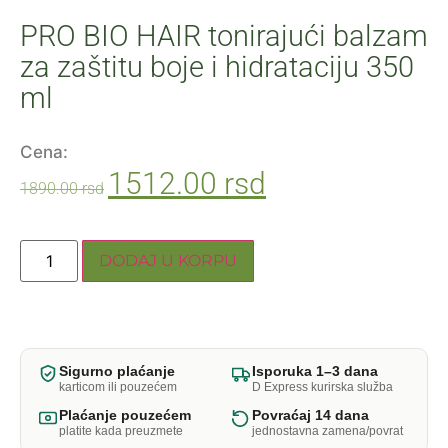
PRO BIO HAIR tonirajući balzam
za zaštitu boje i hidrataciju 350
ml
Cena:
1512.00
rsd
1890.00
rsd
DODAJ U KORPU
Sigurno plaćanje
Isporuka 1–3 dana
karticom ili pouzećem
D Express kurirska služba
Plaćanje pouzećem
Povraćaj 14 dana
platite kada preuzmete
jednostavna zamena/povrat