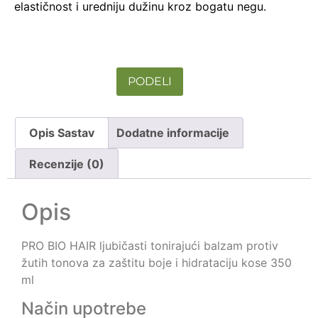
elastičnost i uredniju dužinu kroz bogatu negu.
PODELI
Opis Sastav
Dodatne informacije
Recenzije (0)
Opis
PRO BIO HAIR ljubičasti tonirajući balzam protiv
žutih tonova za zaštitu boje i hidrataciju kose 350
ml
Način upotrebe