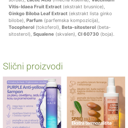
Vitis-Idaea Fruit Extract
(ekstrakt brusnice),
Ginkgo Biloba Leaf Extract
(ekstrakt lista ginko
bilobe),
Parfum
(parfemska kompozicija),
Tocopherol
(tokoferol),
Beta-sitosterol
(beta-
sitosterol),
Squalene
(skvalen),
CI 60730
(boja).
Slični proizvodi