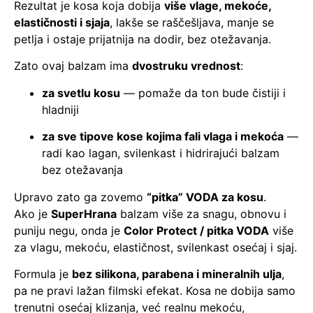
Rezultat je kosa koja dobija
više vlage, mekoće,
elastičnosti i sjaja
, lakše se raščešljava, manje se
petlja i ostaje prijatnija na dodir, bez otežavanja.
Zato ovaj balzam ima
dvostruku vrednost
:
za svetlu kosu
— pomaže da ton bude čistiji i
hladniji
za sve tipove kose kojima fali vlaga i mekoća
—
radi kao lagan, svilenkast i hidrirajući balzam
bez otežavanja
Upravo zato ga zovemo
“pitka” VODA za kosu
.
Ako je
SuperHrana
balzam više za snagu, obnovu i
puniju negu, onda je
Color Protect / pitka VODA
više
za vlagu, mekoću, elastičnost, svilenkast osećaj i sjaj.
Formula je
bez silikona, parabena i mineralnih ulja
,
pa ne pravi lažan filmski efekat. Kosa ne dobija samo
trenutni osećaj klizanja, već realnu mekoću,