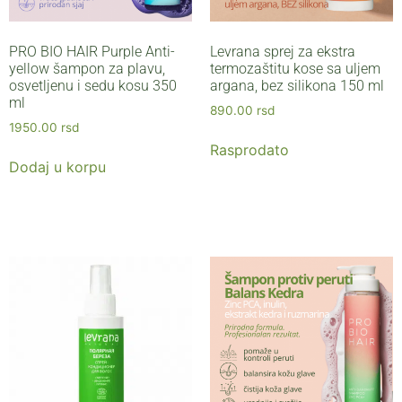
PRO BIO HAIR Purple Anti-
Levrana sprej za ekstra
yellow šampon za plavu,
termozaštitu kose sa uljem
osvetljenu i sedu kosu 350
argana, bez silikona 150 ml
ml
890.00
rsd
1950.00
rsd
Rasprodato
Dodaj u korpu