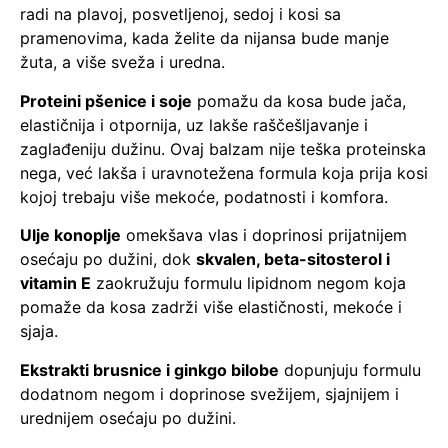
radi na plavoj, posvetljenoj, sedoj i kosi sa
pramenovima, kada želite da nijansa bude manje
žuta, a više sveža i uredna.
Proteini pšenice i soje
pomažu da kosa bude jača,
elastičnija i otpornija, uz lakše raščešljavanje i
zaglađeniju dužinu. Ovaj balzam nije teška proteinska
nega, već lakša i uravnotežena formula koja prija kosi
kojoj trebaju više mekoće, podatnosti i komfora.
Ulje konoplje
omekšava vlas i doprinosi prijatnijem
osećaju po dužini, dok
skvalen, beta-sitosterol i
vitamin E
zaokružuju formulu lipidnom negom koja
pomaže da kosa zadrži više elastičnosti, mekoće i
sjaja.
Ekstrakti brusnice i ginkgo bilobe
dopunjuju formulu
dodatnom negom i doprinose svežijem, sjajnijem i
urednijem osećaju po dužini.