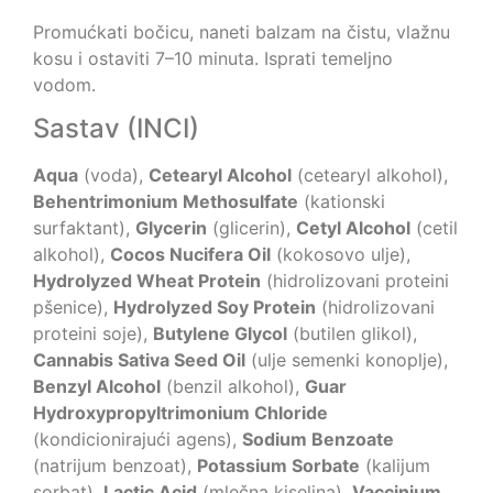
Promućkati bočicu, naneti balzam na čistu, vlažnu
kosu i ostaviti 7–10 minuta. Isprati temeljno
vodom.
Sastav (INCI)
Aqua
(voda),
Cetearyl Alcohol
(cetearyl alkohol),
Behentrimonium Methosulfate
(kationski
surfaktant),
Glycerin
(glicerin),
Cetyl Alcohol
(cetil
alkohol),
Cocos Nucifera Oil
(kokosovo ulje),
Hydrolyzed Wheat Protein
(hidrolizovani proteini
pšenice),
Hydrolyzed Soy Protein
(hidrolizovani
proteini soje),
Butylene Glycol
(butilen glikol),
Cannabis Sativa Seed Oil
(ulje semenki konoplje),
Benzyl Alcohol
(benzil alkohol),
Guar
Hydroxypropyltrimonium Chloride
(kondicionirajući agens),
Sodium Benzoate
(natrijum benzoat),
Potassium Sorbate
(kalijum
sorbat),
Lactic Acid
(mlečna kiselina),
Vaccinium