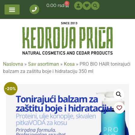
0
0.00
rsd
Naslovna
»
Sav asortiman
»
Kosa
»
PRO BIO HAIR tonirajući
balzam za zaštitu boje i hidrataciju 350 ml
-20%