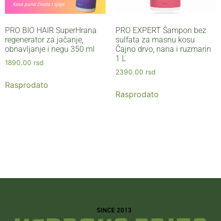
PRO BIO HAIR SuperHrana
PRO EXPERT Šampon bez
regenerator za jačanje,
sulfata za masnu kosu
obnavljanje i negu 350 ml
Čajno drvo, nana i ruzmarin
1 L
1890.00
rsd
2390.00
rsd
Rasprodato
Rasprodato