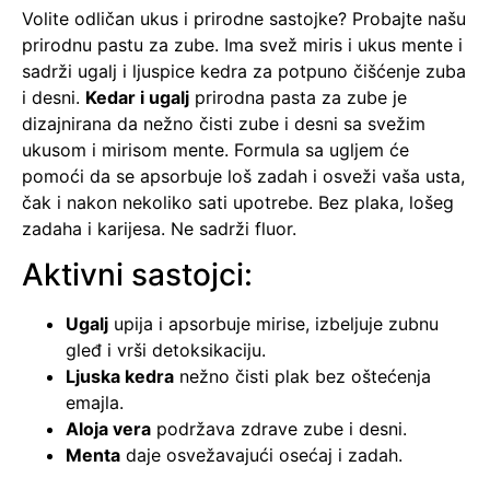
Volite odličan ukus i prirodne sastojke? Probajte našu
prirodnu pastu za zube. Ima svež miris i ukus mente i
sadrži ugalj i ljuspice kedra za potpuno čišćenje zuba
i desni.
Kedar i ugalj
prirodna pasta za zube je
dizajnirana da nežno čisti zube i desni sa svežim
ukusom i mirisom mente. Formula sa ugljem će
pomoći da se apsorbuje loš zadah i osveži vaša usta,
čak i nakon nekoliko sati upotrebe. Bez plaka, lošeg
zadaha i karijesa. Ne sadrži fluor.
Aktivni sastojci:
Ugalj
upija i apsorbuje mirise, izbeljuje zubnu
gleđ i vrši detoksikaciju.
Ljuska kedra
nežno čisti plak bez oštećenja
emajla.
Aloja vera
podržava zdrave zube i desni.
Menta
daje osvežavajući osećaj i zadah.