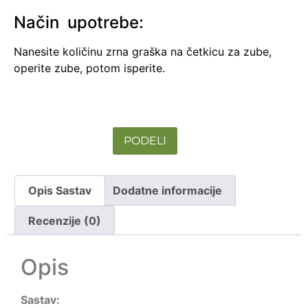
Način upotrebe:
Nanesite količinu zrna graška na četkicu za zube,
operite zube, potom isperite.
PODELI
Opis Sastav
Dodatne informacije
Recenzije (0)
Opis
Sastav: