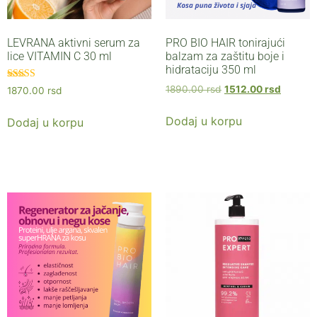
LEVRANA aktivni serum za
PRO BIO HAIR tonirajući
lice VITAMIN C 30 ml
balzam za zaštitu boje i
hidrataciju 350 ml
Ocenjeno sa
1890.00
rsd
1512.00
rsd
1870.00
rsd
5.00
od 5
Dodaj u korpu
Dodaj u korpu