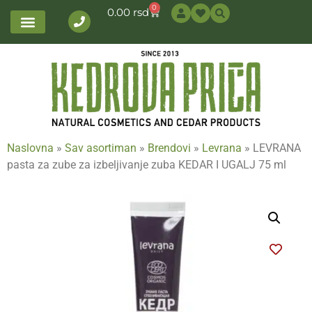
0
0.00
rsd
Naslovna
»
Sav asortiman
»
Brendovi
»
Levrana
»
LEVRANA
pasta za zube za izbeljivanje zuba KEDAR I UGALJ 75 ml