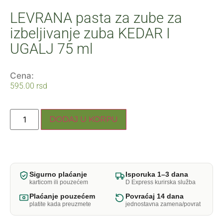
LEVRANA pasta za zube za
izbeljivanje zuba KEDAR I
UGALJ 75 ml
Cena:
595.00
rsd
DODAJ U KORPU
Sigurno plaćanje
Isporuka 1–3 dana
karticom ili pouzećem
D Express kurirska služba
Plaćanje pouzećem
Povraćaj 14 dana
platite kada preuzmete
jednostavna zamena/povrat