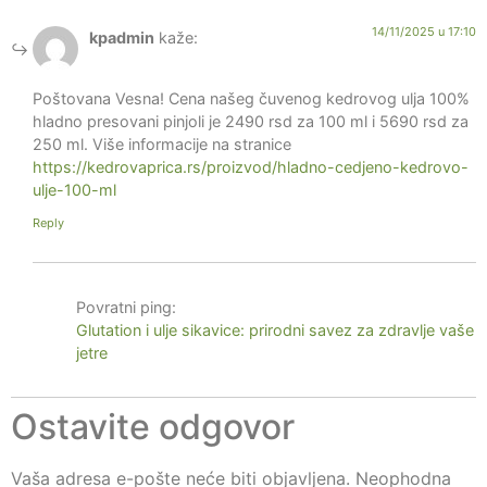
14/11/2025 u 17:10
kpadmin
kaže:
Poštovana Vesna! Cena našeg čuvenog kedrovog ulja 100%
hladno presovani pinjoli je 2490 rsd za 100 ml i 5690 rsd za
250 ml. Više informacije na stranice
https://kedrovaprica.rs/proizvod/hladno-cedjeno-kedrovo-
ulje-100-ml
Reply
Povratni ping:
Glutation i ulje sikavice: prirodni savez za zdravlje vaše
jetre
Ostavite odgovor
Vaša adresa e-pošte neće biti objavljena.
Neophodna