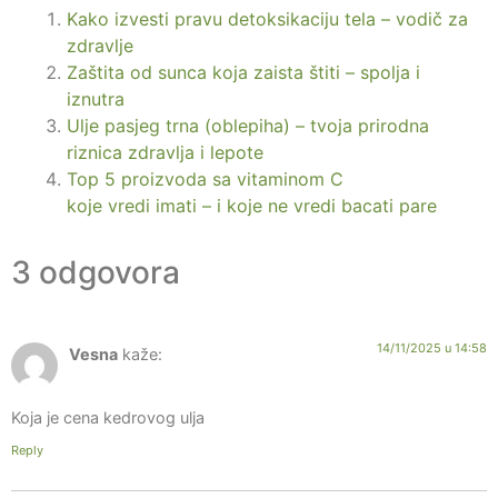
Kako izvesti pravu detoksikaciju tela – vodič za
zdravlje
Zaštita od sunca koja zaista štiti – spolja i
iznutra
Ulje pasjeg trna (oblepiha) – tvoja prirodna
riznica zdravlja i lepote
Top 5 proizvoda sa vitaminom C
koje vredi imati – i koje ne vredi bacati pare
3 odgovora
14/11/2025 u 14:58
Vesna
kaže:
Koja je cena kedrovog ulja
Reply