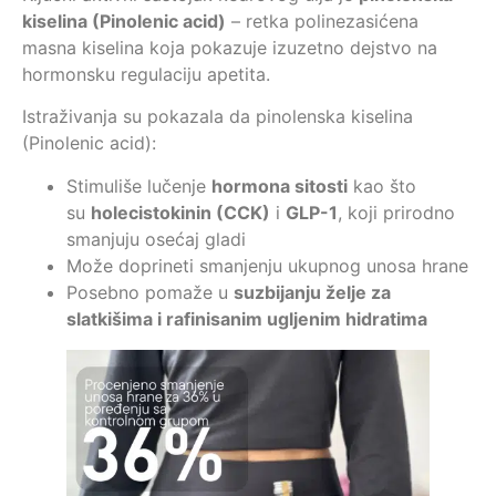
kiselina (Pinolenic acid)
– retka polinezasićena
masna kiselina koja pokazuje izuzetno dejstvo na
hormonsku regulaciju apetita.
Istraživanja su pokazala da pinolenska kiselina
(Pinolenic acid):
Stimuliše lučenje
hormona sitosti
kao što
su
holecistokinin (CCK)
i
GLP-1
, koji prirodno
smanjuju osećaj gladi
Može doprineti smanjenju ukupnog unosa hrane
Posebno pomaže u
suzbijanju želje za
slatkišima i rafinisanim ugljenim hidratima