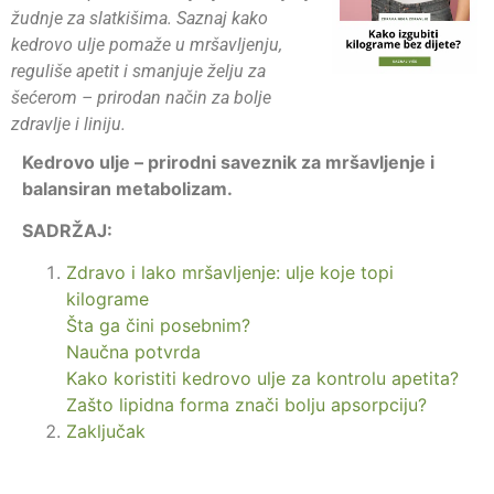
žudnje za slatkišima. Saznaj kako
kedrovo ulje pomaže u mršavljenju,
reguliše apetit i smanjuje želju za
šećerom – prirodan način za bolje
zdravlje i liniju.
Kedrovo ulje – prirodni saveznik za mršavljenje i
balansiran metabolizam.
SADRŽAJ:
Zdravo i lako mršavljenje: ulje koje topi
kilograme
Šta ga čini posebnim?
Naučna potvrda
Kako koristiti kedrovo ulje za kontrolu apetita?
Zašto lipidna forma znači bolju apsorpciju?
Zaključak