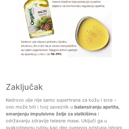
Zaključak
Kedrovo ulje nije samo superhrana za kožu i srce –
ono može biti i tvoj saveznik u
balansiranju apetita,
smanjenju impulsivne želje za slatkišima
i
održavanju zdravije telesne mase. Uključi ga u
svakodnevnu rutinu kao deo svesnog pristupa ishrani