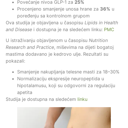
Povećanje nivoa GLP-1 za
25%
Procenjeno smanjenje unosa hrane za
36%
u
poređenju sa kontrolnom grupom
Ova studija je objavljena u časopisu
Lipids in Health
and Disease
i dostupna je na sledećem linku:
PMC
U istraživanju objavljenom u časopisu
Nutrition
Research and Practice
, miševima na dijeti bogatoj
mastima dodavano je kedrovo ulje. Rezultati su
pokazali:
Smanjenje nakupljanja telesne masti za 18–30%
Normalizaciju ekspresije neuropeptida u
hipotalamusu, koji su odgovorni za regulaciju
apetita
Studija je dostupna na sledećem
linku