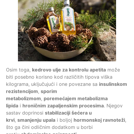
Osim toga,
kedrovo ulje za kontrolu apetita
može
biti posebno korisno kod različitih tipova viška
kilograma, uključujući i one povezane sa
insulinskom
rezistencijom
,
sporim
metabolizmom
,
poremećajem metabolizma
lipida
i
hroničnim zapaljenskim procesima
. Njegov
sastav doprinosi
stabilizaciji šećera u
krvi
,
smanjenju upala
i boljoj
hormonskoj ravnoteži
,
što ga čini odličnim dodatkom u borbi