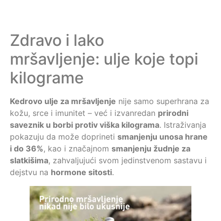
Zdravo i lako
mršavljenje: ulje koje topi
kilograme
Kedrovo ulje za mršavljenje
nije samo superhrana za
kožu, srce i imunitet – već i izvanredan
prirodni
saveznik u borbi protiv viška kilograma
. Istraživanja
pokazuju da može doprineti
smanjenju unosa hrane
i do 36%
, kao i značajnom
smanjenju žudnje za
slatkišima
, zahvaljujući svom jedinstvenom sastavu i
dejstvu na
hormone sitosti
.