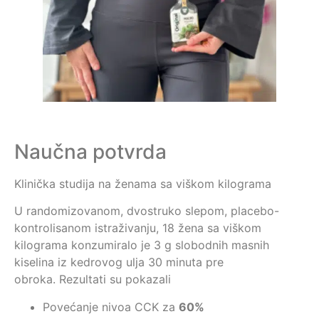
Naučna potvrda
Klinička studija na ženama sa viškom kilograma
U randomizovanom, dvostruko slepom, placebo-
kontrolisanom istraživanju, 18 žena sa viškom
kilograma konzumiralo je 3 g slobodnih masnih
kiselina iz kedrovog ulja 30 minuta pre
obroka. Rezultati su pokazali
Povećanje nivoa CCK za
60%