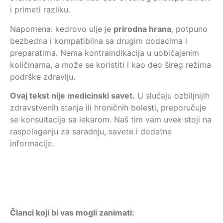
i primeti razliku.
Napomena: kedrovo ulje je
prirodna hrana
, potpuno
bezbedna i kompatibilna sa drugim dodacima i
preparatima. Nema kontraindikacija u uobičajenim
količinama, a može se koristiti i kao deo šireg režima
podrške zdravlju.
Ovaj tekst nije medicinski savet.
U slučaju ozbiljnijih
zdravstvenih stanja ili hroničnih bolesti, preporučuje
se konsultacija sa lekarom. Naš tim vam uvek stoji na
raspolaganju za saradnju, savete i dodatne
informacije.
Članci koji bi vas mogli zanimati: