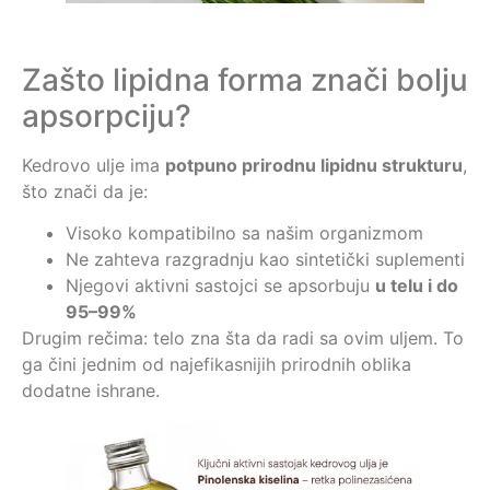
Zašto lipidna forma znači bolju
apsorpciju?
Kedrovo ulje ima
potpuno prirodnu lipidnu strukturu
,
što znači da je:
Visoko kompatibilno sa našim organizmom
Ne zahteva razgradnju kao sintetički suplementi
Njegovi aktivni sastojci se apsorbuju
u telu i do
95–99%
Drugim rečima: telo zna šta da radi sa ovim uljem. To
ga čini jednim od najefikasnijih prirodnih oblika
dodatne ishrane.