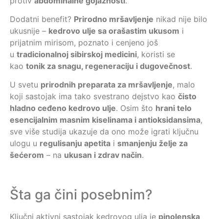
protiv
abdominalne gojaznosti
.
Dodatni benefit?
Prirodno mršavljenje
nikad nije bilo
ukusnije –
kedrovo ulje sa orašastim ukusom
i
prijatnim mirisom, poznato i cenjeno još
u
tradicionalnoj sibirskoj medicini
, koristi se
kao
tonik za snagu, regeneraciju i dugovečnost
.
U svetu
prirodnih preparata za mršavljenje
, malo
koji sastojak ima tako svestrano dejstvo kao
čisto
hladno ceđeno kedrovo ulje
. Osim što
hrani telo
esencijalnim masnim kiselinama i antioksidansima
,
sve više studija ukazuje da ono može igrati ključnu
ulogu u
regulisanju apetita
i
smanjenju želje za
šećerom
– na
ukusan i zdrav način
.
Šta ga čini posebnim?
Ključni aktivni sastojak kedrovog ulja je
pinolenska