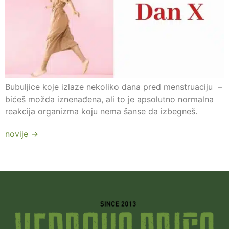
Bubuljice koje izlaze nekoliko dana pred menstruaciju –
bićeš možda iznenađena, ali to je apsolutno normalna
reakcija organizma koju nema šanse da izbegneš.
novije
→