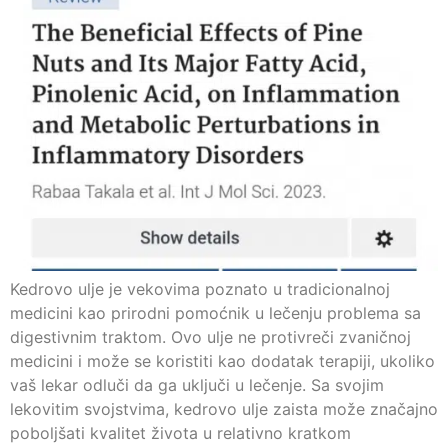
Kedrovo ulje je vekovima poznato u tradicionalnoj
medicini kao prirodni pomoćnik u lečenju problema sa
digestivnim traktom. Ovo ulje ne protivreči zvaničnoj
medicini i može se koristiti kao dodatak terapiji, ukoliko
vaš lekar odluči da ga uključi u lečenje. Sa svojim
lekovitim svojstvima, kedrovo ulje zaista može značajno
poboljšati kvalitet života u relativno kratkom