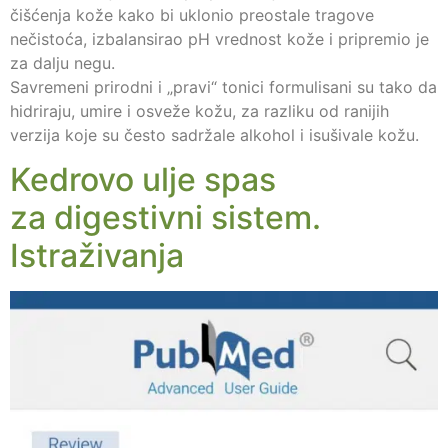
čišćenja kože kako bi uklonio preostale tragove
nečistoća, izbalansirao pH vrednost kože i pripremio je
za dalju negu.
Savremeni prirodni i „pravi“ tonici formulisani su tako da
hidriraju, umire i osveže kožu, za razliku od ranijih
verzija koje su često sadržale alkohol i isušivale kožu.
Kedrovo ulje spas
za digestivni sistem.
Istraživanja