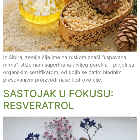
Iz Sibira, zemlje čije ime na ruskom znači “uspavana,
mirna”, stiže nam superhrana divljeg porekla – pinjoli sa
organskim sertifikatom, od kojih se zatim hladnim
presovanjem proizvodi naše kedrovo ulje.
SASTOJAK U FOKUSU:
RESVERATROL