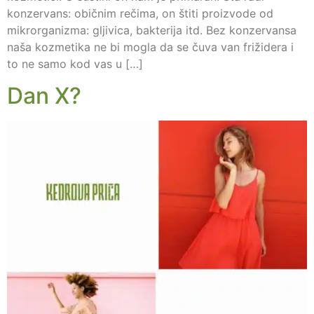
konzervans: običnim rečima, on štiti proizvode od
mikrorganizma: gljivica, bakterija itd. Bez konzervansa
naša kozmetika ne bi mogla da se čuva van frižidera i
to ne samo kod vas u […]
Dan X?