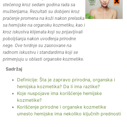
stečenog kroz sedam godina rada sa
mušterijama. Rezultati su dobijeni kroz
praćenje promena na koži nakon prelaska
sa hemijske na organsku kozmetiku, kao i
kroz iskustva klijenata koji su prijavljivali
poboljšanja nakon uvođenja prirodne
nege. Ove tvrdnje su zasnovane na
radnom iskustvu i standardima koji se
primenjuju u oblasti organske kozmetike.
Sadržaj
Definicije: Šta je zapravo prirodna, organska i
hemijska kozmetika? Da li ima razlike?
Koje nuspojave ima korišćenje hemijske
kozmetike?
Korišćenje prirodne i organske kozmetike
umesto hemijske ima nekoliko ključnih prednosti