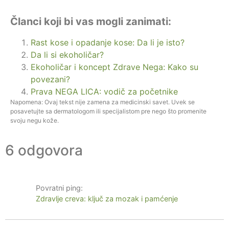
Članci koji bi vas mogli zanimati:
Rast kose i opadanje kose: Da li je isto?
Da li si ekoholičar?
Ekoholičar i koncept Zdrave Nega: Kako su
povezani?
Prava NEGA LICA: vodič za početnike
Napomena: Ovaj tekst nije zamena za medicinski savet. Uvek se
posavetujte sa dermatologom ili specijalistom pre nego što promenite
svoju negu kože.
6 odgovora
Povratni ping:
Zdravlje creva: ključ za mozak i pamćenje