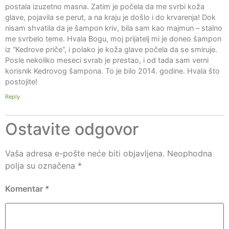
postala izuzetno masna. Zatim je počela da me svrbi koža
glave, pojavila se perut, a na kraju je došlo i do krvarenja! Dok
nisam shvatila da je šampon kriv, bila sam kao majmun – stalno
me svrbelo teme. Hvala Bogu, moj prijatelj mi je doneo šampon
iz “Kedrove priče”, i polako je koža glave počela da se smiruje.
Posle nekoliko meseci svrab je prestao, i od tada sam verni
korisnik Kedrovog šampona. To je bilo 2014. godine. Hvala što
postojite!
Reply
Ostavite odgovor
Vaša adresa e-pošte neće biti objavljena.
Neophodna
polja su označena
*
Komentar
*