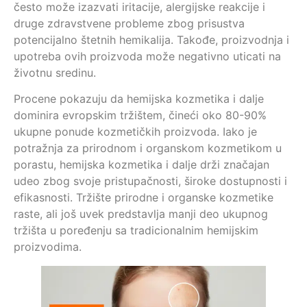
često može izazvati iritacije, alergijske reakcije i
druge zdravstvene probleme zbog prisustva
potencijalno štetnih hemikalija. Takođe, proizvodnja i
upotreba ovih proizvoda može negativno uticati na
životnu sredinu.
Procene pokazuju da hemijska kozmetika i dalje
dominira evropskim tržištem, čineći oko 80-90%
ukupne ponude kozmetičkih proizvoda. Iako je
potražnja za prirodnom i organskom kozmetikom u
porastu, hemijska kozmetika i dalje drži značajan
udeo zbog svoje pristupačnosti, široke dostupnosti i
efikasnosti. Tržište prirodne i organske kozmetike
raste, ali još uvek predstavlja manji deo ukupnog
tržišta u poređenju sa tradicionalnim hemijskim
proizvodima.