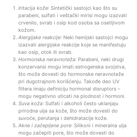
Iritacija kože
: Sintetički sastojci kao što su
parabeni, sulfati i veštački mirisi mogu izazvati
crvenilo, svrab i osip kod osoba sa osetljivom
kožom.
Alergijske reakcije
: Neki hemijski sastojci mogu
izazvati alergijske reakcije koje se manifestuju
kao osip, otok ili svrab.
Hormonska neravnoteža
: Parabeni, neki drugi
konzervansi mogu imati estrogenska svojstva,
što može dovesti do hormonske neravnoteže
pri dugotrajnom korišćenju. Takođe deo UV
filtera imaju definiciju hormonal disruptors –
mogu negativno uticati na plodnost i hormoni.
Suva koža
: Sulfati i alkoholi često uklanjaju
prirodna ulja sa kože, što može dovesti do
suvoće, perutanja i dehidratacije kože.
Akne i začepljene pore
: Silikoni i mineralna ulja
mogu začepiti pore, što može dovesti do