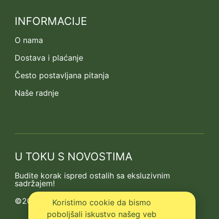
INFORMACIJE
O nama
Dostava i plaćanje
Često postavljana pitanja
Naše radnje
U TOKU S NOVOSTIMA
Budite korak ispred ostalih sa eksluzivnim
sadržajem!
©2013-2026 Kedrova prica
Koristimo cookie da bismo
poboljšali iskustvo našeg veb