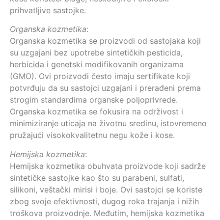
prihvatljive sastojke.
Organska kozmetika
:
Organska kozmetika se proizvodi od sastojaka koji
su uzgajani bez upotrebe sintetičkih pesticida,
herbicida i genetski modifikovanih organizama
(GMO). Ovi proizvodi često imaju sertifikate koji
potvrđuju da su sastojci uzgajani i prerađeni prema
strogim standardima organske poljoprivrede.
Organska kozmetika se fokusira na održivost i
minimiziranje uticaja na životnu sredinu, istovremeno
pružajući visokokvalitetnu negu kože i kose.
Hemijska kozmetika
:
Hemijska kozmetika obuhvata proizvode koji sadrže
sintetičke sastojke kao što su parabeni, sulfati,
silikoni, veštački mirisi i boje. Ovi sastojci se koriste
zbog svoje efektivnosti, dugog roka trajanja i nižih
troškova proizvodnje. Međutim, hemijska kozmetika