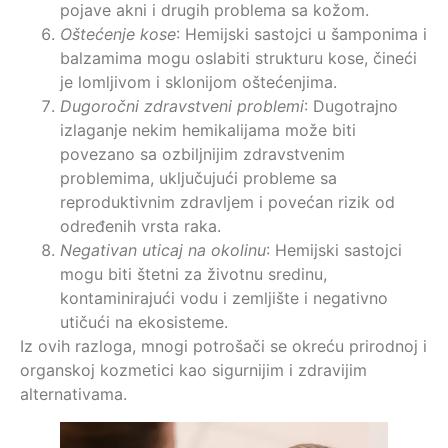
pojave akni i drugih problema sa kožom.
Oštećenje kose
: Hemijski sastojci u šamponima i
balzamima mogu oslabiti strukturu kose, čineći
je lomljivom i sklonijom oštećenjima.
Dugoročni zdravstveni problemi
: Dugotrajno
izlaganje nekim hemikalijama može biti
povezano sa ozbiljnijim zdravstvenim
problemima, uključujući probleme sa
reproduktivnim zdravljem i povećan rizik od
određenih vrsta raka.
Negativan uticaj na okolinu
: Hemijski sastojci
mogu biti štetni za životnu sredinu,
kontaminirajući vodu i zemljište i negativno
utičući na ekosisteme.
Iz ovih razloga, mnogi potrošači se okreću prirodnoj i
organskoj kozmetici kao sigurnijim i zdravijim
alternativama.