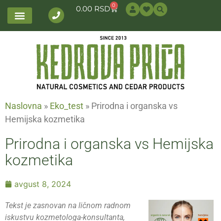
0
0.00
RSD
Naslovna
»
Eko_test
»
Prirodna i organska vs
Hemijska kozmetika
Prirodna i organska vs Hemijska
kozmetika
avgust 8, 2024
Tekst je zasnovan na ličnom radnom
iskustvu kozmetologa-konsultanta,