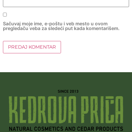
Sačuvaj moje ime, e-poštu i veb mesto u ovom
pregledaču veba za sledeći put kada komentarišem.