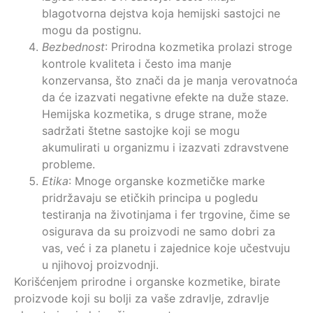
blagotvorna dejstva koja hemijski sastojci ne
mogu da postignu.
Bezbednost
: Prirodna kozmetika prolazi stroge
kontrole kvaliteta i često ima manje
konzervansa, što znači da je manja verovatnoća
da će izazvati negativne efekte na duže staze.
Hemijska kozmetika, s druge strane, može
sadržati štetne sastojke koji se mogu
akumulirati u organizmu i izazvati zdravstvene
probleme.
Etika
: Mnoge organske kozmetičke marke
pridržavaju se etičkih principa u pogledu
testiranja na životinjama i fer trgovine, čime se
osigurava da su proizvodi ne samo dobri za
vas, već i za planetu i zajednice koje učestvuju
u njihovoj proizvodnji.
Korišćenjem prirodne i organske kozmetike, birate
proizvode koji su bolji za vaše zdravlje, zdravlje