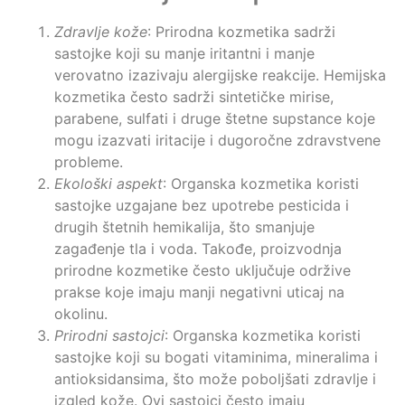
Zdravlje kože
: Prirodna kozmetika sadrži
sastojke koji su manje iritantni i manje
verovatno izazivaju alergijske reakcije. Hemijska
kozmetika često sadrži sintetičke mirise,
parabene, sulfati i druge štetne supstance koje
mogu izazvati iritacije i dugoročne zdravstvene
probleme.
Ekološki aspekt
: Organska kozmetika koristi
sastojke uzgajane bez upotrebe pesticida i
drugih štetnih hemikalija, što smanjuje
zagađenje tla i voda. Takođe, proizvodnja
prirodne kozmetike često uključuje održive
prakse koje imaju manji negativni uticaj na
okolinu.
Prirodni sastojci
: Organska kozmetika koristi
sastojke koji su bogati vitaminima, mineralima i
antioksidansima, što može poboljšati zdravlje i
izgled kože. Ovi sastojci često imaju