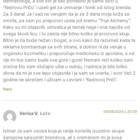
dermatologa, a sve što je bilo potrebno je samo doći u
“Kedrovu Priču” i uzeti gel za umivanje i tonik od istog brenda.
Za 3 dana! Ja i sad ne verujem da je za 3 dana moja koža se
smirila, pa sam po preporuci uzela još kremu “True Alchemy”.
Kako su mi objasnili, umivalica je temelj nege i ona najviše od
svega škodi licu, i tu zaista nije bitno koliko je proizvod skup.
Bitno je da bude nežan i bogat, a ovo kako da razumeš kada te
reklama bombarduje sa svih strana, a doktor ni da veruje u
organsku kozmetiku i preporučuje medicinsku iz apoteke, a od
nje mi lice samo bude sve gore i gore! Nemam reči koliko sam
srećna što sam slučajno ušla u radnju, i radnica je bila toliko
divna da mi je sve lepo objasnila i ja sam se uverila, i evo! Već 2
godine ne skrećem i uživam u Levrani i “Kedrovoj Priči”.
Reply
09/08/2024 u 20:29
Verica V.
kaže:
Istina! Ja sam osoba koja je ranije koristila izuzetno skupe
šampone luksuznih brendova, ali s vremenom mi je kosa