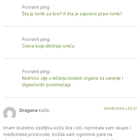
Povratni ping:
Šta je tonik za lice? A šta je zapravo pravi tonik?
Povratni ping:
Creva koja diktiraju sreću
Povratni ping:
Kedrovo ulje u lečenju bolesti organa za varenje i
digestivnih poremećaja
09/08/2024 u 20:37
Dragana
kaže:
Imam izuzetno osetljivu kožu lica i oči. Isprobala sam skupe i
medicinske proizvode, trošila sam ogromne pare na