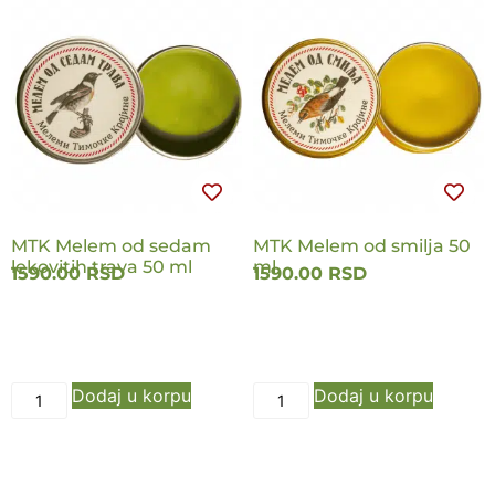
MTK Melem od sedam
MTK Melem od smilja 50
lekovitih trava 50 ml
ml
1590.00
RSD
1590.00
RSD
Dodaj u korpu
Dodaj u korpu