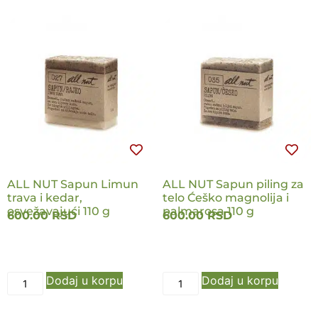
ALL NUT Sapun Limun
ALL NUT Sapun piling za
trava i kedar,
telo Ćeško magnolija i
osvežavajući 110 g
palmarosa 110 g
600.00
RSD
600.00
RSD
Dodaj u korpu
Dodaj u korpu