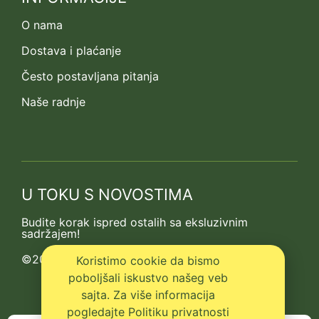
O nama
Dostava i plaćanje
Često postavljana pitanja
Naše radnje
U TOKU S NOVOSTIMA
Budite korak ispred ostalih sa eksluzivnim
sadržajem!
©2013-2026 Kedrova prica
Koristimo cookie da bismo
poboljšali iskustvo našeg veb
sajta. Za više informacija
pogledajte Politiku privatnosti