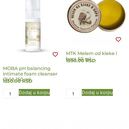
MTK Melem od kleke i
bora 50 ml
1590.00
RSD
MOBA pH balancing
intimate foam cleanser
OVIA 150 ml
1350.00
RSD
Dodaj u korpu
Dodaj u korpu