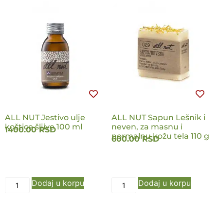
ALL NUT Jestivo ulje
ALL NUT Sapun Lešnik i
koštice šljive 100 ml
neven, za masnu i
1400.00
RSD
normalnu kožu tela 110 g
600.00
RSD
Dodaj u korpu
Dodaj u korpu