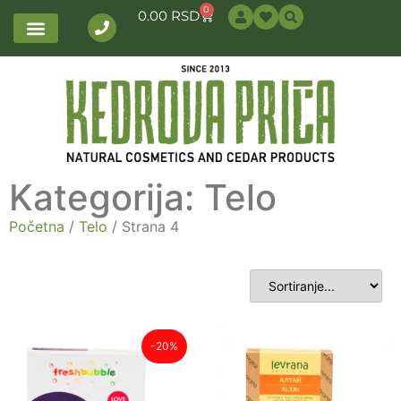
0
0.00
RSD
Kategorija: Telo
Početna
/
Telo
/ Strana 4
-20%