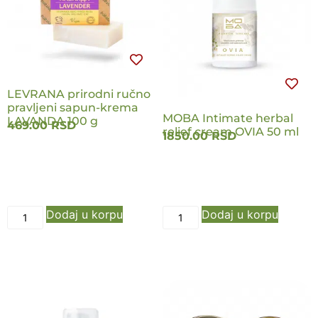
LEVRANA prirodni ručno
pravljeni sapun-krema
MOBA Intimate herbal
LAVANDA 100 g
469.00
RSD
relief cream OVIA 50 ml
1850.00
RSD
Dodaj u korpu
Dodaj u korpu