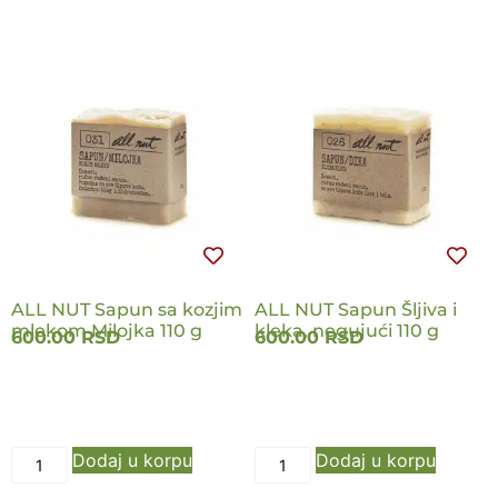
ALL NUT Sapun sa kozjim
ALL NUT Sapun Šljiva i
mlekom Milojka 110 g
kleka, negujući 110 g
600.00
RSD
600.00
RSD
Dodaj u korpu
Dodaj u korpu