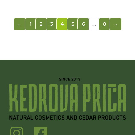
←
1
2
3
4
5
6
…
8
→