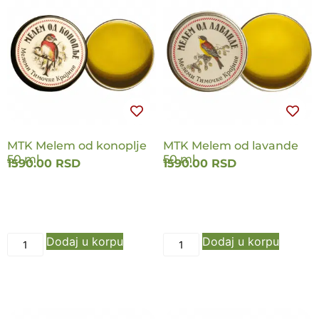
MTK Melem od konoplje
MTK Melem od lavande
50 ml
50 ml
1590.00
RSD
1590.00
RSD
Dodaj u korpu
Dodaj u korpu