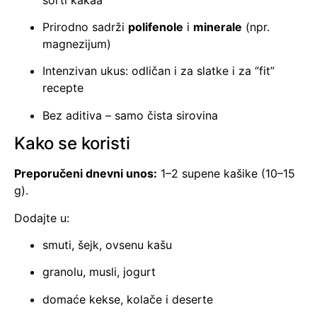
Prirodno sadrži
polifenole
i
minerale
(npr.
magnezijum)
Intenzivan ukus: odličan i za slatke i za “fit”
recepte
Bez aditiva – samo čista sirovina
Kako se koristi
Preporučeni dnevni unos:
1–2 supene kašike (10–15
g).
Dodajte u:
smuti, šejk, ovsenu kašu
granolu, musli, jogurt
domaće kekse, kolače i deserte