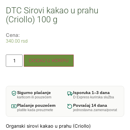
DTC Sirovi kakao u prahu
(Criollo) 100 g
Cena:
340.00
rsd
DODAJ U KORPU
Sigurno plaćanje
Isporuka 1–3 dana
karticom ili pouzećem
D Express kurirska služba
Plaćanje pouzećem
Povraćaj 14 dana
platite kada preuzmete
jednostavna zamena/povrat
Organski sirovi kakao u prahu (Criollo)