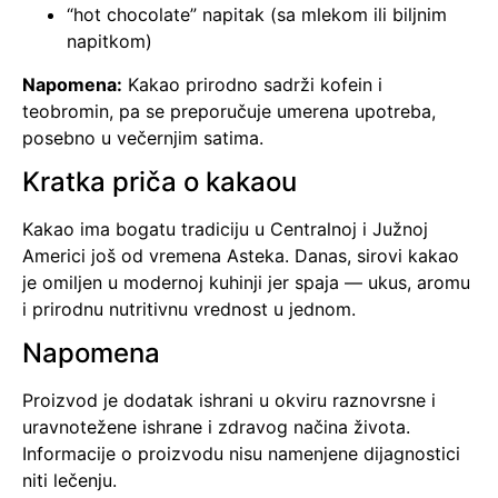
“hot chocolate” napitak (sa mlekom ili biljnim
napitkom)
Napomena:
Kakao prirodno sadrži kofein i
teobromin, pa se preporučuje umerena upotreba,
posebno u večernjim satima.
Kratka priča o kakaou
Kakao ima bogatu tradiciju u Centralnoj i Južnoj
Americi još od vremena Asteka. Danas, sirovi kakao
je omiljen u modernoj kuhinji jer spaja — ukus, aromu
i prirodnu nutritivnu vrednost u jednom.
Napomena
Proizvod je dodatak ishrani u okviru raznovrsne i
uravnotežene ishrane i zdravog načina života.
Informacije o proizvodu nisu namenjene dijagnostici
niti lečenju.