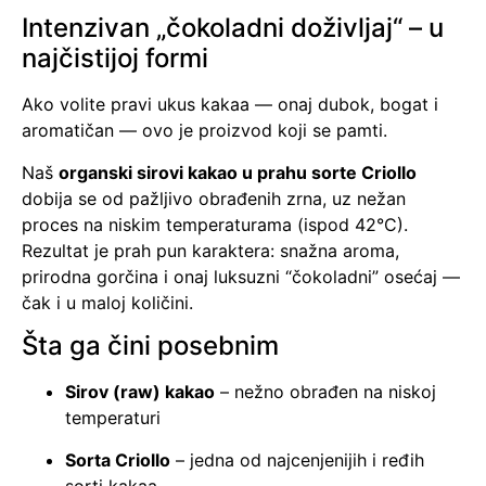
Intenzivan „čokoladni doživljaj“ – u
najčistijoj formi
Ako volite pravi ukus kakaa — onaj dubok, bogat i
aromatičan — ovo je proizvod koji se pamti.
Naš
organski sirovi kakao u prahu sorte Criollo
dobija se od pažljivo obrađenih zrna, uz nežan
proces na niskim temperaturama (ispod 42°C).
Rezultat je prah pun karaktera: snažna aroma,
prirodna gorčina i onaj luksuzni “čokoladni” osećaj —
čak i u maloj količini.
Šta ga čini posebnim
Sirov (raw) kakao
– nežno obrađen na niskoj
temperaturi
Sorta Criollo
– jedna od najcenjenijih i ređih
sorti kakaa