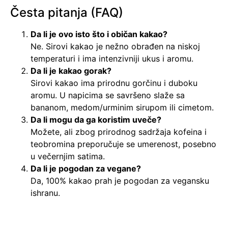
Česta pitanja (FAQ)
Da li je ovo isto što i običan kakao?
Ne. Sirovi kakao je nežno obrađen na niskoj
temperaturi i ima intenzivniji ukus i aromu.
Da li je kakao gorak?
Sirovi kakao ima prirodnu gorčinu i duboku
aromu. U napicima se savršeno slaže sa
bananom, medom/urminim sirupom ili cimetom.
Da li mogu da ga koristim uveče?
Možete, ali zbog prirodnog sadržaja kofeina i
teobromina preporučuje se umerenost, posebno
u večernjim satima.
Da li je pogodan za vegane?
Da, 100% kakao prah je pogodan za vegansku
ishranu.