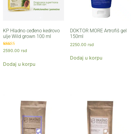
KP Hladno ceđeno kedrovo
DOKTOR MORE Artrofiš gel
ulje Wild grown 100 ml
150ml
2250.00
rsd
Ocenjeno sa
2590.00
rsd
5.00
Dodaj u korpu
od 5
Dodaj u korpu