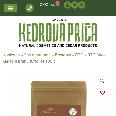
0
0.00
rsd
Naslovna
»
Sav asortiman
»
Brendovi
»
DTC
»
DTC Sirovi
kakao u prahu (Criollo) 100 g