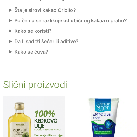
Šta je sirovi kakao Criollo?
Po čemu se razlikuje od običnog kakaa u prahu?
Kako se koristi?
Da li sadrži šećer ili aditive?
Kako se čuva?
Slični proizvodi