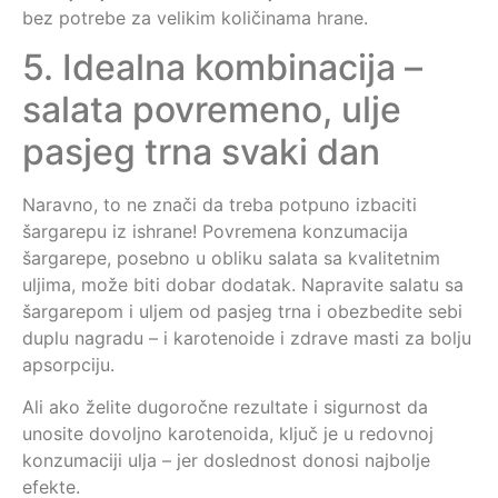
bez potrebe za velikim količinama hrane.
5. Idealna kombinacija –
salata povremeno, ulje
pasjeg trna svaki dan
Naravno, to ne znači da treba potpuno izbaciti
šargarepu iz ishrane! Povremena konzumacija
šargarepe, posebno u obliku salata sa kvalitetnim
uljima, može biti dobar dodatak. Napravite salatu sa
šargarepom i uljem od pasjeg trna i obezbedite sebi
duplu nagradu – i karotenoide i zdrave masti za bolju
apsorpciju.
Ali ako želite dugoročne rezultate i sigurnost da
unosite dovoljno karotenoida, ključ je u redovnoj
konzumaciji ulja – jer doslednost donosi najbolje
efekte.