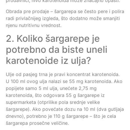
prodavnici, nivo karotenoida može značajno opasti.
Obrada pre prodaje – šargarepa se često pere i polira
radi privlačnijeg izgleda, što dodatno može smanjiti
njenu nutritivnu vrednost.
2. Koliko šargarepe je
potrebno da biste uneli
karotenoide iz ulja?
Ulje od pasjeg trna je pravi koncentrat karotenoida.
U 100 ml ovog ulja nalazi se 55 mg karotenoida. Ako
popijete samo 5 ml ulja, unećete 2,75 mg
karotenoida, što odgovara 55 g šargarepe iz
supermarketa (otprilike pola srednje velike
šargarepe). Ako povećate dozu na 10 ml (dva gutljaja
dnevno), potrebno je 110 g šargarepe – što je cela
šargarepa prosečne veličine.