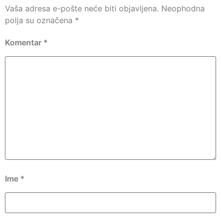
Vaša adresa e-pošte neće biti objavljena.
Neophodna
polja su označena
*
Komentar
*
Ime
*