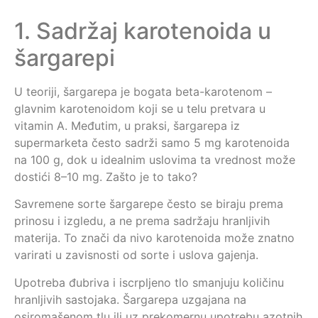
1. Sadržaj karotenoida u
šargarepi
U teoriji, šargarepa je bogata beta-karotenom –
glavnim karotenoidom koji se u telu pretvara u
vitamin A. Međutim, u praksi, šargarepa iz
supermarketa često sadrži samo 5 mg karotenoida
na 100 g, dok u idealnim uslovima ta vrednost može
dostići 8–10 mg. Zašto je to tako?
Savremene sorte šargarepe često se biraju prema
prinosu i izgledu, a ne prema sadržaju hranljivih
materija. To znači da nivo karotenoida može znatno
varirati u zavisnosti od sorte i uslova gajenja.
Upotreba đubriva i iscrpljeno tlo smanjuju količinu
hranljivih sastojaka. Šargarepa uzgajana na
osiromašenom tlu ili uz prekomernu upotrebu azotnih