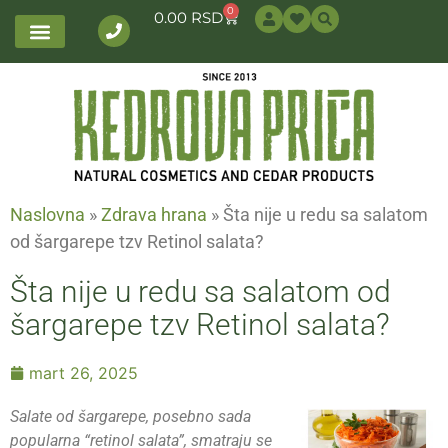
0
0.00
RSD
Naslovna
»
Zdrava hrana
»
Šta nije u redu sa salatom
od šargarepe tzv Retinol salata?
Šta nije u redu sa salatom od
šargarepe tzv Retinol salata?
mart 26, 2025
Salate od šargarepe, posebno sada
popularna “retinol salata”, smatraju se