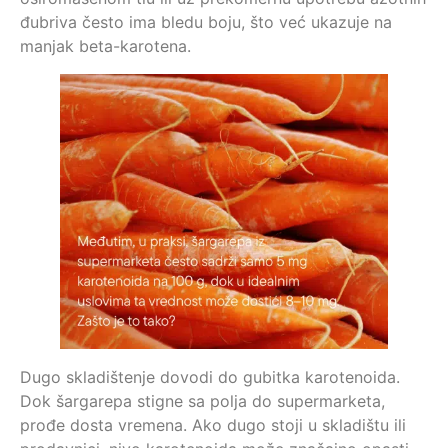
đubriva često ima bledu boju, što već ukazuje na
manjak beta-karotena.
Dugo skladištenje dovodi do gubitka karotenoida.
Dok šargarepa stigne sa polja do supermarketa,
prođe dosta vremena. Ako dugo stoji u skladištu ili