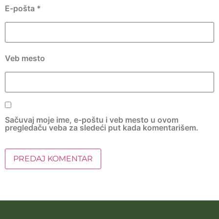
E-pošta
*
Veb mesto
Sačuvaj moje ime, e-poštu i veb mesto u ovom
pregledaču veba za sledeći put kada komentarišem.