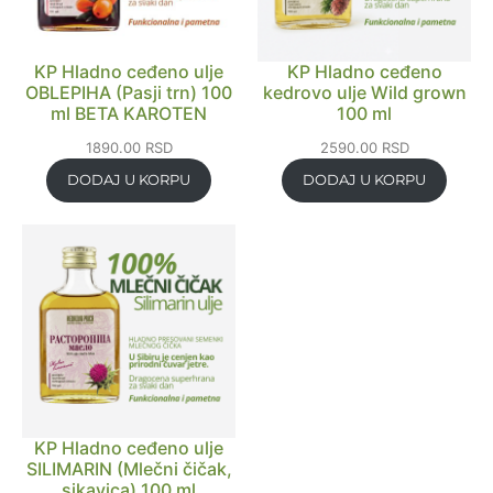
KP Hladno ceđeno ulje
KP Hladno ceđeno
OBLEPIHA (Pasji trn) 100
kedrovo ulje Wild grown
ml BETA KAROTEN
100 ml
1890.00
RSD
2590.00
RSD
DODAJ U KORPU
DODAJ U KORPU
KP Hladno ceđeno ulje
SILIMARIN (Mlečni čičak,
sikavica) 100 ml