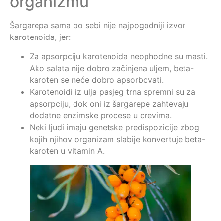
organizmu
Šargarepa sama po sebi nije najpogodniji izvor
karotenoida, jer:
Za apsorpciju karotenoida neophodne su masti.
Ako salata nije dobro začinjena uljem, beta-
karoten se neće dobro apsorbovati.
Karotenoidi iz ulja pasjeg trna spremni su za
apsorpciju, dok oni iz šargarepe zahtevaju
dodatne enzimske procese u crevima.
Neki ljudi imaju genetske predispozicije zbog
kojih njihov organizam slabije konvertuje beta-
karoten u vitamin A.