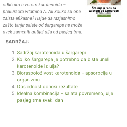
odličnim izvorom karotenoida –
prekursora vitamina A. Ali koliko su one
zaista efikasne? Hajde da razjasnimo
zašto tanjir salate od šargarepe ne može
uvek zameniti gutljaj ulja od pasjeg trna.
SADRŽAJ:
Sadržaj karotenoida u šargarepi
Koliko šargarepe je potrebno da biste uneli
karotenoide iz ulja?
Bioraspoloživost karotenoida – apsorpcija u
organizmu
Doslednost donosi rezultate
Idealna kombinacija – salata povremeno, ulje
pasjeg trna svaki dan