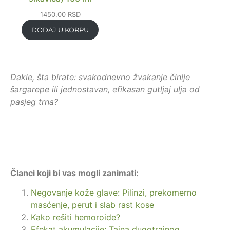
1450.00
RSD
DODAJ U KORPU
Dakle, šta birate: svakodnevno žvakanje činije
šargarepe ili jednostavan, efikasan gutljaj ulja od
pasjeg trna?
Članci koji bi vas mogli zanimati:
Negovanje kože glave: Pilinzi, prekomerno
masćenje, perut i slab rast kose
Kako rešiti hemoroide?
Efekat akumulacije: Tajna dugotrajnog