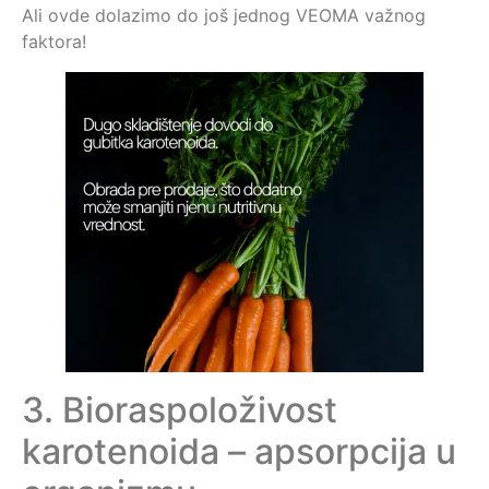
Ali ovde dolazimo do još jednog VEOMA važnog
faktora!
3. Bioraspoloživost
karotenoida – apsorpcija u