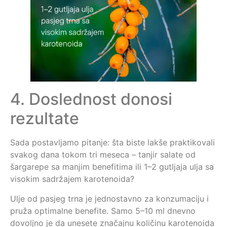
4. Doslednost donosi
rezultate
Sada postavljamo pitanje: šta biste lakše praktikovali
svakog dana tokom tri meseca – tanjir salate od
šargarepe sa manjim benefitima ili 1–2 gutljaja ulja sa
visokim sadržajem karotenoida?
Ulje od pasjeg trna je jednostavno za konzumaciju i
pruža optimalne benefite. Samo 5–10 ml dnevno
dovoljno je da unesete značajnu količinu karotenoida