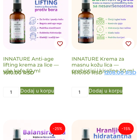
NOVO
NOVO
INNATURE Anti-age
INNATURE Krema za
lifting krema za lice —
masnu kožu lica —
ulje kafe 50 ml
prebiotici i kiseline 50 ml
1610.00
RSD
1610.00
RSD
1208.00
RSD
Dodaj u korpu
Dodaj u korpu
-25%
-15%