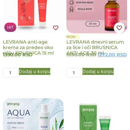
HIT
LEVRANA anti-age
LEVRANA dnevni serum
Ocenjeno
2
krema za predeo oko
za lice i oči BRUSNICA
4.50
od 5
očiju BRUSNICA 15 ml
na osnovu
ANTI-AGE 30 ml
1390.00
RSD
1590.00
RSD
1272.00
RSD
ocene
kupca
Dodaj u korpu
Dodaj u korpu