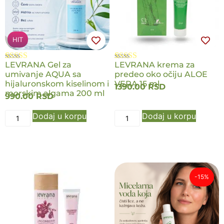
HIT
LEVRANA Gel za
LEVRANA krema za
Ocenjeno
2
Ocenjeno
2
umivanje AQUA sa
predeo oko očiju ALOE
5.00
od 5 na
5.00
od 5 na
osnovu
hijaluronskom kiselinom i
osnovu
VERA 15 ml
1390.00
RSD
ocene kupca
ocene kupca
morskim algama 200 ml
990.00
RSD
Dodaj u korpu
Dodaj u korpu
-15%