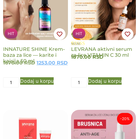
HIT
HIT
INNATURE SHINE Krem-
LEVRANA aktivni serum
Ocenjeno
3
baza za lice — karite i
za lice VITAMIN C 30 ml
5.00
od 5 na
1870.00
RSD
kajsija 50 ml
osnovu
1670.00
RSD
1253.00
RSD
ocene kupca
Dodaj u korpu
Dodaj u korpu
-20%