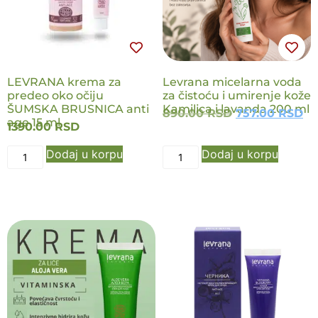
LEVRANA krema za
Levrana micelarna voda
predeo oko očiju
za čistoću i umirenje kože
ŠUMSKA BRUSNICA anti
Kamilica i lavanda 200 ml
890.00
RSD
757.00
RSD
age 15 ml
1390.00
RSD
Dodaj u korpu
Dodaj u korpu