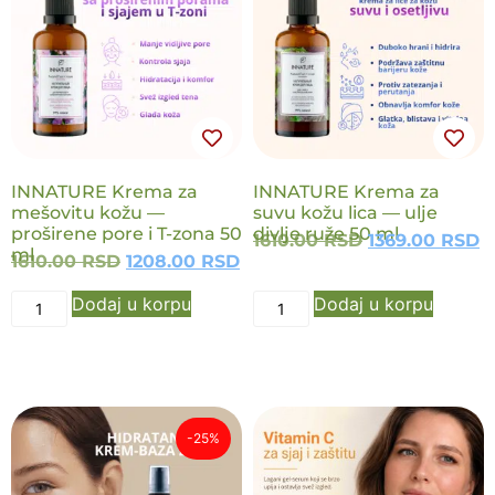
NOVO
NOVO
INNATURE Krema za
INNATURE Krema za
mešovitu kožu —
suvu kožu lica — ulje
proširene pore i T-zona 50
divlje ruže 50 ml
1610.00
RSD
1369.00
RSD
ml
1610.00
RSD
1208.00
RSD
Dodaj u korpu
Dodaj u korpu
-25%