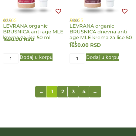
LEVRANA organic
LEVRANA organic
Ocenjeno
1
Ocenjeno
1
BRUSNICA anti age MLE
BRUSNICA dnevna anti
5.00
od 5 na
5.00
od 5 na
osnovu
krema za lice 50 ml
osnovu
age MLE krema za lice 50
1650.00
RSD
ocene kupca
ocene kupca
ml
1650.00
RSD
Dodaj u korpu
Dodaj u korpu
←
1
2
3
4
→